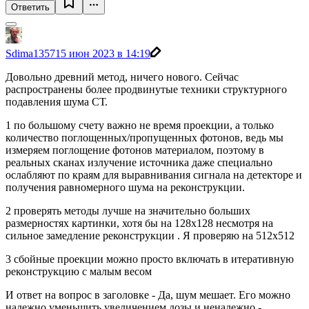
Ответить
Sdima1357
15 июн 2023 в 14:19
Довольно древний метод, ничего нового. Сейчас
распространены более продвинутые техники структурного
подавления шума СТ.
1 по большому счету важно не время проекции, а только
количество поглощенных/пропущенных фотонов, ведь мы
измеряем поглощение фотонов материалом, поэтому в
реальных сканах излучение источника даже специально
ослабляют по краям для выравнивания сигнала на детекторе и
получения равномерного шума на реконструкции.
2 проверять методы лучше на значительно больших
размерностях картинки, хотя бы на 128х128 несмотря на
сильное замедление реконструкции . Я проверяю на 512х512
3 сбойные проекции можно просто включать в итеративную
реконструкцию с малым весом
И ответ на вопрос в заголовке - Да, шум мешает. Его можно
надежно уменьшить увеличением дозы и ненадежно -