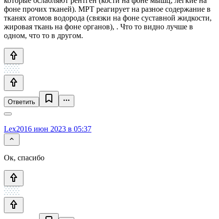
которые ослабляют рентген (кости на фоне мышц, лёгкие на
фоне прочих тканей). МРТ реагирует на разное содержание в
тканях атомов водорода (связки на фоне суставной жидкости,
жировая ткань на фоне органов), . Что то видно лучше в
одном, что то в другом.
Ответить
Lex20
16 июн 2023 в 05:37
Ок, спасибо