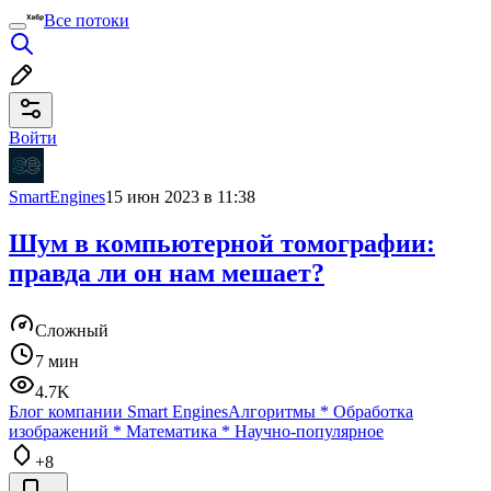
Все потоки
Войти
SmartEngines
15 июн 2023 в 11:38
Шум в компьютерной томографии:
правда ли он нам мешает?
Сложный
7 мин
4.7K
Блог компании Smart Engines
Алгоритмы
*
Обработка
изображений
*
Математика
*
Научно-популярное
+8