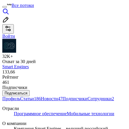
Все потоки
Войти
32K+
Охват за 30 дней
Smart Engines
133,66
Рейтинг
461
Подписчики
Подписаться
Профиль
Статьи
186
Новости
47
Подписчики
Сотрудники
2
Отрасли
Программное обеспечение
Мобильные технологии
О компании
Компания Smart Engines – ведущий российский