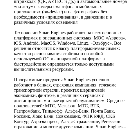
штрихкоды (QR, AZTEC и др.) и автомобильные номера
«на лету» с камеры смартфона в мобильных
приложениях (on-device) и на фотографиях без
необходимости «прицеливания», в движении и в
различных условиях освещения.
Технологии Smart Engines работают на всех основных
платформах и операционных системах: МОС «Аврора»,
iOS, Android, MacOS, Windows, Linux, «Эльбрус». Все
решения относятся к классу платформонезависимых:
качество распознавания стабильно на любой
используемой ОС и аппаратной платформе, а
быстродействие определяется только доступными
вычислительными ресурсами.
Программные продукты Smart Engines успешно
работают в банках, страховых компаниях, телекоме,
транспортной отрасли, проектах шеринговой
экономики, финтехе, в различных сервисах с
дистанционным и выездным обслуживанием. Среди ее
пользователей: МТС, Мегафон, МТС, ВТБ,
Газпромбанк, Тинькофф, Альфа-Банк, Почта Банк,
Росбанк, Локо-Банк, Совкомбанк, ФПК РЖД, СКБ
Контур, Аэроэкспресс, АльфаСтрахование, Ренессанс
страхование и многие другие компании. Smart Engines –