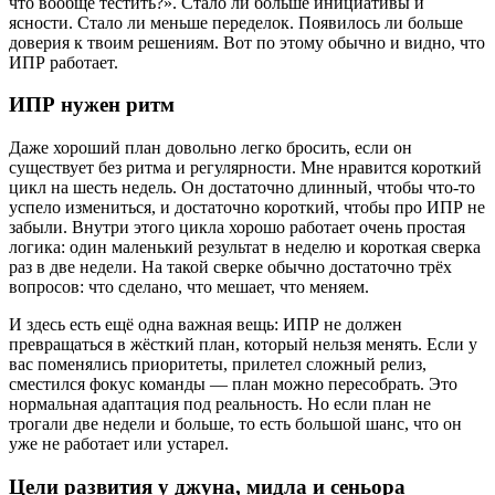
что вообще тестить?». Стало ли больше инициативы и
ясности. Стало ли меньше переделок. Появилось ли больше
доверия к твоим решениям. Вот по этому обычно и видно, что
ИПР работает.
ИПР нужен ритм
Даже хороший план довольно легко бросить, если он
существует без ритма и регулярности. Мне нравится короткий
цикл на шесть недель. Он достаточно длинный, чтобы что-то
успело измениться, и достаточно короткий, чтобы про ИПР не
забыли. Внутри этого цикла хорошо работает очень простая
логика: один маленький результат в неделю и короткая сверка
раз в две недели. На такой сверке обычно достаточно трёх
вопросов: что сделано, что мешает, что меняем.
И здесь есть ещё одна важная вещь: ИПР не должен
превращаться в жёсткий план, который нельзя менять. Если у
вас поменялись приоритеты, прилетел сложный релиз,
сместился фокус команды — план можно пересобрать. Это
нормальная адаптация под реальность. Но если план не
трогали две недели и больше, то есть большой шанс, что он
уже не работает или устарел.
Цели развития у джуна, мидла и сеньора