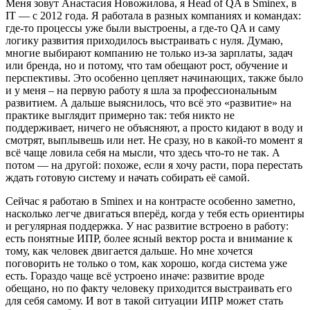
Меня зовут Анастасия Новожилова, я Head of QA в Sminex, в
IT — с 2012 года. Я работала в разных компаниях и командах:
где-то процессы уже были выстроены, а где-то QA и саму
логику развития приходилось выстраивать с нуля. Думаю,
многие выбирают компанию не только из-за зарплаты, задач
или бренда, но и потому, что там обещают рост, обучение и
перспективы. Это особенно цепляет начинающих, также было
и у меня – на первую работу я шла за профессиональным
развитием. А дальше выяснилось, что всё это «развитие» на
практике выглядит примерно так: тебя никто не
поддерживает, ничего не объясняют, а просто кидают в воду и
смотрят, выплывешь или нет. Не сразу, но в какой-то момент я
всё чаще ловила себя на мысли, что здесь что-то не так. А
потом — на другой: похоже, если я хочу расти, пора перестать
ждать готовую систему и начать собирать её самой.
Сейчас я работаю в Sminex и на контрасте особенно заметно,
насколько легче двигаться вперёд, когда у тебя есть ориентиры
и регулярная поддержка. У нас развитие встроено в работу:
есть понятные ИПР, более ясный вектор роста и внимание к
тому, как человек двигается дальше. Но мне хочется
поговорить не только о том, как хорошо, когда система уже
есть. Гораздо чаще всё устроено иначе: развитие вроде
обещано, но по факту человеку приходится выстраивать его
для себя самому. И вот в такой ситуации ИПР может стать