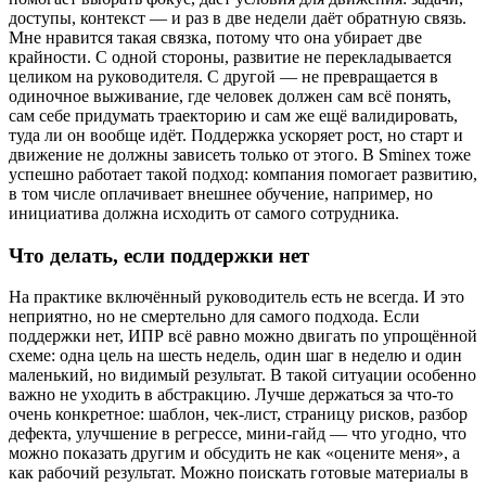
доступы, контекст — и раз в две недели даёт обратную связь.
Мне нравится такая связка, потому что она убирает две
крайности. С одной стороны, развитие не перекладывается
целиком на руководителя. С другой — не превращается в
одиночное выживание, где человек должен сам всё понять,
сам себе придумать траекторию и сам же ещё валидировать,
туда ли он вообще идёт. Поддержка ускоряет рост, но старт и
движение не должны зависеть только от этого. В Sminex тоже
успешно работает такой подход: компания помогает развитию,
в том числе оплачивает внешнее обучение, например, но
инициатива должна исходить от самого сотрудника.
Что делать, если поддержки нет
На практике включённый руководитель есть не всегда. И это
неприятно, но не смертельно для самого подхода. Если
поддержки нет, ИПР всё равно можно двигать по упрощённой
схеме: одна цель на шесть недель, один шаг в неделю и один
маленький, но видимый результат. В такой ситуации особенно
важно не уходить в абстракцию. Лучше держаться за что-то
очень конкретное: шаблон, чек-лист, страницу рисков, разбор
дефекта, улучшение в регрессе, мини-гайд — что угодно, что
можно показать другим и обсудить не как «оцените меня», а
как рабочий результат. Можно поискать готовые материалы в