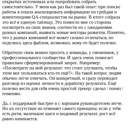
открытых источниках или попробовать собрать
самостоятельно. У меня как раз был такой опыт: при поиске
работы я пошла анализировать информацию по грейдам и
компетенциям QA-специалистов на рынке. В итоге собрала
это всё в единую таблицу. Это помогло мне со стороны
посмотреть на свои знания, соотнести их с ожиданиями
разных компаний, выявить новые векторы развития. Понятно,
что у разных компаний всё может сильно отличаться, но
поделюсь здесь файлом, возможно, кому-то будет полезно.
Обратную связь можно просить у команды, у смежников, у
профессионального сообщества. И здесь очень помогает
правильно сформулированный запрос. Например:
«Посмотрите на мой результат: что стоит улучшить, чтобы
этим мог пользоваться кто-то ещё?». На такой вопрос людям
обычно легче отвечать. Он конкретный, и сразу переводит
разговор из оценки личности в доработку результата. Ещё
полезно вести для себя очень простой трекер: сделал / понял /
поменяю.
Да, с поддержкой быстрее и с хорошим руководителем легче.
Но их отсутствие не отменяет самого принципа: если у тебя
есть ритм, маленькие шаги и видимый результат, рост всё
равно начинается.