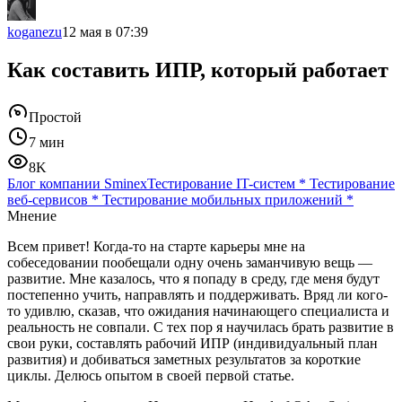
koganezu
12 мая в 07:39
Как составить ИПР, который работает
Простой
7 мин
8K
Блог компании Sminex
Тестирование IT-систем
*
Тестирование
веб-сервисов
*
Тестирование мобильных приложений
*
Мнение
Всем привет! Когда-то на старте карьеры мне на
собеседовании пообещали одну очень заманчивую вещь —
развитие. Мне казалось, что я попаду в среду, где меня будут
постепенно учить, направлять и поддерживать. Вряд ли кого-
то удивлю, сказав, что ожидания начинающего специалиста и
реальность не совпали. С тех пор я научилась брать развитие в
свои руки, составлять рабочий ИПР (индивидуальный план
развития) и добиваться заметных результатов за короткие
циклы. Делюсь опытом в своей первой статье.