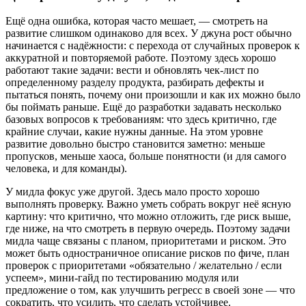
Ещё одна ошибка, которая часто мешает, — смотреть на
развитие слишком одинаково для всех. У джуна рост обычно
начинается с надёжности: с перехода от случайных проверок к
аккуратной и повторяемой работе. Поэтому здесь хорошо
работают такие задачи: вести и обновлять чек-лист по
определенному разделу продукта, разбирать дефекты и
пытаться понять, почему они произошли и как их можно было
бы поймать раньше. Ещё до разработки задавать несколько
базовых вопросов к требованиям: что здесь критично, где
крайние случаи, какие нужны данные. На этом уровне
развитие довольно быстро становится заметно: меньше
пропусков, меньше хаоса, больше понятности (и для самого
человека, и для команды).
У мидла фокус уже другой. Здесь мало просто хорошо
выполнять проверку. Важно уметь собрать вокруг неё ясную
картину: что критично, что можно отложить, где риск выше,
где ниже, на что смотреть в первую очередь. Поэтому задачи
мидла чаще связаны с планом, приоритетами и риском. Это
может быть одностраничное описание рисков по фиче, план
проверок с приоритетами «обязательно / желательно / если
успеем», мини-гайд по тестированию модуля или
предложение о том, как улучшить регресс в своей зоне — что
сократить, что усилить, что сделать устойчивее.