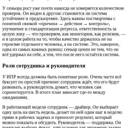
У сеньора рост уже почти никогда не измеряется количеством
проверок. Он виден в другом: становится ли система
устойчивее и предсказуемее. Здесь важны постмортемы с
понятной связкой «причина → действия → контроль»,
улучшение и стандартизация регресса, ответственность за
целую зону — что проверяем, как мониторим, как релизим, —
и в целом работа на то, чтобы качество держалось не на
героизме отдельного человека, а на системе. Это, наверное,
одна из самых важных разниц: сеньор ценен не тем, что он
всё удержал на себе, а тем, что после него остаётся система.
Роли сотрудника и руководителя
У ИПР всегда должны быть понятные роли. Очень часто всё
буксует по простой причине: сотрудник ждёт, что его будут
развивать, а руководитель думает, что человек сам
сориентируется. В итоге план зависает где-то между
ожиданиями.
В работающей модели сотрудник — драйвер. Он выбирает
одну цель на шесть недель, делает по ней один шаг в неделю
прямо в рабочих задачах и приносит результат, который
можно показать и обсудить. Руководитель — поддержка. Он
помогает выбрать фокус, даёт условия для движения: задачи,