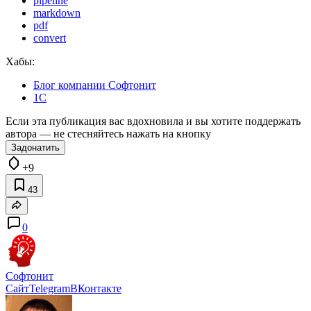
pipeline
markdown
pdf
convert
Хабы:
Блог компании Софтонит
1С
Если эта публикация вас вдохновила и вы хотите поддержать
автора — не стесняйтесь нажать на кнопку
Задонатить
+9
43
0
Софтонит
Сайт
Telegram
ВКонтакте