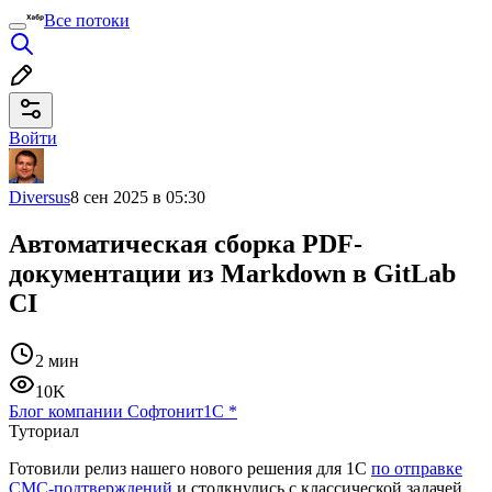
Все потоки
Войти
Diversus
8 сен 2025 в 05:30
Автоматическая сборка PDF-
документации из Markdown в GitLab
CI
2 мин
10K
Блог компании Софтонит
1С
*
Туториал
Готовили релиз нашего нового решения для 1С
по отправке
СМС-подтверждений
и столкнулись с классической задачей.