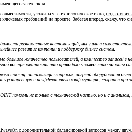
 имеющегося тех. окна.
 совместимости, уложиться в технологическое окно,
подготовить
 ключевых требований на проекте. Забегая вперед, скажу, что он
обходимости разномастных кастомизаций, мы ушли в самостоятел
ьнейшее развитие компании и поддержку бизнес систем.
о большое количество пользователей, а количество записей в н
льной востребованности это приводило к замедлению работы с
зка таблиц, оптимизация запросов, апгрейд оборудования были
ровать устаревшую и неэффективную конфигурацию, сохранив при
POINT помогли не только с технической частью, но и с анализом,
AlwaysOn с дополнительной балансировкой запросов между двум