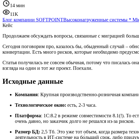
14 мин
11K
Блог компании SOFTPOINT
Высоконагруженные системы
*
Mic
Кейс
Продолжаем обсуждать вопросы, связанные с миграцией больш
Сегодня поговорим про, казалось бы, обыденный случай – обн
конвертации. Есть много рисков, которые необходимо предусмот
Статья получилась не совсем обычная, потому что писалась он
взгляда на один и тот же проект. Поехали.
Исходные данные
Компания
: Крупная производственно-розничная компани
Технологическое окно:
есть, 2-3 часа.
Платформа
: 1С:8.2 в режиме совместимости 8.1(!). То е
очень давно, но заказчик долго не решался из-за рисков.
Размер БД:
2,5 Тб. Это уже тот объем, когда размера т
деятельность в ИТ-системе на бо́льший срок, либо прид