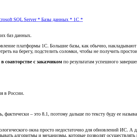
rosoft SQL Server
*
Базы данных
*
1С
*
их баз данных.
овление платформы 1С. Большие базы, как обычно, накладывают
реть на берегу, подстелить соломки, чтобы не получить простои
а
в соавторстве с заказчиком
по результатам успешного завершен
я в России.
сть, фактически – это 8.1, поэтому дальше по тексту буду ее назы
ехнологического окна просто недостаточно для обновлений ИС. А
умывать алгоритмы и механизмы, которые позволят осуществлять