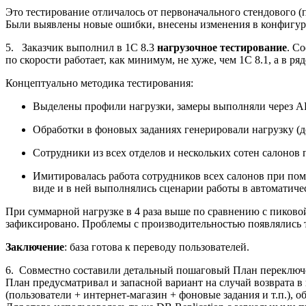
Это тестирование отличалось от первоначального стендового (п
Были выявлены новые ошибки, внесены изменения в конфигурац
5. Заказчик выполнил в 1С 8.3
нагрузочное тестирование
. С
по скорости работает, как минимум, не хуже, чем 1С 8.1, а в ря
Концептуально методика тестирования:
Выделены профили нагрузки, замеры выполняли через AP
Обработки в фоновых заданиях генерировали нагрузку (до
Сотрудники из всех отделов и нескольких сотен салоно
Имитировалась работа сотрудников всех салонов при пом
виде и в ней выполнялись сценарии работы в автоматичес
При суммарной нагрузке в 4 раза выше по сравнению с пиковой
зафиксировано. Проблемы с производительностью появлялись 
Заключение
: база готова к переводу пользователей.
6. Совместно составили детальный пошаговый План переключен
План предусматривал и запасной вариант на случай возврата в
(пользователи + интернет-магазин + фоновые задания и т.п.), 