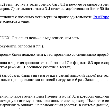
.2) тем, что тут в тестируемую базу 8.3 в режиме реального вре
ию. Длительность этапа 3-4 недели, задействовано более 50 би
офтпоинт с помощью мониторинга производительности
PerfExpe
де аспектов лучше.
DEX. Основная цель – не медленнее, чем есть.
кументы, запросы и т.п.).
в продаж были подключены к тестированию со специально прора
ощи открытия дополнительной копии 1С в формате 8.3 при входе 
ком режиме. (Пассивное участие в тестах)
 (за образец была взята нагрузка в самый высокий сезон) все т
только при превышении пиковой нагрузки в 6 раз. Запас прочно
ия пользователей в день (точнее, в ночь) Х, в котором максим
 исходную систему на том или ином этапе перехода. Имеется в ви
обнаружилась ошибка, не позволяющая работать в системе дальше