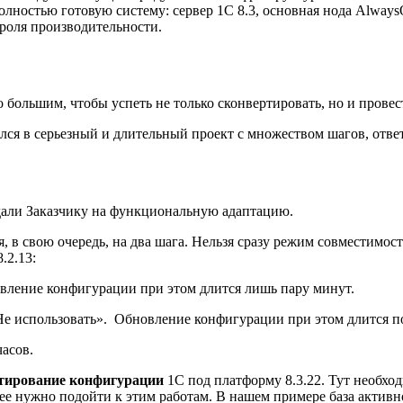
олностью готовую систему: сервер 1С 8.3, основная нода Alway
роля производительности.
о большим, чтобы успеть не только сконвертировать, но и прове
ился в серьезный и длительный проект с множеством шагов, от
дали Заказчику на функциональную адаптацию.
я, в свою очередь, на два шага. Нельзя сразу режим совместимос
.2.13:
новление конфигурации при этом длится лишь пару минут.
Не использовать». Обновление конфигурации при этом длится по
часов.
тирование конфигурации
1С под платформу 8.3.22. Тут необход
е нужно подойти к этим работам. В нашем примере база активно 