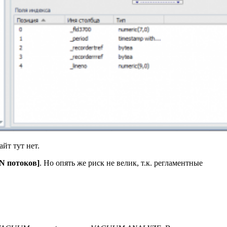
йт тут нет.
*N потоков]
. Но опять же риск не велик, т.к. регламентные