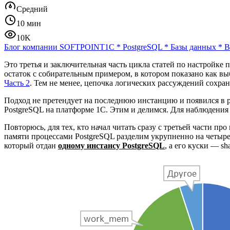
Средний
10 мин
10K
Блог компании SOFTPOINT
1С
*
PostgreSQL
*
Базы данных
*
В
Это третья и заключительная часть цикла статей по настройке 
остаток с собирательным примером, в котором показано как вы
Часть 2
. Тем не менее, цепочка логических рассуждений сохран
Подход не претендует на последнюю инстанцию и появился в р
PostgreSQL на платформе 1С. Этим и делимся. Для наблюдения 
Повторюсь, для тех, кто начал читать сразу с третьей части 
памяти процессами PostgreSQL разделим укрупненно на четыре 
который отдан
одному инстансу PostgreSQL
, а его куски — s