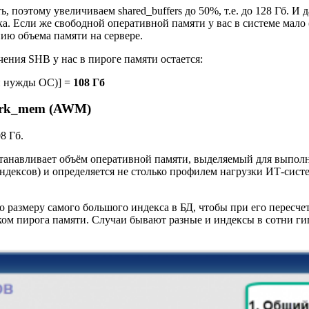
, поэтому увеличиваем shared_buffers до 50%, т.е. до 128 Гб. И 
а. Если же свободной оперативной памяти у вас в системе мало (г
ию объема памяти на сервере.
ичения SHB у нас в пироге памяти остается:
и нужды ОС)] =
108 Гб
ork_mem (AWM)
8 Гб.
станавливает объём оперативной памяти, выделяемый для выпо
 индексов) и определяется не столько профилем нагрузки ИТ-сис
 размеру самого большого индекса в БД, чтобы при его пересче
ком пирога памяти. Случаи бывают разные и индексы в сотни гиг