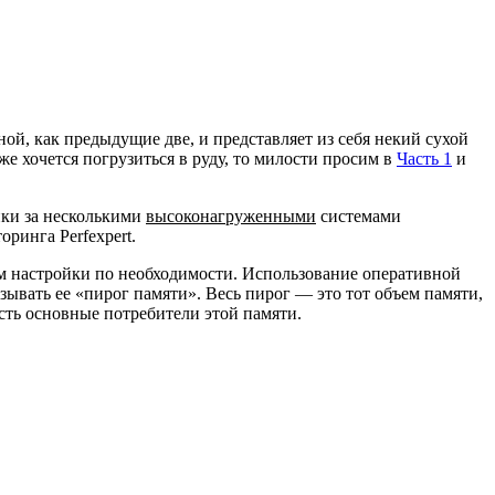
ной, как предыдущие две, и представляет из себя некий сухой
е хочется погрузиться в руду, то милости просим в
Часть 1
и
йки за несколькими
высоконагруженными
системами
ринга Perfexpert.
яем настройки по необходимости. Использование оперативной
зывать ее «пирог памяти». Весь пирог — это тот объем памяти,
есть основные потребители этой памяти.