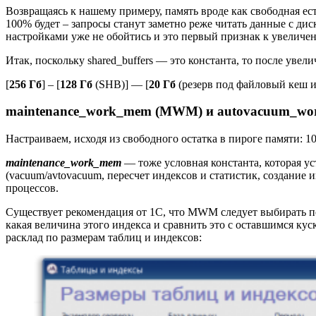
Возвращаясь к нашему примеру, память вроде как свободная есть
100% будет – запросы станут заметно реже читать данные с диск
настройками уже не обойтись и это первый признак к увеличен
Итак, поскольку shared_buffers — это константа, то после увел
[
256 Гб
] – [
128 Гб
(SHB)] — [
20 Гб
(резерв под файловый кеш 
maintenance_work_mem (MWM) и autovacuum_w
Настраиваем, исходя из свободного остатка в пироге памяти: 10
maintenance_work_mem
— тоже условная константа, которая у
(vacuum/avtovacuum, пересчет индексов и статистик, создание
процессов.
Существует рекомендация от 1С, что MWM следует выбирать по
какая величина этого индекса и сравнить это с оставшимся кус
расклад по размерам таблиц и индексов: