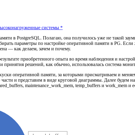
ысоконагруженные системы
*
памяти в PostgreSQL. Полагаю, она получилось уже не такой заум
бирать параметры по настройке оперативной памяти в PG. Если ж
ена — как делаем, зачем и почему.
езультате приобретенного опыта во время наблюдения и настро
и принятия решений, как обычно, использовалась система монито
про куски оперативной памяти, за которыми присматриваем и мен
части и представим в виде круговой диаграммы. Далее будем на
hared_buffers, maintenance_work_mem, temp_buffers и work_mem и 