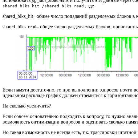
использовать
pg_stat_statements
и получить эти данные через с
, где
shared_blks_hit /shared_blks_read
shared_blks_hit– общее число попаданий разделяемых блоков в 
shared_blks_read– общее число разделяемых блоков, прочитан
Если памяти достаточно, то при выполнении запросов почти вс
идеальном раскладе график должен стремиться к горизонтальной 
На сколько увеличить?
Если совсем основательно подходить к вопросу, то нужно анал
возможность оптимизации вопросов и оценивать сколько памят
Но такая возможность не всегда есть, т.к. трассировки штатной 