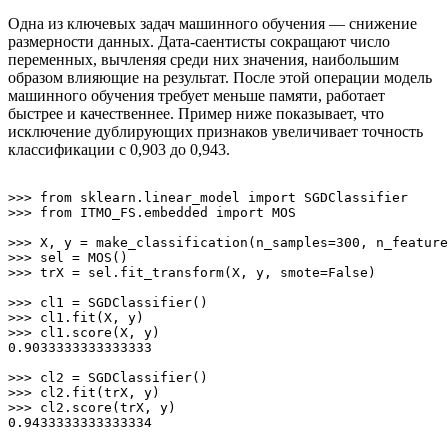
Одна из ключевых задач машинного обучения — снижение
размерности данных. Дата-саентисты сокращают число
переменных, вычленяя среди них значения, наибольшим
образом влияющие на результат. После этой операции модель
машинного обучения требует меньше памяти, работает
быстрее и качественнее. Пример ниже показывает, что
исключение дублирующих признаков увеличивает точность
классификации с 0,903 до 0,943.
>>> from sklearn.linear_model import SGDClassifier

>>> from ITMO_FS.embedded import MOS

>>> X, y = make_classification(n_samples=300, n_feature
>>> sel = MOS()

>>> trX = sel.fit_transform(X, y, smote=False)

>>> cl1 = SGDClassifier()

>>> cl1.fit(X, y)

>>> cl1.score(X, y)

0.9033333333333333

>>> cl2 = SGDClassifier()

>>> cl2.fit(trX, y)

>>> cl2.score(trX, y)

0.9433333333333334