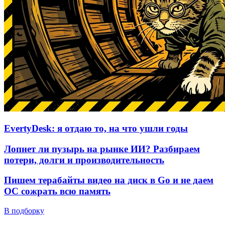
EvertyDesk: я отдаю то, на что ушли годы
Лопнет ли пузырь на рынке ИИ? Разбираем
потери, долги и производительность
Пишем терабайты видео на диск в Go и не даем
ОС сожрать всю память
В подборку