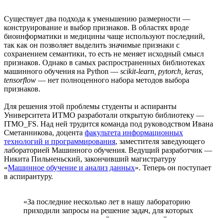
Существует два подхода к уменьшению размерности —
конструирование и выбор признаков. В областях вроде
биоинформатики и медицины чаще используют последний,
так как он позволяет выделить значимые признаки с
сохранением семантики, то есть не меняет исходный смысл
признаков. Однако в самых распространенных библиотеках
машинного обучения на Python —
scikit-learn, pytorch, keras,
tensorflow
— нет полноценного набора методов выбора
признаков.
Для решения этой проблемы студенты и аспиранты
Университета ИТМО разработали открытую библиотеку —
ITMO_FS. Над ней трудится команда под руководством Ивана
Сметанникова, доцента
факультета информационных
технологий и программирования
, заместителя заведующего
лабораторией Машинного обучения. Ведущий разработчик —
Никита Пильненьский, закончивший магистратуру
«
Машинное обучение и анализ данных
». Теперь он поступает
в аспирантуру.
«За последние несколько лет в нашу лабораторию
приходили запросы на решение задач, для которых