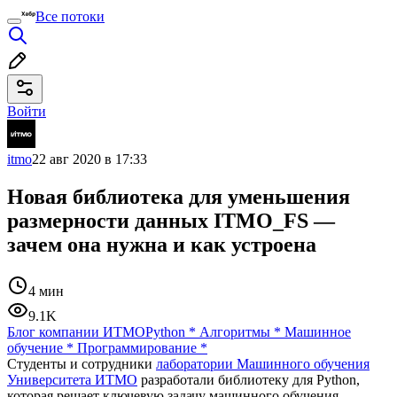
Все потоки
Войти
itmo
22 авг 2020 в 17:33
Новая библиотека для уменьшения
размерности данных ITMO_FS —
зачем она нужна и как устроена
4 мин
9.1K
Блог компании ИТМО
Python
*
Алгоритмы
*
Машинное
обучение
*
Программирование
*
Студенты и сотрудники
лаборатории Машинного обучения
Университета ИТМО
разработали библиотеку для Python,
которая решает ключевую задачу машинного обучения.