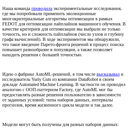
Наша команда
проводила
экспериментальные исследования,
где мы попробовали применить эволюционные
многокритериальные алгоритмы оптимизации в рамках
FEDOT для оптимизации пайплайнов машинного обучения. В
качестве критериев для оптимизации мы выбрали не только
точность, но и сложность пайплайнов (число узлов и глубину
графа вычислений). В ходе экспериментов мы обнаружили,
что такое введение Парето-фронта решений в процесс поиска
повышает разнообразие в популяции, а также позволяет
находить решения с большей точностью.
Идею о фабрике AutoML-решений, в том числе
высказывал
и
исследователь Yuriy Guts из компании DataRobot в своем
докладе Automated Machine Learning. В частности он проводил
аналогию с ООП-паттерном Factory, где AutoML мог бы
предоставлять разные решения пользователю в зависимости
от заданных условий: типы наборов данных, интервалы
прогнозов, время жизненного цикла модели и так далее.
Модели могут быть получены для разных наборов данных: