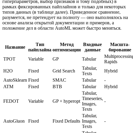
гиперпараметров, выбор признаков и тому подобных) в
рамках фиксированных пайплайнов и только для некоторых
типов данных (в таблице далее). Приведенное сравнение,
разумеется, не претендует на полноту — оно выполнялось на
основе анализа открытой документации и примеров, а
положение дел в области AutoML может быстро меняться.
Тип
Метод
Входные
Масшта-
Название
пайплайна
оптимизации
данные
бирование
Multiprocessin
TPOT
Variable
GP
Tabular
Rapids
Tabular,
H2O
Fixed
Grid Search
Hybrid
Texts
AutoSklearn
Fixed
SMAC
Tabular
-
ATM
Fixed
BTB
Tabular
Hybrid
Tabular,
Timeseries,
FEDOT
Variable
GP + hyperopt
-
Images,
Texts
Tabular,
AutoGluon
Fixed
Fixed Defaults
Images,
-
Texts
Tabular,