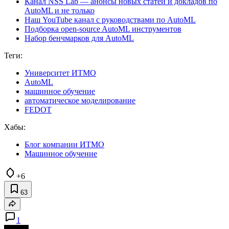
Канал NSS Lab — анонсы новых статей и докладов по
AutoML и не только
Наш YouTube канал с руководствами по AutoML
Подборка open-source AutoML инструментов
Набор бенчмарков для AutoML
Теги:
Университет ИТМО
AutoML
машинное обучение
автоматическое моделирование
FEDOT
Хабы:
Блог компании ИТМО
Машинное обучение
+6
63
1