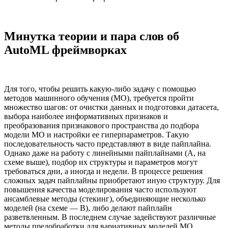
Минутка теории и пара слов об
AutoML фреймворках
Для того, чтобы решить какую-либо задачу с помощью
методов машинного обучения (МО), требуется пройти
множество шагов: от очистки данных и подготовки датасета,
выбора наиболее информативных признаков и
преобразования признакового пространства до подбора
модели МО и настройки ее гиперпараметров. Такую
последовательность часто представляют в виде пайплайна.
Однако даже на работу с линейными пайплайнами (А, на
схеме выше), подбор их структуры и параметров могут
требоваться дни, а иногда и недели. В процессе решения
сложных задач пайплайны приобретают иную структуру. Для
повышения качества моделирования часто используют
ансамблевые методы (стекинг), объединяющие несколько
моделей (на схеме — B), либо делают пайплайн
разветвленным. В последнем случае задействуют различные
методы предобработки для вариативных моделей МО,