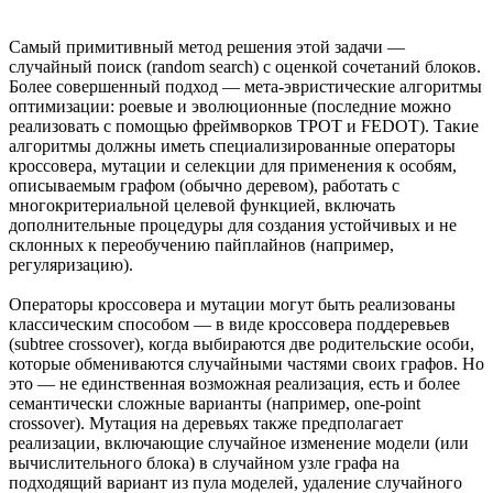
Самый примитивный метод решения этой задачи —
случайный поиск (random search) с оценкой сочетаний блоков.
Более совершенный подход — мета-эвристические алгоритмы
оптимизации: роевые и эволюционные (последние можно
реализовать с помощью фреймворков TPOT и FEDOT). Такие
алгоритмы должны иметь специализированные операторы
кроссовера, мутации и селекции для применения к особям,
описываемым графом (обычно деревом), работать с
многокритериальной целевой функцией, включать
дополнительные процедуры для создания устойчивых и не
склонных к переобучению пайплайнов (например,
регуляризацию).
Операторы кроссовера и мутации могут быть реализованы
классическим способом — в виде кроссовера поддеревьев
(subtree crossover), когда выбираются две родительские особи,
которые обмениваются случайными частями своих графов. Но
это — не единственная возможная реализация, есть и более
семантически сложные варианты (например, one-point
crossover). Мутация на деревьях также предполагает
реализации, включающие случайное изменение модели (или
вычислительного блока) в случайном узле графа на
подходящий вариант из пула моделей, удаление случайного