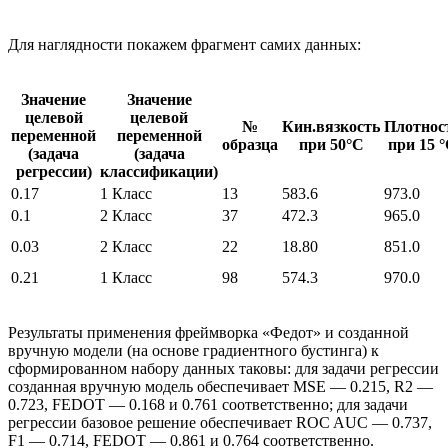
Для наглядности покажем фрагмент самих данных:
Значение
Значение
целевой
целевой
№
Кин.вязкость
Плотнос
переменной
переменной
образца
при 50°С
при 15 
(задача
(задача
регрессии)
классификации)
0.17
1 Класс
13
583.6
973.0
0.1
2 Класс
37
472.3
965.0
0.03
2 Класс
22
18.80
851.0
0.21
1 Класс
98
574.3
970.0
Результаты применения фреймворка «Федот» и созданной
вручную модели (на основе градиентного бустинга) к
сформированном набору данных таковы: для задачи регрессии
созданная вручную модель обеспечивает MSE — 0.215, R2 —
0.723, FEDOT — 0.168 и 0.761 соответственно; для задачи
регрессии базовое решение обеспечивает ROC AUC — 0.737,
F1 — 0.714, FEDOT — 0.861 и 0.764 соответственно.