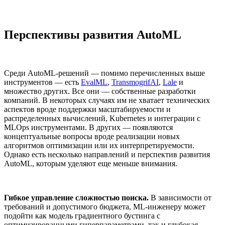
Перспективы развития AutoML
Среди AutoML-решений — помимо перечисленных выше
инструментов — есть
EvalML
,
TransmogrifAI
,
Lale
и
множество других. Все они — собственные разработки
компаний. В некоторых случаях им не хватает технических
аспектов вроде поддержки масштабируемости и
распределенных вычислений, Kubernetes и интеграции с
MLOps инструментами. В других — появляются
концептуальные вопросы вроде реализации новых
алгоритмов оптимизации или их интерпретируемости.
Однако есть несколько направлений и перспектив развития
AutoML, которым уделяют еще меньше внимания.
Гибкое управление сложностью поиска.
В зависимости от
требований и допустимого бюджета, ML-инженеру может
подойти как модель градиентного бустинга с
оптимизированными гиперпараметрами, так и глубокая