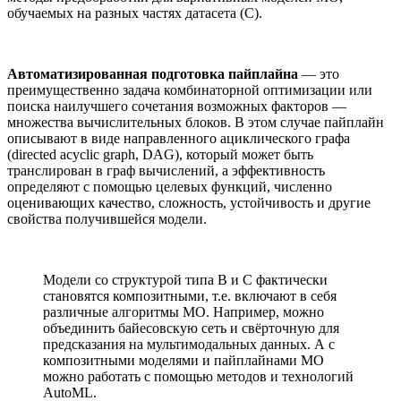
обучаемых на разных частях датасета (С).
Автоматизированная подготовка пайплайна
— это
преимущественно задача комбинаторной оптимизации или
поиска наилучшего сочетания возможных факторов —
множества вычислительных блоков. В этом случае пайплайн
описывают в виде направленного ациклического графа
(directed acyclic graph, DAG), который может быть
транслирован в граф вычислений, а эффективность
определяют с помощью целевых функций, численно
оценивающих качество, сложность, устойчивость и другие
свойства получившейся модели.
Модели со структурой типа В и С фактически
становятся композитными, т.е. включают в себя
различные алгоритмы МО. Например, можно
объединить байесовскую сеть и свёрточную для
предсказания на мультимодальных данных. А с
композитными моделями и пайплайнами МО
можно работать с помощью методов и технологий
AutoML.