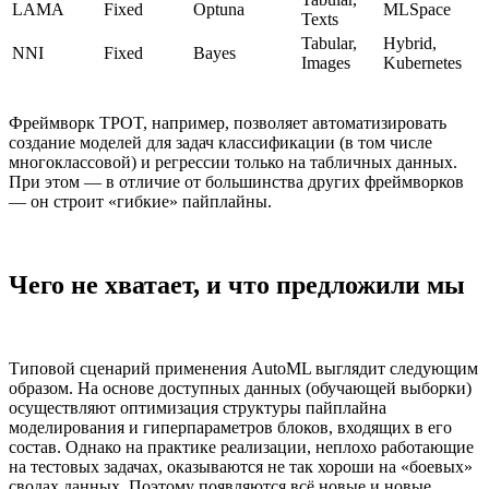
LAMA
Fixed
Optuna
MLSpace
Texts
Tabular,
Hybrid,
NNI
Fixed
Bayes
Images
Kubernetes
Фреймворк TPOT, например, позволяет автоматизировать
создание моделей для задач классификации (в том числе
многоклассовой) и регрессии только на табличных данных.
При этом — в отличие от большинства других фреймворков
— он строит «гибкие» пайплайны.
Чего не хватает, и что предложили мы
Типовой сценарий применения AutoML выглядит следующим
образом. На основе доступных данных (обучающей выборки)
осуществляют оптимизация структуры пайплайна
моделирования и гиперпараметров блоков, входящих в его
состав. Однако на практике реализации, неплохо работающие
на тестовых задачах, оказываются не так хороши на «боевых»
сводах данных. Поэтому появляются всё новые и новые