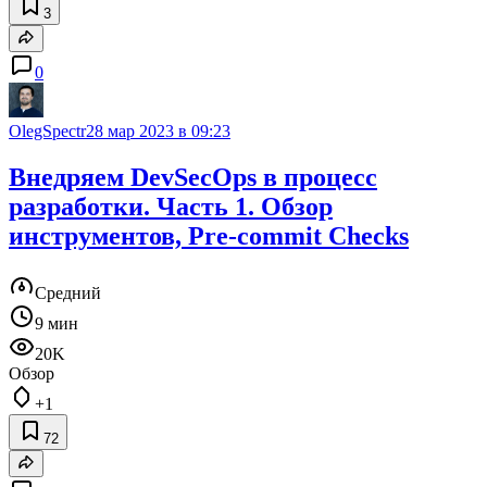
3
0
OlegSpectr
28 мар 2023 в 09:23
Внедряем DevSecOps в процесс
разработки. Часть 1. Обзор
инструментов, Pre-commit Checks
Средний
9 мин
20K
Обзор
+1
72