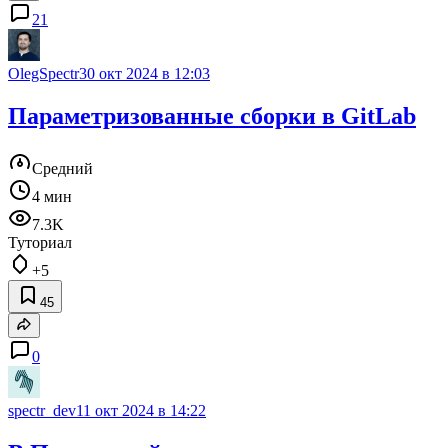
21
OlegSpectr
30 окт 2024 в 12:03
Параметризованные сборки в GitLab
Средний
4 мин
7.3K
Туториал
+5
45
0
spectr_dev
11 окт 2024 в 14:22