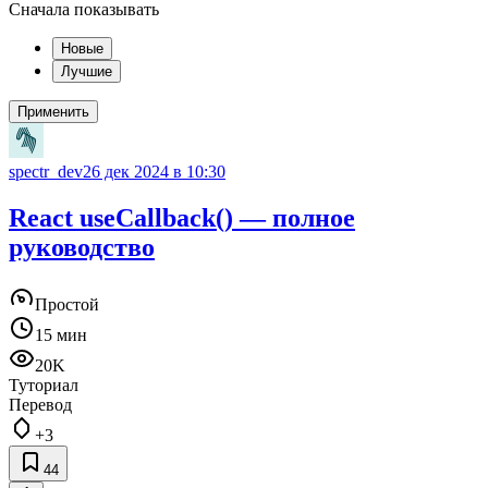
Сначала показывать
Новые
Лучшие
Применить
spectr_dev
26 дек 2024 в 10:30
React useCallback() — полное
руководство
Простой
15 мин
20K
Туториал
Перевод
+3
44