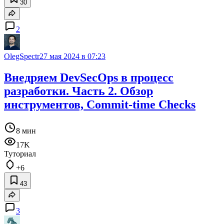
30
2
OlegSpectr
27 мая 2024 в 07:23
Внедряем DevSecOps в процесс
разработки. Часть 2. Обзор
инструментов, Commit-time Checks
8 мин
17K
Туториал
+6
43
3