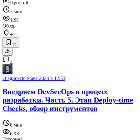
Простой
7 мин
12K
Обзор
+7
21
3
OlegSpectr
19 авг 2024 в 12:53
Внедряем DevSecOps в процесс
разработки. Часть 5. Этап Deploy-time
Checks, обзор инструментов
8 мин
6.9K
Туториал