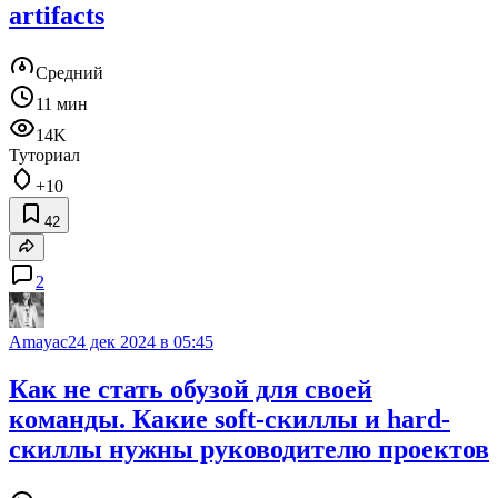
artifacts
Средний
11 мин
14K
Туториал
+10
42
2
Amayac
24 дек 2024 в 05:45
Как не стать обузой для своей
команды. Какие soft-скиллы и hard-
скиллы нужны руководителю проектов