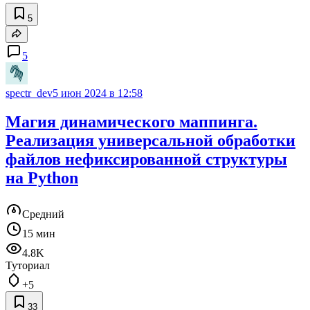
5
5
spectr_dev
5 июн 2024 в 12:58
Магия динамического маппинга.
Реализация универсальной обработки
файлов нефиксированной структуры
на Python
Средний
15 мин
4.8K
Туториал
+5
33