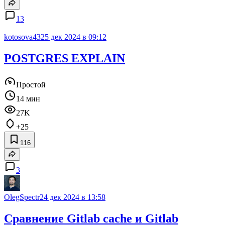
13
kotosova43
25 дек 2024 в 09:12
POSTGRES EXPLAIN
Простой
14 мин
27K
+25
116
3
OlegSpectr
24 дек 2024 в 13:58
Сравнение Gitlab cache и Gitlab