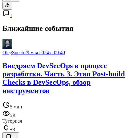
1
Ближайшие события
OlegSpectr
29 мая 2024 в 09:40
Внедряем DevSecOps в процесс
разработки. Часть 3. Этап Post-build
Checks в DevSecOps, обзор
инструментов
5 мин
5K
Туториал
+3