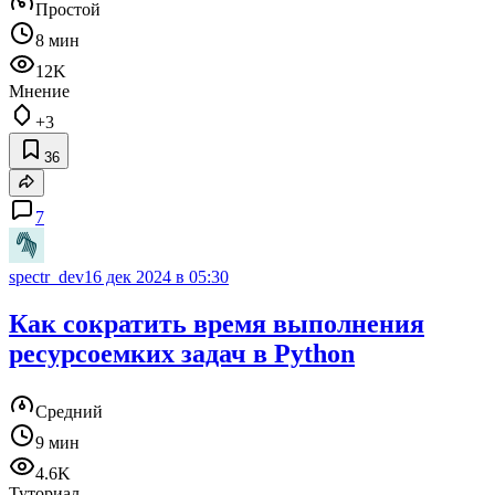
Простой
8 мин
12K
Мнение
+3
36
7
spectr_dev
16 дек 2024 в 05:30
Как сократить время выполнения
ресурсоемких задач в Python
Средний
9 мин
4.6K
Туториал