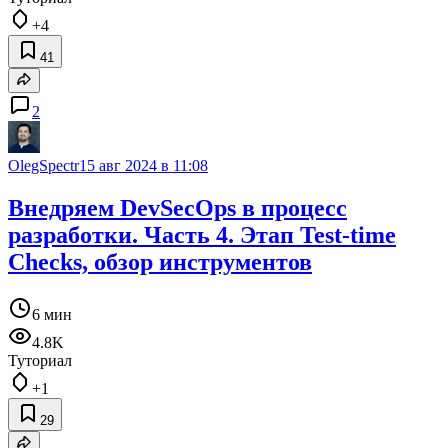
+4
41
2
OlegSpectr
15 авг 2024 в 11:08
Внедряем DevSecOps в процесс
разработки. Часть 4. Этап Test-time
Checks, обзор инструментов
6 мин
4.8K
Туториал
+1
29