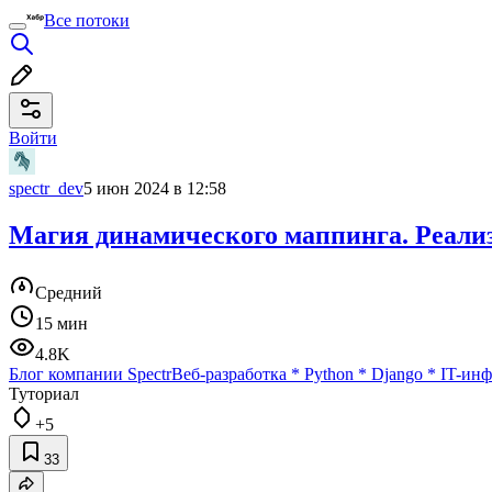
Все потоки
Войти
spectr_dev
5 июн 2024 в 12:58
Магия динамического маппинга. Реали
Средний
15 мин
4.8K
Блог компании Spectr
Веб-разработка
*
Python
*
Django
*
IT-инф
Туториал
+5
33