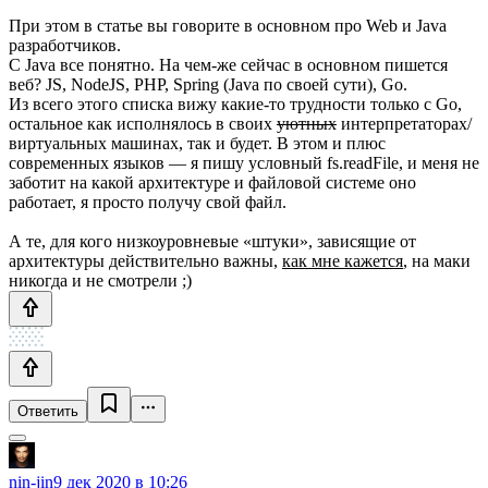
При этом в статье вы говорите в основном про Web и Java
разработчиков.
С Java все понятно. На чем-же сейчас в основном пишется
веб? JS, NodeJS, PHP, Spring (Java по своей сути), Go.
Из всего этого списка вижу какие-то трудности только с Go,
остальное как исполнялось в своих
уютных
интерпретаторах/
виртуальных машинах, так и будет. В этом и плюс
современных языков — я пишу условный fs.readFile, и меня не
заботит на какой архитектуре и файловой системе оно
работает, я просто получу свой файл.
А те, для кого низкоуровневые «штуки», зависящие от
архитектуры действительно важны,
как мне кажется
, на маки
никогда и не смотрели ;)
Ответить
nin-jin
9 дек 2020 в 10:26