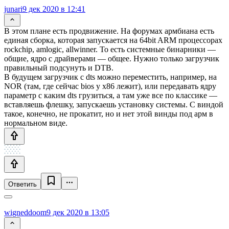
junari
9 дек 2020 в 12:41
В этом плане есть продвижение. На форумах армбиана есть
единая сборка, которая запускается на 64bit ARM процессорах
rockchip, amlogic, allwinner. То есть системные бинарники —
общие, ядро с драйверами — общее. Нужно только загрузчик
правильный подсунуть и DTB.
В будущем загрузчик с dts можно переместить, например, на
NOR (там, где сейчас bios у x86 лежит), или передавать ядру
параметр с каким dts грузиться, а там уже все по классике —
вставляешь флешку, запускаешь установку системы. С виндой
такое, конечно, не прокатит, но и нет этой винды под арм в
нормальном виде.
Ответить
wigneddoom
9 дек 2020 в 13:05