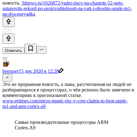
новость:
3dnews.ru/1026872/yadro-riscv-na-chastote-52-ggts-
ustanovilo-rekord-po-proizvoditelnosti-na-vatt-i-oboshlo-apple-m1-
na-dva-poryadka
Ответить
beeruser
15 дек 2020 в 12:28
Это не прорывная новость, а лажа, рассчитанная на людей не
разбирающихся в процессорах, о чём резонно было замечено в
комментариях к оригинальной статье.
www.eetimes.com/micro-magic-risc-v-core-claims-to-beat-apple-
m1-and-arm-cortex-a9
Самые производительные процессоры ARM
Cortex-A9