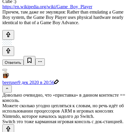
Cube :)
https://en.wikipedia.org/wiki/Game_Boy_Player
Причем, там даже не эмуляция: Rather than emulating a Game
Boy system, the Game Boy Player uses physical hardware nearly
identical to that of a Game Boy Advance.
Ответить
beeruser
9 дек 2020 в 20:56
Довольно очевидно, что «приставка» в данном контексте ==
консоль.
Можете сколько угодно цепляться к словам, но речь идёт об
использовании процессоров ARM в игровых консолях
Nintendo, которое началось задолго до Switch.
Switch это тоже карманная игровая консоль с док-станцией.