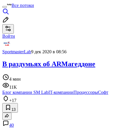
Все потоки
Войти
SportmasterLab
9 дек 2020 в 08:56
В раздумьях об ARMагеддоне
4 мин
11K
Блог компании SM Lab
IT-компании
Процессоры
Софт
+17
13
40