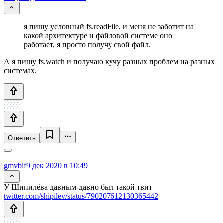
я пишу условный fs.readFile, и меня не заботит на
какой архитектуре и файловой системе оно
работает, я просто получу свой файл.
А я пишу fs.watch и получаю кучу разных проблем на разных
системах.
Ответить
gmvbif
9 дек 2020 в 10:49
У Шипилёва давным-давно был такой твит
twitter.com/shipilev/status/790207612130365442