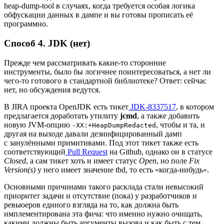
heap‑dump‑tool в случаях, когда требуется особая логика
обфускации данных в дампе и вы готовы прописать её
программно.
Способ 4. JDK (нет)
Прежде чем рассматривать какие‑то сторонние
инструменты, было бы логичнее поинтересоваться, а нет ли
чего‑то готового в стандартной библиотеке? Ответ: сейчас
нет, но обсуждения ведутся.
В JIRA проекта OpenJDK есть тикет
JDK-8337517
, в котором
предлагается доработать утилиту
jcmd
, а также добавить
новую JVM‑опцию
, чтобы и та, и
-XX:+HeapDumpRedacted
другая на выходе давали дезинфицированный дамп
с занулёнными примитивами. Под этот тикет также есть
соответствующий
Pull Request
на Github, однако он в статусе
Closed
, а сам тикет хоть и имеет статус
Open
, но поле
Fix
Version(s)
у него имеет значение tbd, то есть «когда‑нибудь».
Основными причинами такого расклада стали невысокий
приоритет задачи и отсутствие (пока) у разработчиков и
ревьюеров единого взгляда на то, как должна быть
имплементирована эта фича: что именно нужно очищать,
какими должны быть аргументы вызова и как быть с тем,