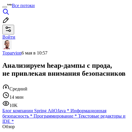
Все потоки
Войти
Toparvion
6 мая в 10:57
Анализируем heap‑дампы с прода,
не привлекая внимания безопасников
Средний
14 мин
10K
Блог компании Spring АйО
Java
*
Информационная
безопасность
*
Программирование
*
Текстовые редакторы и
IDE
*
Обзор