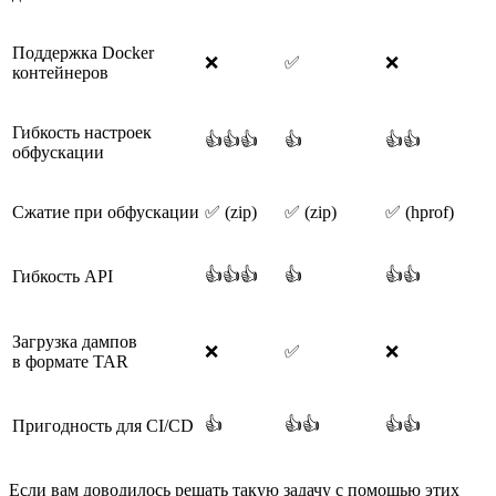
Поддержка Docker
❌
✅
❌
контейнеров
Гибкость настроек
👍👍👍
👍
👍👍
обфускации
Сжатие при обфускации
✅ (zip)
✅ (zip)
✅ (hprof)
👍👍👍
👍
👍👍
Гибкость API
Загрузка дампов
❌
✅
❌
в формате TAR
👍
👍👍
👍👍
Пригодность для CI/CD
Если вам доводилось решать такую задачу с помощью этих