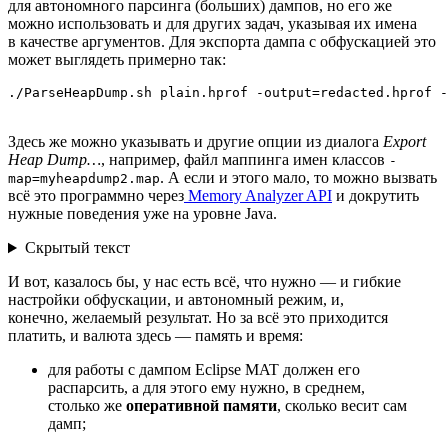
для автономного парсинга (больших) дампов, но его же
можно использовать и для других задач, указывая их имена
в качестве аргументов. Для экспорта дампа с обфускацией это
может выглядеть примерно так:
./ParseHeapDump.sh plain.hprof -output=redacted.hprof -
Здесь же можно указывать и другие опции из диалога
Export
Heap Dump…
, например, файл маппинга имен классов
-
. А если и этого мало, то можно вызвать
map=myheapdump2.map
всё это программно через
Memory Analyzer API
и докрутить
нужные поведения уже на уровне Java.
Скрытый текст
И вот, казалось бы, у нас есть всё, что нужно — и гибкие
настройки обфускации, и автономный режим, и,
конечно, желаемый результат. Но за всё это приходится
платить, и валюта здесь — память и время:
для работы с дампом Eclipse MAT должен его
распарсить, а для этого ему нужно, в среднем,
столько же
оперативной памяти
, сколько весит сам
дамп;