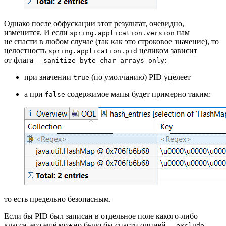
Однако после обфускации этот результат, очевидно,
изменится. И если
нам
spring.application.version
не спасти в любом случае (так как это строковое значение), то
целостность
целиком зависит
spring.application.pid
от флага
:
--sanitize-byte-char-arrays-only
при значении
(по умолчанию) PID уцелеет
true
а при
содержимое мапы будет примерно таким:
false
то есть предельно безопасным.
Если бы PID был записан в отдельное поле какого‑либо
класса, его ещё можно было бы спасти опцией
--exclude-