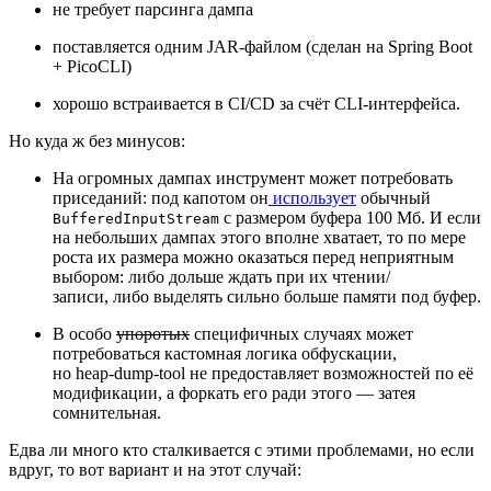
не требует парсинга дампа
поставляется одним JAR‑файлом (сделан на Spring Boot
+ PicoCLI)
хорошо встраивается в CI/CD за счёт CLI‑интерфейса.
Но куда ж без минусов:
На огромных дампах инструмент может потребовать
приседаний: под капотом он
использует
обычный
с размером буфера 100 Мб. И если
BufferedInputStream
на небольших дампах этого вполне хватает, то по мере
роста их размера можно оказаться перед неприятным
выбором: либо дольше ждать при их чтении/
записи, либо выделять сильно больше памяти под буфер.
В особо
упоротых
специфичных случаях может
потребоваться кастомная логика обфускации,
но heap‑dump‑tool не предоставляет возможностей по её
модификации, а форкать его ради этого — затея
сомнительная.
Едва ли много кто сталкивается с этими проблемами, но если
вдруг, то вот вариант и на этот случай: