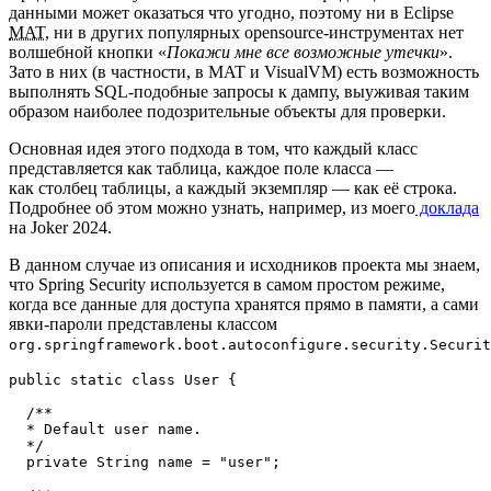
данными может оказаться что угодно, поэтому ни в Eclipse
MAT
, ни в других популярных opensource‑инструментах нет
волшебной кнопки «
Покажи мне все возможные утечки
».
Зато в них (в частности, в MAT и VisualVM) есть возможность
выполнять SQL‑подобные запросы к дампу, выуживая таким
образом наиболее подозрительные объекты для проверки.
Основная идея этого подхода в том, что каждый класс
представляется как таблица, каждое поле класса —
как столбец таблицы, а каждый экземпляр — как её строка.
Подробнее об этом можно узнать, например, из моего
доклада
на Joker 2024.
В данном случае из описания и исходников проекта мы знаем,
что Spring Security используется в самом простом режиме,
когда все данные для доступа хранятся прямо в памяти, а сами
явки‑пароли представлены классом
org.springframework.boot.autoconfigure.security.Securit
public static class User {

  /**

  * Default user name.

  */

  private String name = "user";
