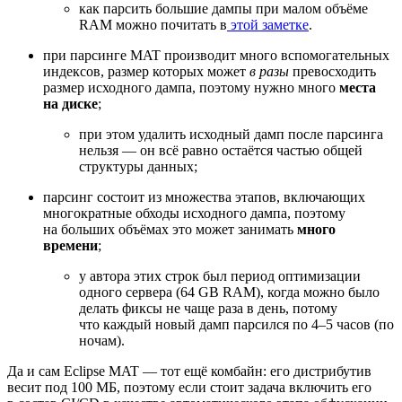
как парсить большие дампы при малом объёме
RAM можно почитать в
этой заметке
.
при парсинге MAT производит много вспомогательных
индексов, размер которых может
в разы
превосходить
размер исходного дампа, поэтому нужно много
места
на диске
;
при этом удалить исходный дамп после парсинга
нельзя — он всё равно остаётся частью общей
структуры данных;
парсинг состоит из множества этапов, включающих
многократные обходы исходного дампа, поэтому
на больших объёмах это может занимать
много
времени
;
у автора этих строк был период оптимизации
одного сервера (64 GB RAM), когда можно было
делать фиксы не чаще раза в день, потому
что каждый новый дамп парсился по 4–5 часов (по
ночам).
Да и сам Eclipse MAT — тот ещё комбайн: его дистрибутив
весит под 100 МБ, поэтому если стоит задача включить его