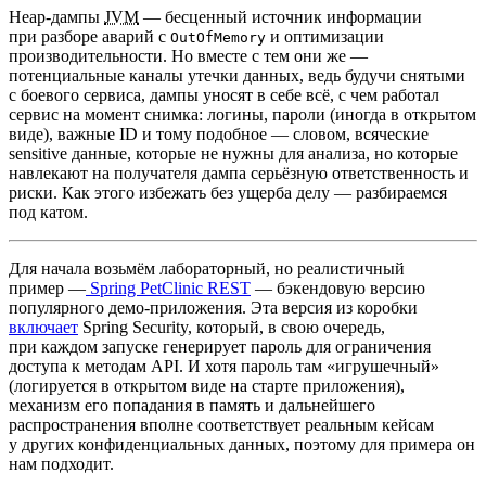
Heap‑дампы
JVM
— бесценный источник информации
при разборе аварий с
и оптимизации
OutOfMemory
производительности. Но вместе с тем они же —
потенциальные каналы утечки данных, ведь будучи снятыми
с боевого сервиса, дампы уносят в себе всё, с чем работал
сервис на момент снимка: логины, пароли (иногда в открытом
виде), важные ID и тому подобное — словом, всяческие
sensitive данные, которые не нужны для анализа, но которые
навлекают на получателя дампа серьёзную ответственность и
риски. Как этого избежать без ущерба делу — разбираемся
под катом.
Для начала возьмём лабораторный, но реалистичный
пример —
Spring PetClinic REST
— бэкендовую версию
популярного демо‑приложения. Эта версия из коробки
включает
Spring Security, который, в свою очередь,
при каждом запуске генерирует пароль для ограничения
доступа к методам API. И хотя пароль там «игрушечный»
(логируется в открытом виде на старте приложения),
механизм его попадания в память и дальнейшего
распространения вполне соответствует реальным кейсам
у других конфиденциальных данных, поэтому для примера он
нам подходит.