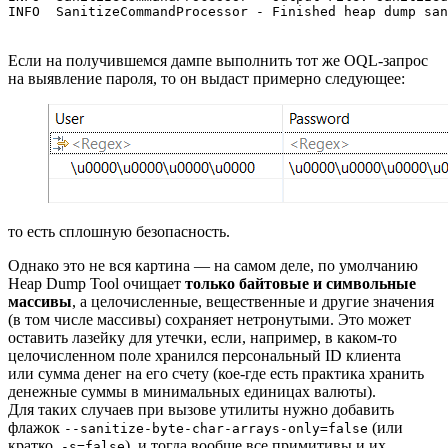
INFO  SanitizeCommandProcessor - Finished heap dump san
Если на получившемся дампе выполнить тот же OQL‑запрос
на выявление пароля, то он выдаст примерно следующее:
то есть сплошную безопасность.
Однако это не вся картина — на самом деле, по умолчанию
Heap Dump Tool очищает
только байтовые и символьные
массивы
, а целочисленные, вещественные и другие значения
(в том числе массивы) сохраняет нетронутыми. Это может
оставить лазейку для утечки, если, например, в каком‑то
целочисленном поле хранился персональный ID клиента
или сумма денег на его счету (кое‑где есть практика хранить
денежные суммы в минимальных единицах валюты).
Для таких случаев при вызове утилиты нужно добавить
флажок
(или
--sanitize-byte-char-arrays-only=false
кратко
), и тогда вообще все примитивы и их
-s=false