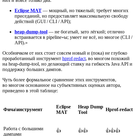
них и вовсе только два:
Eclipse MAT
— мощный, но тяжелый; требует многих
приседаний, но предоставляет максимальную свободу
действий (GUI / CLI / API);
heap‑dump‑tool
— не богатый, зато лёгкий; отлично
встраивается в pipeline«ы; умеет не всё, но многое (CLI /
API).»
Особнячком от них стоит совсем новый и (пока) не глубоко
проработанный инструмент
hprof‑redact
, во многом похожий
на heap‑dump‑tool, но делающий ставку на гибкость Java API и
поддержку больших дампов.
Чуть более формальное сравнение этих инструментов,
во многом основанное на субъективных оценках автора,
приведено в этой таблице:
Eclipse
Heap Dump
Фича\инструмент
Hprof‑redact
MAT
Tool
Работа с большими
👍
👍👍
👍👍👍
дампами