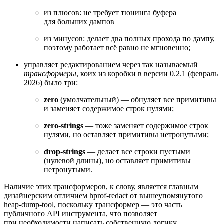
из плюсов: не требует тюнинга буфера
для больших дампов
из минусов: делает два полных прохода по дампу,
поэтому работает всё равно не мгновенно;
управляет редактированием через так называемый
трансформеры
, коих из коробки в версии 0.2.1 (февраль
2026) было три:
zero
(умолчательный) — обнуляет все примитивы
и заменяет содержимое строк нулями;
zero‑strings
— тоже заменяет содержимое строк
нулями, но оставляет примитивы нетронутыми;
drop‑strings
— делает все строки пустыми
(нулевой длины), но оставляет примитивы
нетронутыми.
Наличие этих трансформеров, к слову, является главным
дизайнерским отличием hprof‑redact от вышеупомянутого
heap‑dump‑tool, поскольку трансформер — это часть
публичного API инструмента, что позволяет
при необходимости написать собственную логику