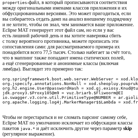
‑файл, в который прописываются соответствия
properties
между оригинальными именами классов приложения и их
обфусцированными версиями. Это может пригодиться, если
вы собираетесь отдать дамп на анализ внешнему подрядчику
и не хотите, чтобы он знал, чем занимается ваше приложение.
Eclipse MAT генерирует этот файл сам, но если у вас
есть лишний рабочий день и вы хотите наверняка сбить
с толку вероятного противника, можете прописать эти
сопоставления сами: для рассматриваемого примера их
понадобится всего 77,5 тысяч. Столько набегает за счёт того,
что в маппинг также попадают имена статических полей,
а ещё сгенерированные и анонимные классы (включая
лямбды). Выглядит это примерно так:
org.springframework.boot.web.server.WebServer = xod.klo
org.jspecify.annotations.NonNull = xod.sheopluy.poupruk
org.h2.engine.User@passwordHash = xod.gj.exiosy.Knud@tu
jdk.proxy3.$Proxy105@m9 = vuz.briarb.$Fliwoorm@EI

io.swagger.v3.core.util.PrimitiveType@NUMBER = ar.gioli
org.apache.logging.log4j.MarkerManager$$Lambda = xod.fr
Чтобы не перестараться и не сломать парсинг самому себе,
Eclipse MAT по умолчанию исключает из обфускации классы
пакетов
и даёт исключить другие через параметр
skip
java.*
(регулярное выражение).