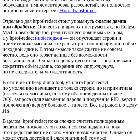
обфускации, имплементировав развесистый, но полностью
опциональный интерфейс
HprofTransformer
.
Отдельно для hrpof‑redact стоит упомянуть
сжатие дампа
при обработке
. Оно есть и в других инструментах, но Eclipse
MAT и heap‑dump‑tool реализуют его обычным GZip‑ом,
а у hprof‑redact
иной подход
— он опустошает строки и
примитивные массивы, сохраняя при этом информацию об их
исходной длине. В этом смысле такое сжатие не совсем
честно, ведь оно теряет данные без возможности
восстановления. Однако и цель у него иная — оно призвано
сократить объём дампа, сохранив его
структурную
,
но не содержательную идентичность.
В отличие от heap‑dump‑tool, утилита hprof‑redact
по умолчанию вычищает не только строки, но и примитивы
(включая их массивы), поэтому оба приведенных выше
OQL‑запроса (для выявления пароля и получения PID+версии
приложения) вернут большое… ничего. Всё на радость отделу
ИБ
.
В целом, hprof‑redact пока сложно считать полноценным
решением, поскольку он создан совсем недавно и пока
что предоставляет не особо много возможностей. Однако он
может стать достойной альтернативной тому же