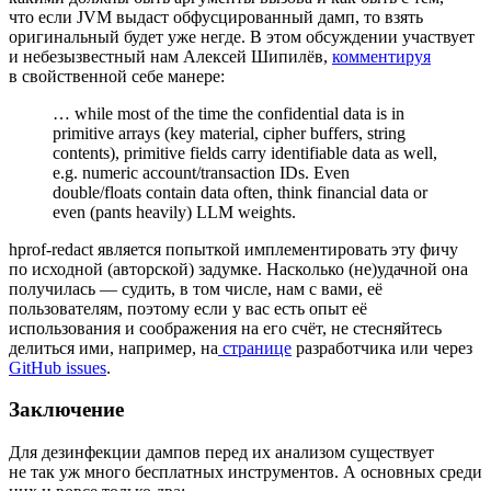
что если JVM выдаст обфусцированный дамп, то взять
оригинальный будет уже негде. В этом обсуждении участвует
и небезызвестный нам Алексей Шипилёв,
комментируя
в свойственной себе манере:
… while most of the time the confidential data is in
primitive arrays (key material, cipher buffers, string
contents), primitive fields carry identifiable data as well,
e.g. numeric account/transaction IDs. Even
double/floats contain data often, think financial data or
even (pants heavily) LLM weights.
hprof‑redact является попыткой имплементировать эту фичу
по исходной (авторской) задумке. Насколько (не)удачной она
получилась — судить, в том числе, нам с вами, её
пользователям, поэтому если у вас есть опыт её
использования и соображения на его счёт, не стесняйтесь
делиться ими, например, на
странице
разработчика или через
GitHub issues
.
Заключение
Для дезинфекции дампов перед их анализом существует
не так уж много бесплатных инструментов. А основных среди