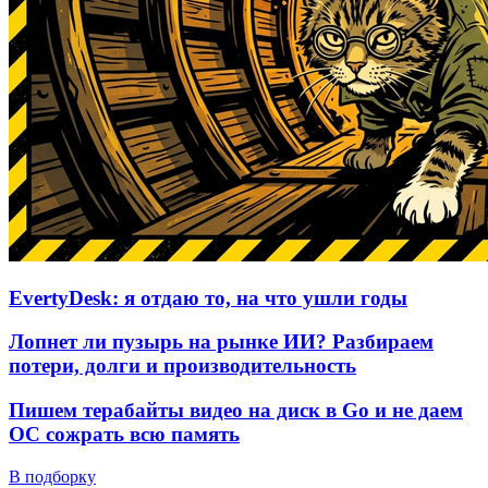
EvertyDesk: я отдаю то, на что ушли годы
Лопнет ли пузырь на рынке ИИ? Разбираем
потери, долги и производительность
Пишем терабайты видео на диск в Go и не даем
ОС сожрать всю память
В подборку