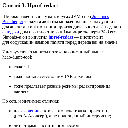
Способ 3. Hprof‑redact
Широко известный в узких кругах JVM‑спец
Johannes
Bechberger
является автором множества полезных утилит
для анализа и оптимизации производительности. И недавно
с подачи
другого известного в Java мире эксперта Volker«а
Simonis»а он выпустил
hprof‑redact
— инструмент
для обфускации дампов памяти перед передачей на анализ.
Инструмент во многом похож на описанный выше
heap‑dump‑tool:
тоже CLI
тоже поставляется одним JAR‑архивом
тоже предлагает разные режимы редактирования
данных.
Но есть и значимые отличия:
по
заявлению
автора, это пока только прототип
(proof‑of‑concept), а не полноценный инструмент;
читает дампы в поточном режиме: