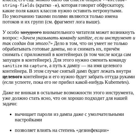
(кратко
), которая говорит обфускатору,
string-fields
-e
какие поля каких классов нужно оставить нетронутыми.
По умолчанию такими полями являются только имена
потоков и их групп (см. фрагмент лога выше).
У особо
занудного
внимательного читателя может возникнуть
вопрос: «
Зачем указывать команду sanitize, если инструмент и
так создан для этого?
» Дело в том, что он умеет не только
обрабатывать готовые дампы, но и снимать их, причём
снимать с приложений в контейнерах (в том числе когда сам
запущен в контейнере). Для этого нужно сменить команду
на
, а путь к дампу — на имя целевого
sanitize
capture
контейнера. В этом случае снятый дамп будет лежать внутри
целевого
контейнера и его нужно будет забрать оттуда руками
(если успеете, пока его не прибил какой‑нибудь Kubernetes).
Даже не вникая в остальные возможности этого инструмента,
уже должно стать ясно, что он хорошо подходит для нашей
задачи:
вычищает пароли из дампа даже с умолчательными
настройками
позволяет влиять на степень «дезинфекции»