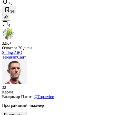
+8
34
4
32K+
Охват за 30 дней
Spring АйО
Telegram
Сайт
32
Карма
Владимир Плизга
@Toparvion
Программный инженер
Подписаться