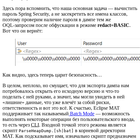
Здесь пора вспомнить, что наша основная задача — вычистить
пароль Spring Security, а не засекретить все имена классов,
поэтому проверим наличие пароля в дампе тем же
OQL‑запросом после обфускации в режиме
redact=BASIC
.
Вот что он вернёт:
Как видно, здесь теперь царит безопасность…
В целом, неплохо, но смущает, что для экспорта дампа нам
потребовалось открыть его исходную версию и что‑то
поделать с ней руками, а значит, мы могли увидеть в ней
«лишние» данные, что уже влечёт за собой риски,
ответственность и вот это всё. К счастью, Eclipse MAT
поддерживает так называемый
Batch Mode
— возможность
выполнять некоторые операции без пользовательского ввода,
то есть через
CLI
. Входной точкой этого режима является
скрипт
в корневой директории
ParseHeapDump.[sh|bat]
MAT. Как подсказывает имя, изначально скрипт предназначен