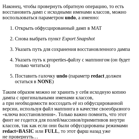
Наконец, чтобы провернуть обратную операцию, то есть
восстановить дамп с исходными именами классов, можно
воспользоваться параметром
undo
, а именно:
Открыть обфусцированный дамп в MAT
Снова выбрать пункт
Export Snapshot
Указать путь для сохранения восстановленного дампа
Указать путь к properties‑файлу с маппингом (он будет
только читаться)
Поставить галочку
undo
(параметр
redact
должен
остаться в
NONE
)
Таким образом можно не хранить у себя исходную копию
дампа с оригинальными именами классов,
а при необходимости воссоздать её из обфусцированной
версии, используя файл маппинга в качестве своеобразного
«ключа восстановления». Только важно помнить, что этот
финт не годится для полей/массивов/примитивов внутри
классов, так как если они были обфусцированы режимами
redact=BASIC
или
FULL
, то этот фарш назад уже
не провернуть…