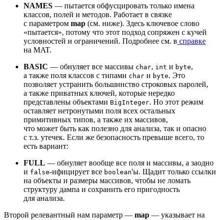
NAMES
— пытается обфусцировать только имена
классов, полей и методов. Работает в связке
с параметром
map
(см. ниже). Здесь ключевое слово
«пытается», потому что этот подход сопряжен с кучей
условностей и ограничений. Подробнее см. в
справке
на MAT.
BASIC
— обнуляет все массивы
,
и
,
char
int
byte
а также поля классов с типами
и
. Это
char
byte
позволяет устранить большинство строковых паролей,
а также приватных ключей, которые нередко
представлены объектами
. Но этот режим
BigInteger
оставляет нетронутыми поля всех остальных
примитивных типов, а также их массивов,
что может быть как полезно для анализа, так и опасно
с т.з. утечек. Если же безопасность превыше всего, то
есть вариант:
FULL
— обнуляет вообще все поля и массивы, а заодно
и
‑ифицирует все
'ы. Щадит только ссылки
false
boolean
на объекты и размеры массивов, чтобы не ломать
структуру дампа и сохранить его пригодность
для анализа.
Второй релевантный нам параметр —
map
— указывает на