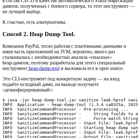
в состав CI/CD в качестве автоматического этапа обфускации
дампов, полученных с боевого сервера, то этот инструмент —
не лучший выбор.
К счастью, есть альтернативы.
Способ 2. Heap Dump Tool.
Компания PayPal, тесно работая с платёжными данными и
имея часть приложений на JVM, вероятно, много раз
сталкивалась с необходимостью анализа «опасных»
heap‑дампов, поэтому разработала для этого специальный
инструмент
heap‑dump‑tool
и выложила его в open source.
Это CLI‑инструмент под конкретную задачу — на вход
подаёте исходный дамп, на выходе получаете
«дезинфицированный»:
$ java -jar heap-dump-tool.jar sanitize leak.hprof sani
INFO  Application - heap-dump-tool (1.3.4 ca0325a, 2025
INFO  SanitizeCommandProcessor - Pre-processing ...

INFO  SanitizeCommandProcessor -     String fields to e
INFO  SanitizeCommandProcessor -     Force match String
INFO  SanitizeCommandProcessor - Input File: leak.hprof

INFO  SanitizeCommandProcessor - Starting heap dump san
INFO  SanitizeCommandProcessor - Input File: leak.hprof

INFO  SanitizeCommandProcessor - Output File: sanitized