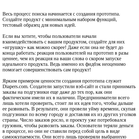
Весь процесс поиска начинается с создания прототипа.
Создайте продукт с минимальным набором функций,
тестовый образец для новых идей.
Если вы хотите, чтобы пользователи начали
взаимодействовать с вашим продуктом, создайте для них
«игрушку» как можно скорее! Даже если она не будет до
конца работать: реакция пользователей на прототип в разы
ценнее, чем их реакция на ваши слова о скором запуске
идеального продукта. Ведь именно их фидбэк неоценимо
помогает совершенствовать сам продукт!
Ярким примером ценности создания прототипа служит
Diapers.com. Создатели запустили вэб-сайт и стали принимать
заказы на подгузники еще даже до тех пор, как они
фактическим имели их в наличии. Предприниматели всего
лишь хотели проверить, стоит ли их идея того, чтобы дальше
ее развивать. В результате, они провели уйму времени, скупая
подгузники по всему городу и доставляя их из других уголков
страны. Число заказов росло, и проекту уже потребовался
грузовик, чтобы развозить заказы. Основатели теряли деньги
в процессе, но они не ставили перед собой цель в виде
самоокупаемости. Они всего лишь проверяли выбранную