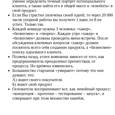
умение определить точный портрет потенциального
клиента, а также найти его в общей массе и «влюбить» в
свой продукт.
Если Вы страстно увлечены своей идеей, то через 20 000
часов упорной работы вы получите 1 шанс из 8 на
успех. Только так.
Каждой команде нужны 3 человека: «хакер»,
«бизнесмен» и «творец». Каждое утро «хакер» и
«бизнесмен» должны проводить мини-встречи. После
обсуждения ключевых вопросов «хакер» должен
посвятить всего себя созданию продукта, а «бизнесмен»
поиску идеального клиента.
Полвека назад, успех компании зависел от того, как
предприниматель преодолевал препятствия, от
процесса. Но времена изменились.
Большинство стартапов «умирают» потому что они
думают, что:
А) знают своего покупателя
Б) знают свой продукт
Основатели воспринимают все, как линейный процесс:
«концепция – прототип – тестирование – запуск», и
совершают при этом множество ошибок.