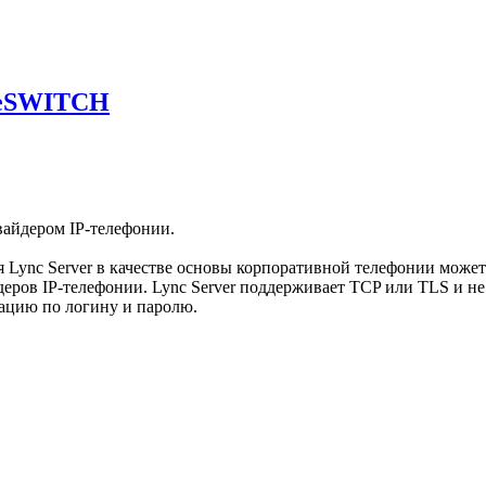
reeSWITCH
вайдером IP-телефонии.
Lync Server в качестве основы корпоративной телефонии может с
деров IP-телефонии. Lync Server поддерживает TCP или TLS и н
ацию по логину и паролю.