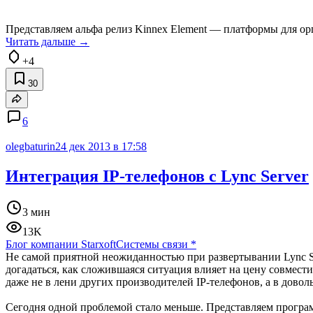
Представляем альфа релиз Kinnex Element — платформы для ор
Читать дальше →
+4
30
6
olegbaturin
24 дек 2013 в 17:58
Интеграция IP-телефонов с Lync Server
3 мин
13K
Блог компании Starxoft
Системы связи
*
Не самой приятной неожиданностью при развертывании Lync Se
догадаться, как сложившаяся ситуация влияет на цену совмест
даже не в лени других производителей IP-телефонов, а в дово
Сегодня одной проблемой стало меньше. Представляем прогр