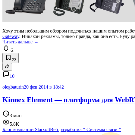
Хочу этим небольшим обзором поделиться нашим опытом работы
Gateway
. Никакой рекламы, только правда, как она есть. Буду 
Читать дальше →
-2
23
10
olegbaturin
20 фев 2014 в 18:42
Kinnex Element — платформа для Web
3 мин
5.8K
Блог компании Starxoft
Веб-разработка
*
Системы связи
*