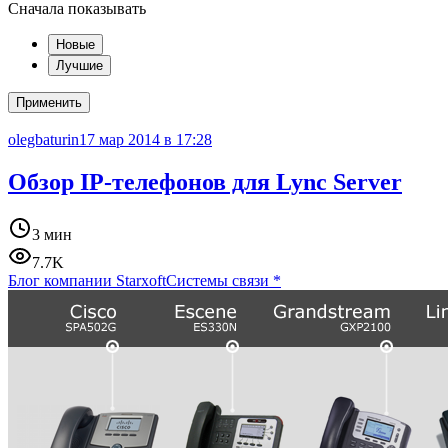
Сначала показывать
Новые
Лучшие
Применить
olegbaturin
17 мар 2014 в 17:28
Обзор IP-телефонов для Lync Server
3 мин
7.7K
Блог компании Starxoft
Системы связи
*