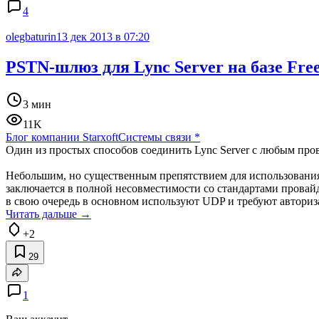
4
olegbaturin
13 дек 2013 в 07:20
PSTN-шлюз для Lync Server на базе F
3 мин
11K
Блог компании Starxoft
Системы связи
*
Один из простых способов соединить Lync Server с любым про
Небольшим, но существенным препятствием для использования 
заключается в полной несовместимости со стандартами провай
в свою очередь в основном используют UDP и требуют авториз
Читать дальше →
+2
29
1