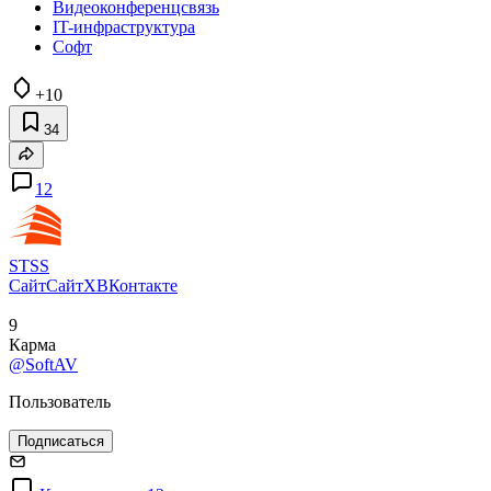
Видеоконференцсвязь
IT-инфраструктура
Софт
+10
34
12
STSS
Сайт
Сайт
X
ВКонтакте
9
Карма
@SoftAV
Пользователь
Подписаться