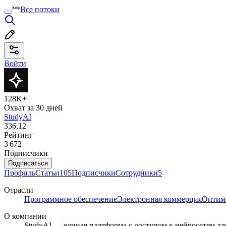
Все потоки
Войти
128K+
Охват за 30 дней
StudyAI
336,12
Рейтинг
3 672
Подписчики
Подписаться
Профиль
Статьи
105
Подписчики
Сотрудники
5
Отрасли
Программное обеспечение
Электронная коммерция
Оптим
О компании
StudyAI — единая платформа с доступом к нейросетям дл