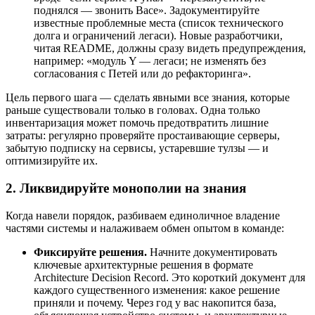
поднялся — звонить Васе». Задокументируйте
известные проблемные места (список технического
долга и ограничений легаси). Новые разработчики,
читая README, должны сразу видеть предупреждения,
например: «модуль Y — легаси; не изменять без
согласования с Петей или до рефакторинга».
Цель первого шага — сделать явными все знания, которые
раньше существовали только в головах. Одна только
инвентаризация может помочь предотвратить лишние
затраты: регулярно проверяйте простаивающие серверы,
забытую подписку на сервисы, устаревшие тулзы — и
оптимизируйте их.
2. Ликвидируйте монополии на знания
Когда навели порядок, разбиваем единоличное владение
частями системы и налаживаем обмен опытом в команде:
Фиксируйте решения.
Начните документировать
ключевые архитектурные решения в формате
Architecture Decision Record. Это короткий документ для
каждого существенного изменения: какое решение
приняли и почему. Через год у вас накопится база,