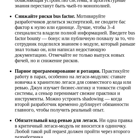
объясняющая устройство системы, и архитектурные
знания перестанут быть чьей-то монополией.
Снижайте риски bus factor.
Мотивируйте
разработчиков делиться экспертизой, не сводите бас
фактор к нулю или единице. Лучше, чтобы 3–4
специалиста владели полной информацией. Введите bus
factor bounty — бонус или публичную похвалу за то, что
сотрудник поделился знанием о модуле, который раньше
знал только он, или написал недостающую
документацию. Отмечайте не только выпуск новых
фичей, но и снижение рисков.
Парное программирование и ротации.
Практикуйте
работу в парах, особенно на легаси-модулях: ставьте
новичка к хранителю легаси для совместного кода или
ревью. Джун изучает бизнес-логику и тонкости старой
системы, а сеньор перенимает свежие практики и
инструменты. Можно устроить shadowing — когда
второй разработчик временно дублирует обязанности
главного, чтобы получить реальный опыт.
Обязательный код-ревью для легаси.
Ни одна правка
в критичный легаси-модуль не вносится в одиночку.
Любой такой pull request должен пройти через второго
разработчика.