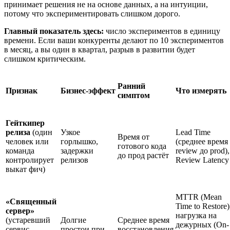
принимает решения не на основе данных, а на интуиции,
потому что экспериментировать слишком дорого.
Главный показатель здесь:
число экспериментов в единицу
времени. Если ваши конкуренты делают по 10 экспериментов
в месяц, а вы один в квартал, разрыв в развитии будет
слишком критическим.
Ранний
Признак
Бизнес‑эффект
Что измерять
симптом
Гейткипер
релиза
(один
Узкое
Lead Time
Время от
человек или
горлышко,
(среднее время
готового кода
команда
задержки
review до prod),
до прод растёт
контролирует
релизов
Review Latency
выкат фич)
MTTR (Mean
«Священный
Time to Restore)
сервер»
нагрузка на
(устаревший
Долгие
Среднее время
дежурных (On-
сервис,
простои при
восстановления