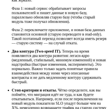
как зеркало.
Фаза 1:
новый сервис обрабатывает запросы
пользователей и пишет данные в новую базу,
параллельно обновляя старую базу (чтобы старый
модуль тоже получал обновления).
Фаза 2:
переключаете приложение, и новая база данных
становится основной (старую переводите в read-only).
Такой поэтапный переход позволяет всегда иметь резерв
— старую систему — на случай отката.
Два контура (Two-speed IT).
Теперь на время
появляются два контура развития: легаси-ядро
(медленный, стабильный, минимум изменений) и новая
надстройка (быстрые изменения, эксперименты). Это
нормально. Важно только задать понятные правила
взаимодействия между ними через описанные
контракты и не дать медленному контуру сдерживать
быстрый.
Стоп-критерии и откаты.
Чётко определите, как вы
поймёте, что миграция идёт не туда, и как будете
откатываться. Например, если после переключения на
новый модуль показатели SLO упадут больше чем на
X%, немедленно возвращаете трафик на старую систему