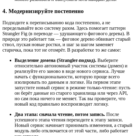
4. Модернизируйте постепенно
Подходите к переписыванию кода постепенно, а не
переделывайте всю систему разом. Здесь помогает паттерн
Strangler Fig (в переводе — удушающего фигового дерева). В
природе это работает так — фиговое дерево обвивает старый
ствол, пуская новые ростки, и шаг за шагом заменяет
старичка, пока тот не отомрёт. В разработке то же самое:
Выделение домена (Strangler-подход).
Выберите
относительно автономный участок системы (домен) и
реализуйте его заново в виде нового сервиса. Лучше
начать с функциональности, которую проще всего
изолировать по данным и логике. На первом этапе
запустите новый сервис в режиме только-чтение: пусть
он берёт данные из старого хранилища или через API,
но сам пока ничего не меняет. Так вы проверите, что
новый код правильно воспроизводит логику.
Два этапа: сначала чтение, потом запись.
После
успешного этапа чтения переходите к этапу записи.
Новый сервис начинает принимать изменения, а старый
модуль либо отключается от этой части, либо работает