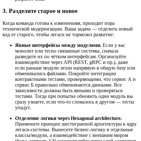
3. Разделите старое и новое
Когда команда готова к изменениям, приходит пора
технической модернизации. Ваша задача — отделить новый
код от старого, чтобы легаси не тормозил развитие:
Явные интерфейсы между модулями.
Если у вас
монолит или тесно связанные системы, сначала
разведите их по чётким интерфейсам. Организуйте
взаимодействие через API (REST, gRPC и пр.), даже
если раньше модули лезли напрямую в общую базу или
обменивались файлами. Покройте интеграции
контрактными тестами, проверяющими, что сервис А и
сервис Б правильно обмениваются данными. Все
зависимости должны быть явными и проверяться
тестами. Тогда при попытке обновить один модуль вы
сразу узнаете, если что-то сломалось в другом — тесты
упадут.
Отделение логики через Hexagonal architecture.
Примените принцип шестигранной архитектуры к ядру
легаси-системы. Вынесите бизнес-логику в отдельные
классы/модули, а взаимодействие с внешним миром
(базы, очереди, UI) осуществляйте через слой адаптеров.