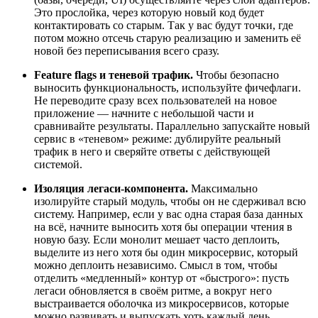
Это прослойка, через которую новый код будет
контактировать со старым. Так у вас будут точки, где
потом можно отсечь старую реализацию и заменить её
новой без переписывания всего сразу.
Feature flags и теневой трафик.
Чтобы безопасно
выносить функциональность, используйте фичефлаги.
Не переводите сразу всех пользователей на новое
приложение — начните с небольшой части и
сравнивайте результаты. Параллельно запускайте новый
сервис в «теневом» режиме: дублируйте реальный
трафик в него и сверяйте ответы с действующей
системой.
Изоляция легаси-компонента.
Максимально
изолируйте старый модуль, чтобы он не сдерживал всю
систему. Например, если у вас одна старая база данных
на всё, начните выносить хотя бы операции чтения в
новую базу. Если монолит мешает часто деплоить,
выделите из него хотя бы один микросервис, который
можно деплоить независимо. Смысл в том, чтобы
отделить «медленный» контур от «быстрого»: пусть
легаси обновляется в своём ритме, а вокруг него
выстраивается оболочка из микросервисов, которые
можно развивать и выпускать хоть каждый день.