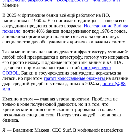
Мнение
В 2025-м британские банки всё ещё работают на ПО,
написанном в 1960-х. Его понимают единицы — чаще всего
сотрудники предпенсионного возраста.
Исследование Baringa
показало
: почти 40% банков поддерживают код 1970-х годов,
а половина организаций полагается всего на одного-двух
специалистов для обслуживания критически важных систем.
Такая монополия на знания делает инфраструктуру уязвимой:
любой сбой превращается в катастрофу, потому что исправить
его просто некому. Подобные истории мы видим и в США,
где до сих пор миллиарды транзакций
проходят через
COBOL
. Банки и госучреждения вынуждены держаться за
легаси, но при этом
тратят колоссальные бюджеты
на латание
дыр: средний ущерб от утечки данных в 2024-м
достиг $4,88
млн
.
Именно в этом — главная угроза проектам. Проблема не
только в коде полувековой давности, но и в том, что
критические знания о нём сконцентрированы в головах
нескольких специалистов. Потеря этих людей = остановка
бизнеса.
Я — Владимир Макеев, CEO Surf. В мобильной разработке