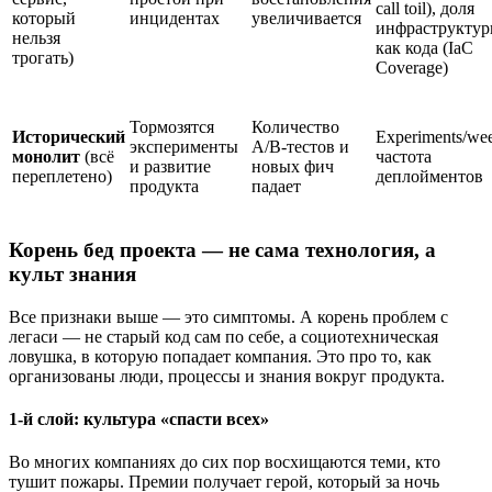
call toil), доля
который
инцидентах
увеличивается
инфраструкту
нельзя
как кода (IaC
трогать)
Coverage)
Тормозятся
Количество
Исторический
Experiments/we
эксперименты
A/B‑тестов и
монолит
(всё
частота
и развитие
новых фич
переплетено)
деплойментов
продукта
падает
Корень бед проекта — не сама технология, а
культ знания
Все признаки выше — это симптомы. А корень проблем с
легаси — не старый код сам по себе, а социотехническая
ловушка, в которую попадает компания. Это про то, как
организованы люди, процессы и знания вокруг продукта.
1-й слой: культура «спасти всех»
Во многих компаниях до сих пор восхищаются теми, кто
тушит пожары. Премии получает герой, который за ночь