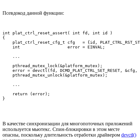
Псевдокод данной функции:
int plat_ctrl_reset_assert( int fd, int id )

{

    plat_ctrl_reset_cfg_t cfg   = {id, PLAT_CTRL_RST_ST
    int                   error = EINVAL;

    ...

    pthread_mutex_lock(&platform_mutex);

    error = devctl(fd, DCMD_PLAT_CTRL_SET_RESET, &cfg, 
    pthread_mutex_unlock(&platform_mutex);

    ...

    return (error);

}
В качестве синхронизации для многопоточных приложений
используется мьютекс. Спин-блокировки в этом месте
опасны, поскольку длительность отработки драйвером
devctl()