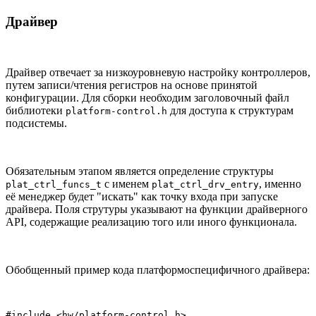
Драйвер
Драйвер отвечает за низкоуровневую настройку контроллеров,
путем записи/чтения регистров на основе принятой
конфигурации. Для сборки необходим заголовочный файл
библиотеки
для доступа к структурам
platform-control.h
подсистемы.
Обязательным этапом является определение структуры
с именем
, именно
plat_ctrl_funcs_t
plat_ctrl_drv_entry
её менеджер будет "искать" как точку входа при запуске
драйвера. Поля струтуры указывают на функции драйверного
API, содержащие реализацию того или иного функционала.
Обобщенный пример кода платформоспецифичного драйвера:
#include <hw/platform-control.h>
