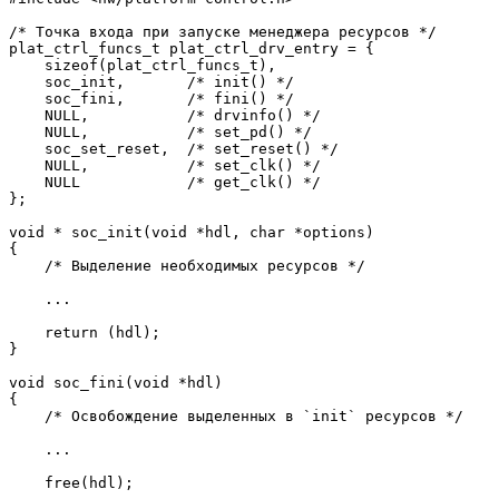
/* Точка входа при запуске менеджера ресурсов */

plat_ctrl_funcs_t plat_ctrl_drv_entry = {

    sizeof(plat_ctrl_funcs_t),

    soc_init,       /* init() */

    soc_fini,       /* fini() */

    NULL,           /* drvinfo() */

    NULL,           /* set_pd() */

    soc_set_reset,  /* set_reset() */

    NULL,           /* set_clk() */

    NULL            /* get_clk() */

};

void * soc_init(void *hdl, char *options)

{

    /* Выделение необходимых ресурсов */

    ...

    return (hdl);

}

void soc_fini(void *hdl)

{

    /* Освобождение выделенных в `init` ресурсов */

    ...

    free(hdl);
