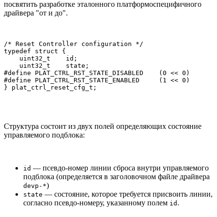
посвятить разработке эталонного платформоспецифичного
драйвера "от и до".
/* Reset Controller configuration */

typedef struct {

    uint32_t    id;

    uint32_t    state;

#define PLAT_CTRL_RST_STATE_DISABLED    (0 << 0)

#define PLAT_CTRL_RST_STATE_ENABLED     (1 << 0)

} plat_ctrl_reset_cfg_t;
Структура состоит из двух полей определяющих состояние
управляемого подблока:
— псевдо-номер линии сброса внутри управляемого
id
подблока (определяется в заголовочном файле драйвера
)
devp-*
— состояние, которое требуется присвоить линии,
state
согласно псевдо-номеру, указанному полем
.
id