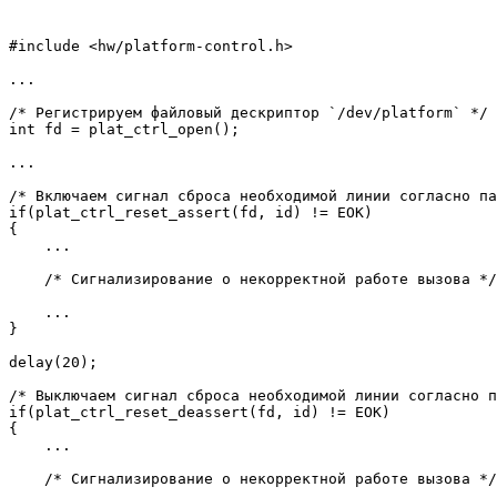
#include <hw/platform-control.h>

...

/* Регистрируем файловый дескриптор `/dev/platform` */

int fd = plat_ctrl_open();

...

/* Включаем сигнал сброса необходимой линии согласно па
if(plat_ctrl_reset_assert(fd, id) != EOK)

{

    ...

    /* Сигнализирование о некорректной работе вызова */

    ...

}

delay(20);

/* Выключаем сигнал сброса необходимой линии согласно п
if(plat_ctrl_reset_deassert(fd, id) != EOK)

{

    ...

    /* Сигнализирование о некорректной работе вызова */
