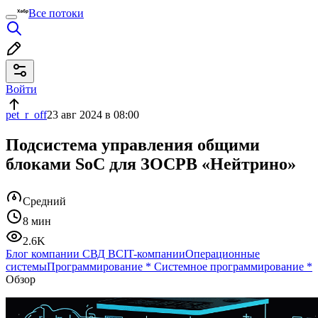
Все потоки
Войти
pet_r_off
23 авг 2024 в 08:00
Подсистема управления общими
блоками SoC для ЗОСРВ «Нейтрино»
Средний
8 мин
2.6K
Блог компании СВД ВС
IT-компании
Операционные
системы
Программирование
*
Системное программирование
*
Обзор