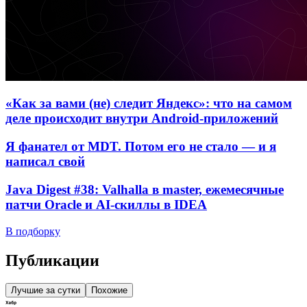
«Как за вами (не) следит Яндекс»: что на самом
деле происходит внутри Android-приложений
Я фанател от MDT. Потом его не стало — и я
написал свой
Java Digest #38: Valhalla в master, ежемесячные
патчи Oracle и AI-скиллы в IDEA
В подборку
Публикации
Лучшие за сутки
Похожие