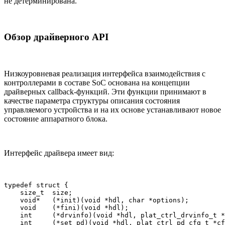
не детерминирована.
Обзор драйверного API
Низкоуровневая реализация интерфейса взаимодействия с
контроллерами в составе SoC основана на концепции
драйверных callback-функций. Эти функции принимают в
качестве параметра структуры описания состояния
управляемого устройства и на их основе устанавливают новое
состояние аппаратного блока.
Интерфейс драйвера имеет вид:
typedef struct {

    size_t  size;

    void*   (*init)(void *hdl, char *options);

    void    (*fini)(void *hdl);

    int     (*drvinfo)(void *hdl, plat_ctrl_drvinfo_t *
    int     (*set_pd)(void *hdl, plat_ctrl_pd_cfg_t *cf