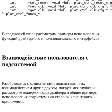
    int     (*set_reset)(void *hdl, plat_ctrl_reset_cfg
    int     (*set_clk)(void *hdl, plat_ctrl_clk_cfg_t *
    int     (*get_clk)(void *hdl, plat_ctrl_clk_cfg_t *
} plat_ctrl_funcs_t;
В следующей главе рассмотрим примеры использования
функций драйверного и пользовательского интерфейсов.
Взаимодействие пользователя с
подсистемой
Разобравшись с компонентами подсистемы и их
взаимодействием друг с другом, погрузимся глубже и
рассмотрим выдержки кода драйвера и общие примеры
использования подсистемы со стороны клиентского
приложения.