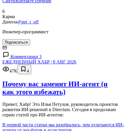
Сайт
ВКонтакте
Telegram
6
Карма
Данила
@pet_r_off
Инженер-программист
Подписаться
Комментарии 3
ЕЖЕДНЕВНЫЙ ХАБР | 8 АВГ 2026
47K
4
Почему вас заменит ИИ‑агент (и
как этого избежать)
Привет, Хабр! Это Илья Петухов, руководитель проектов
развития ИИ-решений в Directum. Сегодня я продолжаю
серию статей про ИИ-агентов:
В первой части статьи мы разобрались, чем отличаются ИИ-
агенты от чат-ботов и ассистентов.