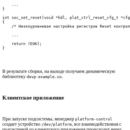
    ...

}

int soc_set_reset(void *hdl, plat_ctrl_reset_cfg_t *cfg
{

    /* Низкоуровневая настройка регистров Reset контрол
    ...

    return (EOK);

}
В результате сборки, на выходе получаем динамическую
библиотеку
.
devp-example.so
Клиентское приложение
При запуске подсистемы, менеджер
platform-control
создает устройство
, все взаимодействовия с
/dev/platform
подсистемой из клиентского приложения происходит через