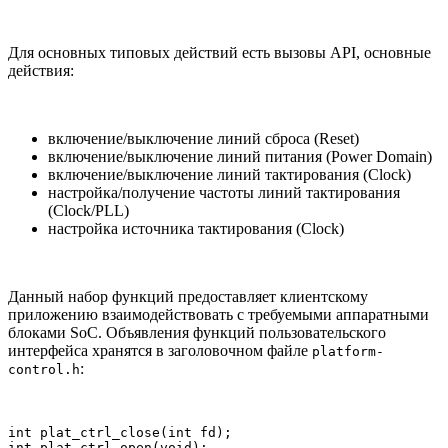
Для основных типовых действий есть вызовы API, основные
действия:
включение/выключение линий сброса (Reset)
включение/выключение линий питания (Power Domain)
включение/выключение линий тактирования (Clock)
настройка/получение частоты линий тактирования
(Clock/PLL)
настройка источника тактирования (Clock)
Данный набор функций предоставляет клиентскому
приложению взаимодействовать с требуемыми аппаратными
блоками SoC. Объявления функций пользовательского
интерфейса хранятся в заголовочном файле
platform-
:
control.h
int plat_ctrl_close(int fd);

int plat_ctrl_open(void);
