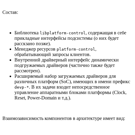
Состав:
Библиотека
, содержащая в себе
libplatform-control
прикладные интерфейсы подсистемы (о них будет
расскзано позже).
Менеджер ресурсов
,
platform-control
обрабатывающий запросы клиентов.
Внутренний драйверный интерфейс динамически
подгружаемых драйверов (частично также будет
рассмотрен).
Расширяемый набор загружаемых драйверов для
различных платформ (SoC), имеющих в имени префикс
. В их задачи входит непосредственное
devp-*
управление аппаратными блоками платформы (Clock,
Reset, Power-Domain и т.д.).
Взаимозависимость компонентов в архитектуре имеет вид: