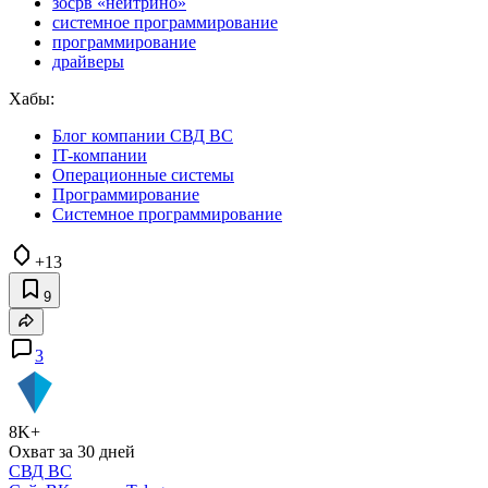
зосрв «нейтрино»
системное программирование
программирование
драйверы
Хабы:
Блог компании СВД ВС
IT-компании
Операционные системы
Программирование
Системное программирование
+13
9
3
8K+
Охват за 30 дней
СВД ВС