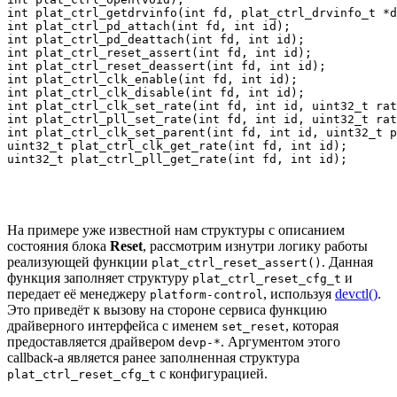
int plat_ctrl_getdrvinfo(int fd, plat_ctrl_drvinfo_t *d
int plat_ctrl_pd_attach(int fd, int id);

int plat_ctrl_pd_deattach(int fd, int id);

int plat_ctrl_reset_assert(int fd, int id);

int plat_ctrl_reset_deassert(int fd, int id);

int plat_ctrl_clk_enable(int fd, int id);

int plat_ctrl_clk_disable(int fd, int id);

int plat_ctrl_clk_set_rate(int fd, int id, uint32_t rat
int plat_ctrl_pll_set_rate(int fd, int id, uint32_t rat
int plat_ctrl_clk_set_parent(int fd, int id, uint32_t p
uint32_t plat_ctrl_clk_get_rate(int fd, int id);

uint32_t plat_ctrl_pll_get_rate(int fd, int id);
На примере уже известной нам структуры с описанием
состояния блока
Reset
, рассмотрим изнутри логику работы
реализующей функции
. Данная
plat_ctrl_reset_assert()
функция заполняет структуру
и
plat_ctrl_reset_cfg_t
передает её менеджеру
, используя
devctl()
.
platform-control
Это приведёт к вызову на стороне сервиса функцию
драйверного интерфейса с именем
, которая
set_reset
предоставляется драйвером
. Аргументом этого
devp-*
callback-а является ранее заполненная структура
с конфигурацией.
plat_ctrl_reset_cfg_t