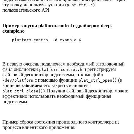
эту точку, используя функции (
)
plat_ctrl_*
пользовательского API.
Пример запуска platform-control с драйвером devp-
example.so
    platform-control -d example &
В первую очередь подключаем необходимый заголовочный
файл библиотеки
и регистрируем
platform-control.h
файловый дескриптор подсистемы, открыв файл
с помощью функции
(в
/dev/platform
plat_ctrl_open()
конце
не забываем
его закрыть используя
). Получив файловый дескриптор, можно
plat_ctrl_close()
эффективно использовать необходимый функционал
подсистемы.
Пример сброса состояния произвольного контроллера из
процесса клиентского приложения: