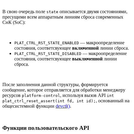
В свою очередь поле
описывается двумя состояниями,
state
пресущими всем аппаратным линиям сброса современных
СнК (SoC):
— макроопределение
PLAT_CTRL_RST_STATE_ENABLED
состояния, соответсвующее
включенной
линии сброса.
— макроопределение
PLAT_CTRL_RST_STATE_DISABLED
состояния, соответсвующее
выключенной
линии
сброса.
После заполнения данной структуры, формируется
сообщение, которое отправляется для обработки менеджеру
ресурсов
, используя вызов API
platform-control
int
, основанный на
plat_ctrl_reset_assert(int fd, int id);
общесистемной функции
devctl()
.
Функции пользовательского API