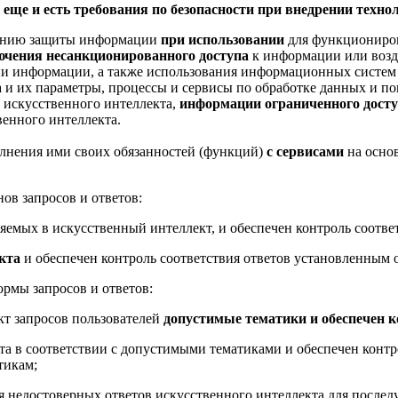
 еще и есть требования по безопасности при внедрении техно
ечению защиты информации
при использовании
для функциониро
ючения несанкционированного доступа
к информации или возд
 информации, а также использования информационных систем не
 и их параметры, процессы и сервисы по обработке данных и п
искусственного интеллекта,
информации ограниченного дост
енного интеллекта.
лнения ими своих обязанностей (функций)
с
сервисами
на осно
ов запросов и ответов:
ляемых в искусственный интеллект, и обеспечен контроль соотв
кта
и обеспечен контроль соответствия ответов установленным
ормы запросов и ответов:
кт запросов пользователей
допустимые тематики и обеспечен 
та в соответствии с допустимыми тематиками и обеспечен контр
тикам;
 недостоверных ответов искусственного интеллекта для послед