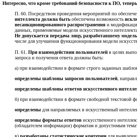
Интересно, что кроме требований безопасности к ПО, теперь
П. 60. Посредством проведения мероприятий по обесп
интеллекта
должна быть
обеспечена возможность
искл
несанкционированного распространения
и модификации
данных, применяемые модели искусственного интеллекта
Не допускается передача лицу, разработавшему модель
числе для улучшения функционирования модели искусств
П. 61.
При взаимодействии пользователей
в целях выпо
запроса и получения ответа должны быть:
а) при взаимодействии в формате строго заданных шаблон
определены шаблоны запросов пользователей
, направ
определены шаблоны ответов искусственного интелле
б) при взаимодействии в формате свободной текстовой ф
определены
для направляемых в искусственный интелле
определены форматы ответов
искусственного интеллек
(обладателем информации) форматам и допустимым тема
в)
разработаны статистические критерии
для выявления