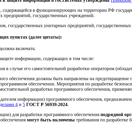
ия к защите информации в гос.системах утверждены
Приказом 
и, содержащейся в функционирующих на территории РФ госуд
ых предприятий, государственных учреждений.
анов, государственных унитарных предприятий, государственных
щих пунктах (далее цитаты):
 должна включать:
 защите информации, содержащих в том числе:
ия в случае его самостоятельной разработки оператором (облад
много обеспечения должны быть направлены на предотвращение п
программном обеспечении. Мероприятия по разработке безопасн
мостоятельной разработки программного обеспечения, применя
дателем информации) программного обеспечения, предназначен
зделами 4
и
5
ГОСТ Р 56939-2024
.
ации) для разработки программного обеспечения
подрядной орг
 обеспечения
могут быть
включены
требования по разработке б