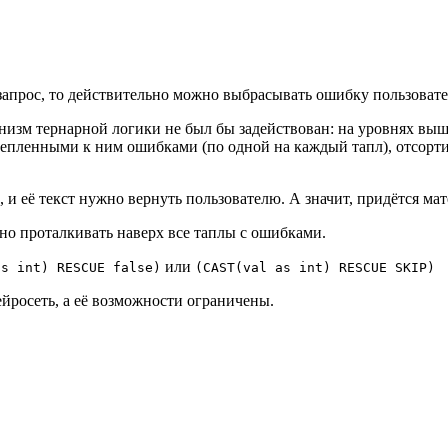
апрос, то действительно можно выбрасывать ошибку пользовател
низм тернарной логики не был бы задействован: на уровнях вы
епленными к ним ошибками (по одной на каждый тапл), отсортир
 и её текст нужно вернуть пользователю. А значит, придётся ма
но проталкивать наверх все таплы с ошибками.
или
as int) RESCUE false)
(CAST(val as int) RESCUE SKIP)
ейросеть, а её возможности ограничены.