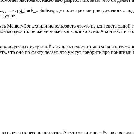
помогает настолько, насколько разработчик знает, что он делает
д - см. pg_track_optimiser, где после трех метрик, сделанных по
т лучше.
нуть MemoryContext или использовать что-то из контекста одной 
ной мощности, он же не может копаться во всем. А контекст его
еют конкретных очертаний - их цель недостаточно ясна и возмож
ь, что оно по-факту делает, что уж тут говорить про понятный п
сывает и ничего не понятно. А тут хоть и многа букав а все-рав