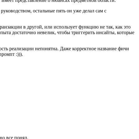
 и имеет представление о нюансах предметной области.
д руководством, остальные пять он уже делал сам с
транзакции в другой, или использует функцию не так, как это
 опыта достаточно невелик, чтобы триггерить инсайты, которые
ность реализации непонятна. Даже корректное название фичи
ромпт :))).
но все понял.