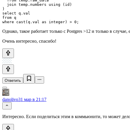
  from temp.raw_data

  join temp.numbers using (id)

)

select q.val

from q

where cast(q.val as integer) > 0;
Однако, такое работает только с Postgres >12 и только в случае
Очень интересно, спасибо!
Ответить
danolivo
31 мар в 21:17
Интересно. Если поделиться этим в коммьюнити, то может дело