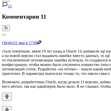
11
Комментарии
11
OlegIct
31 мар в 17:08
стало понятным, зачем 19 лет назад в Oracle 11i добавили sql rep
а на новой версии стал выдавать ошибку вместо данных, то sql 
то отключенной оптимизации ошибка исчезала, то создавался sq
конфигурации, чтобы можно было отключить новшество типа ena
оптимизаций сотни. Разработка «на потоке» - нашли какой-ниб
практично. В параметры выносили только то, что имело смысл в
Возможно, разработчики Oracle, когда делали 11 версию, доба
него advisor, так как адвайзеров было мало. Я не слышал, чтобы