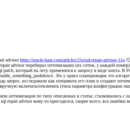
air advisor
https://oracle-base.com/articles/11g/sql-repair-advisor-11g
🙂
repair advisor перебирал оптимизации (их сотни, у каждой номер
l patch, который на лету применялся к запросу в виде хинта. В
ble_something_pushdown . Но у оракл планировщик это алгорити
удь запрос, исследовали как поправить его план и создают опти
ручную включать/отключать (типа параметра конфигурации star_t
вляли оптимизации по типу описанных в статье, сталкивались с
 sql repair advisor кому-то пригодился, скорее всего, все ошибки