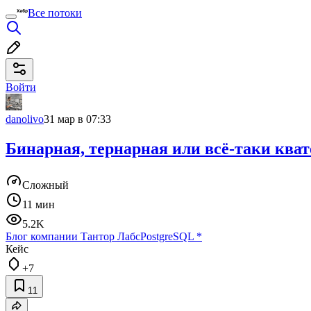
Все потоки
Войти
danolivo
31 мар в 07:33
Бинарная, тернарная или всё-таки кват
Сложный
11 мин
5.2K
Блог компании Тантор Лабс
PostgreSQL
*
Кейс
+7
11