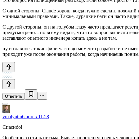
Это вопрос на полноценный разговор. Если совсем просто - то 
С одной стороны, Claude хорош, когда нужно сделать похожий ко
минимальными правками. Также, дурацкие баги он часто види
С другой стороны, он на голубом глазу часто предлагает резет
предусмотрено. - по всему видать, что это вопрос вычислитель
заставляют опытного инженера копать здесь а не там.
ну и главное - такие фичи часто до момента разработки не им
приходит уже после окончания работы, когда начинаешь понимат
Ответить
vmalyutin
6 апр в 11:58
Спасибо!
Особенно за стиль письма. Бывает простецкую вещь человек опи