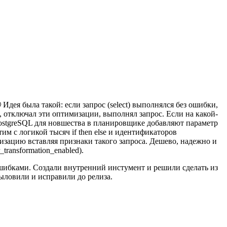
 Идея была такой: если запрос (select) выполнялся без ошибки,
), отключал эти оптимизации, выполнял запрос. Если на какой-
 PostgreSQL для новшества в планировщике добавляют параметр
м с логикой тысяч if then else и идентификаторов
мизацию вставляя признаки такого запроса. Дешево, надежно и
ransformation_enabled).
 ошибками. Создали внутренний инстумент и решили сделать из
 выловили и исправили до релиза.