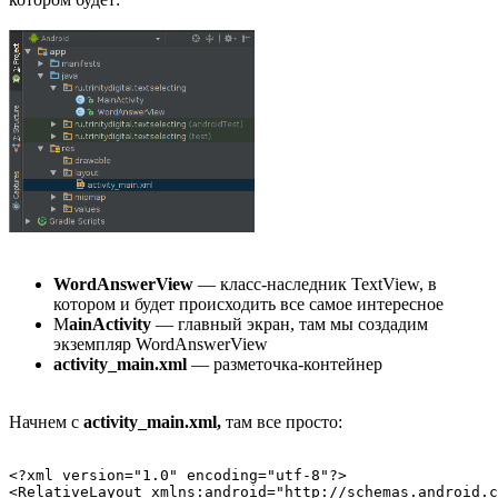
WordAnswerView
— класс-наследник TextView, в
котором и будет происходить все самое интересное
M
ainActivity
— главный экран, там мы создадим
экземпляр WordAnswerView
activity_main.xml
— разметочка-контейнер
Начнем с
activity_main.xml,
там все просто:
<?xml version="1.0" encoding="utf-8"?>

<RelativeLayout xmlns:android="http://schemas.android.c