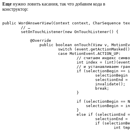
Еще
нужно ловить касания, так что добавим кода в
конструктор:
public WordAnswerView(Context context, CharSequence tex
	// …

	setOnTouchListener(new OnTouchListener() {

	    @Override

		public boolean onTouch(View v, MotionEvent event) {

			switch (event.getActionMasked()) {

			case MotionEvent.ACTION_UP:

				// считаем индекс символа, на который кликнули

				int index = (int)(event.getX() / baseWidth);

				// и устанавливаем границы выделения согласно описанным выше правилам

				if (selectionBegin == index && selectionEnd == NO_SELECTION) {

					selectionBegin = NO_SELECTION;

					selectionEnd = NO_SELECTION;

					invalidate();

					break;

				}

				if (selectionBegin == NO_SELECTION) {

				    selectionBegin = index;

				}

				else if (selectionEnd == NO_SELECTION) {

					selectionEnd = index;

					if (selectionBegin > selectionEnd) {

						int tmp = selectionBegin;
