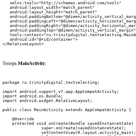
   xmlns:tools="http://schemas.android.com/tools"

   android:layout_width="match_parent"

   android:layout_height="match_parent"

   android:paddingBottom="@dimen/activity_vertical_marg
   android:paddingLeft="@dimen/activity_horizontal_marg
   android:paddingRight="@dimen/activity_horizontal_mar
   android:paddingTop="@dimen/activity_vertical_margin"

   tools:context="ru.trinitydigital.textselecting.MainA
   android:id="@+id/container">

</RelativeLayout>
Теперь
MainActivity
:
package ru.trinitydigital.textselecting;

import android.support.v7.app.AppCompatActivity;

import android.os.Bundle;

import android.widget.RelativeLayout;

public class MainActivity extends AppCompatActivity {

    @Override 

    protected void onCreate(Bundle savedInstanceState) 
		super.onCreate(savedInstanceState);

		setContentView(R.layout.activity_main);
