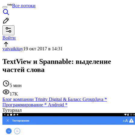
Все потоки
Войти
vaivaikitay
19 окт 2017 в 14:31
TextView и Spannable: выделение
частей слова
5 мин
17K
Блог компании Trinity Digital & Баласс Group
Java
*
Программирование
*
Android
*
Туториал