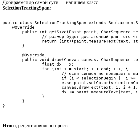
Добираемся до самой сути — напишем класс
SelectionTractingSpan
:
public class SelectionTrackingSpan extends ReplacementS
    @Override

	public int getSize(Paint paint, CharSequence text, int start, int end, Paint.FontMetricsInt fm) {

		// размер будет достаточный для того чтобы нарисовать буквы + расстояния между ними

		return (int)(paint.measureText(text, start, end) + tracking * (end - start));

	}

	@Override

	public void draw(Canvas canvas, CharSequence text, int start, int end, float x, int top, int y, int bottom, Paint paint) {

		float dx = x;

		for (int i = start; i < end; i++) {

			// если символ не попадает в выделенную часть, будем рисовать его просто черным

			if (i < selectionBegin || i >= (selectionEnd != NO_SELECTION ? selectionEnd + 1 : selectionBegin + 1)) paint.setColor(Color.BLACK);

			else paint.setColor(selectionColor);

			canvas.drawText(text, i, i + 1, dx, y, paint);

			dx += paint.measureText(text, i, i + 1) + tracking;

		}

	}

}
Итого
, рецепт довольно прост: