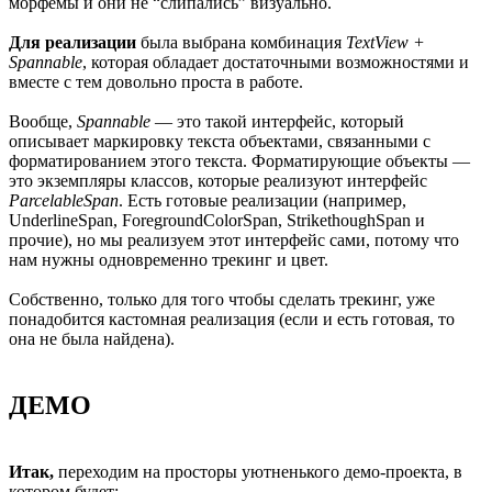
морфемы и они не “слипались” визуально.
Для реализации
была выбрана комбинация
TextView +
Spannable
, которая обладает достаточными возможностями и
вместе с тем довольно проста в работе.
Вообще,
Spannable
— это такой интерфейс, который
описывает маркировку текста объектами, связанными с
форматированием этого текста. Форматирующие объекты —
это экземпляры классов, которые реализуют интерфейс
ParcelableSpan
. Есть готовые реализации (например,
UnderlineSpan, ForegroundColorSpan, StrikethoughSpan и
прочие), но мы реализуем этот интерфейс сами, потому что
нам нужны одновременно трекинг и цвет.
Собственно, только для того чтобы сделать трекинг, уже
понадобится кастомная реализация (если и есть готовая, то
она не была найдена).
ДЕМО
Итак,
переходим на просторы уютненького демо-проекта, в
котором будет: