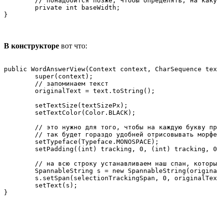
	// понадобится позже, чтобы определять, на какую букву был клик

	private int baseWidth;

}
В конструкторе
вот что:
public WordAnswerView(Context context, CharSequence tex
	super(context);

	// запоминаем текст

	originalText = text.toString();

	setTextSize(textSizePx);

	setTextColor(Color.BLACK);

	// это нужно для того, чтобы на каждую букву приходилась одинаковая ширина,

	// так будет гораздо удобней отрисовывать морфемы

	setTypeface(Typeface.MONOSPACE);

	setPadding((int) tracking, 0, (int) tracking, 0);

	// на всю строку устанавливаем наш спан, который будет отвечать за форматирование

	SpannableString s = new SpannableString(originalText);

	s.setSpan(selectionTrackingSpan, 0, originalText.length(), Spanned.SPAN_EXCLUSIVE_EXCLUSIVE);

	setText(s);
