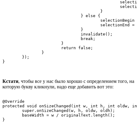
						selectionBegin = selectionEnd;

						selectionEnd = tmp;

					}

				} else {

					selectionBegin = index;

					selectionEnd = NO_SELECTION;

				}

				invalidate();

				break;

			}

			return false;

		}

	});

}
Кстати
, чтобы все у нас было хорошо с определением того, на
которую букву кликнули, надо еще добавить вот это:
@Override

protected void onSizeChanged(int w, int h, int oldw, in
	super.onSizeChanged(w, h, oldw, oldh);

	baseWidth = w / originalText.length();

}