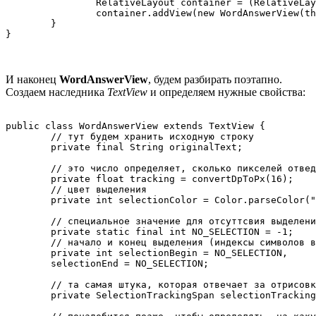
		RelativeLayout container = (RelativeLayout) findViewById(R.id.container);

		container.addView(new WordAnswerView(this, "hello", convertDpToPx(30)));

	}

}
И наконец
WordAnswerView
, будем разбирать поэтапно.
Создаем наследника
TextView
и определяем нужные свойства:
public class WordAnswerView extends TextView {

	// тут будем хранить исходную строку

	private final String originalText;

	// это число определяет, сколько пикселей отведено на трекинг (расстояние между буквами)

	private float tracking = convertDpToPx(16);

	// цвет выделения

	private int selectionColor = Color.parseColor("#5591F6");

	// специальное значение для отсуттсвия выделения

	private static final int NO_SELECTION = -1;

	// начало и конец выделения (индексы символов в строке)

	private int selectionBegin = NO_SELECTION,

	selectionEnd = NO_SELECTION;

	// та самая штука, которая отвечает за отрисовку трекинга и выделения

	private SelectionTrackingSpan selectionTrackingSpan = new SelectionTrackingSpan();
