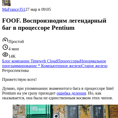
MaFrance351
27 мар в 09:05
FOOF. Воспроизводим легендарный
баг в процессоре Pentium
Простой
4 мин
14K
Блог компании Timeweb Cloud
Процессоры
Ненормальное
программирование
*
Компьютерное железо
Старое железо
Ретроспектива
Приветствую всех!
Думаю, при упоминании знаменитого бага в процессоре Intel
Pentium на ум сразу приходит
ошибка деления
. Но, как
оказывается, она была не единственным косяком этих чипов.