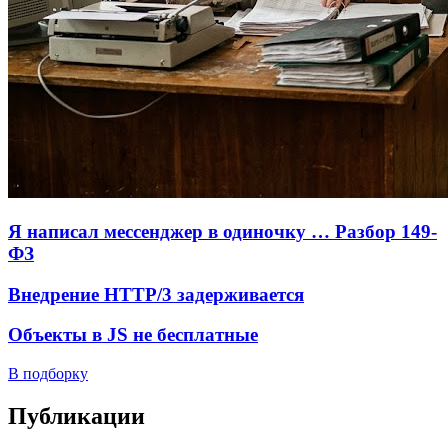
Я написал мессенджер в одиночку … Разбор 149-
ФЗ
Внедрение HTTP/3 задерживается
Объекты в JS не бесплатные
В подборку
Публикации