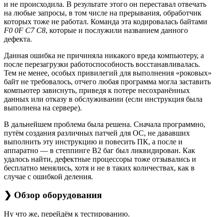
и не происходила. В результате этого он переставал отвечать
на любые запросы, в том числе на прерывания, обработчик
которых тоже не работал. Команда эта кодировалась байтами
F0 0F C7 C8
, которые и послужили названием данного
дефекта.
Данная ошибка не причиняла никакого вреда компьютеру, а
после перезагрузки работоспособность восстанавливалась.
Тем не менее, особых привилегий для выполнения «роковых»
байт не требовалось, отчего любая программа могла заставить
компьютер зависнуть, приведя к потере несохранённых
данных или отказу в обслуживании (если инструкция была
выполнена на сервере).
В дальнейшем проблема была решена. Сначала программно,
путём создания различных патчей для ОС, не дававших
выполнить эту инструкцию и повесить ПК, а после и
аппаратно — в степпинге B2 баг был ликвидирован. Как
удалось найти, дефектные процессоры тоже отзывались и
бесплатно менялись, хотя и не в таких количествах, как в
случае с ошибкой деления.
❯ Обзор оборудования
Ну что же, перейдём к тестированию.