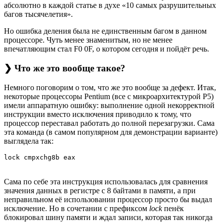
абсолютно в каждой статье в духе «10 самых разрушительных
багов тысячелетия».
Но ошибка деления была не единственным багом в данном
процессоре. Чуть менее знаменитым, но не менее
впечатляющим стал F0 0F, о котором сегодня и пойдёт речь.
❯ Что же это вообще такое?
Немного поговорим о том, что же это вообще за дефект. Итак,
некоторые процессоры Pentium (все с микроархитектурой P5)
имели аппаратную ошибку: выполнение одной некорректной
инструкции вместо исключения приводило к тому, что
процессор переставал работать до полной перезагрузки. Сама
эта команда (в самом популярном для демонстрации варианте)
выглядела так:
Сама по себе эта инструкция использовалась для сравнения
значения данных в регистре с 8 байтами в памяти, а при
неправильном её использовании процессор просто бы выдал
исключение. Но в сочетании с префиксом
lock
пенёк
блокировал шину памяти и ждал записи, которая так никогда