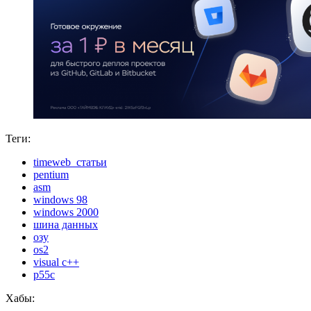
Теги:
timeweb_статьи
pentium
asm
windows 98
windows 2000
шина данных
озу
os2
visual c++
p55c
Хабы: