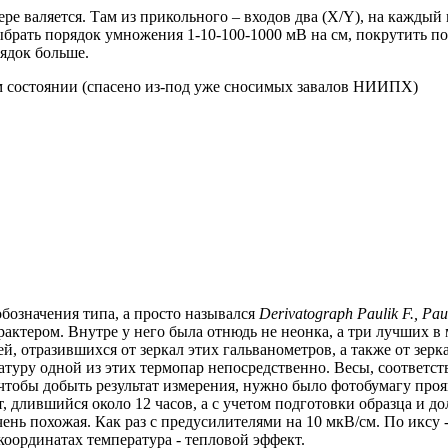
ре валяется. Там из прикольного – входов два (X/Y), на каждый 
ыбрать порядок умножения 1-10-100-1000 мВ на см, покрутить п
рядок больше.
м состоянии (спасено из-под уже сносимых завалов НИИПХ)
обозначения типа, а просто назывался
Derivatograph Paulik F., Paul
рактером. Внутре у него была отнюдь не неонка, а три лучших 
ей, отразившихся от зеркал этих гальванометров, а также от зер
туру одной из этих термопар непосредственно. Весы, соответстве
 чтобы добыть результат измерения, нужно было фотобумагу проя
т, длившийся около 12 часов, а с учетом подготовки образца и д
очень похожая. Как раз с предусилителями на 10 мкВ/см. По иксу 
оординатах температура - тепловой эффект.