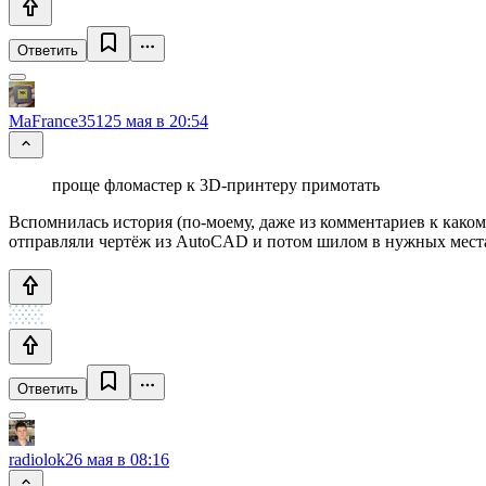
Ответить
MaFrance351
25 мая в 20:54
проще фломастер к 3D-принтеру примотать
Вспомнилась история (по-моему, даже из комментариев к какому
отправляли чертёж из AutoCAD и потом шилом в нужных местах
Ответить
radiolok
26 мая в 08:16