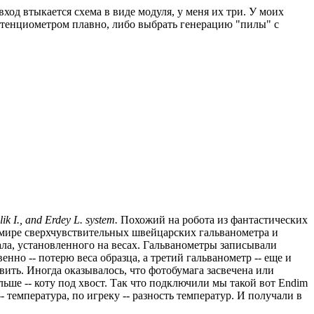
вход втыкается схема в виде модуля, у меня их три. У моих
отенциометром плавно, либо выбрать генерацию "пилы" с
ik I., and Erdey L. system.
Похожий на робота из фантастических
в мире сверхчувствительных швейцарских гальванометра и
кала, установленного на весах. Гальванометры записывали
нно -- потерю веса образца, а третий гальванометр -- еще и
вить. Иногда оказывалось, что фотобумага засвечена или
ольше -- коту под хвост. Так что подключили мы такой вот Endim
-- температура, по игреку -- разность температур. И получали в