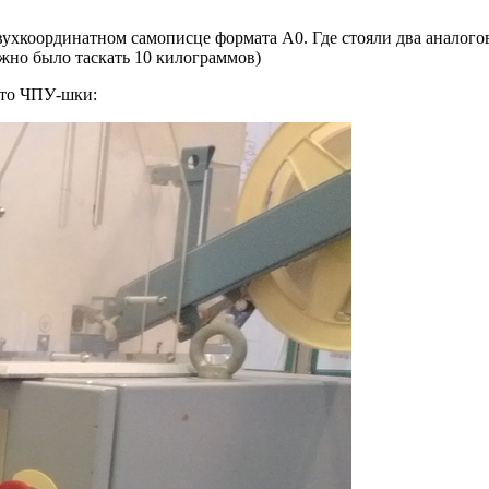
ухкоординатном самописце формата А0. Где стояли два аналого
жно было таскать 10 килограммов)
ото ЧПУ-шки: