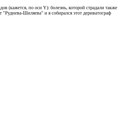
дов (кажется, по оси Y): болезнь, которой страдали также
т "Руднева-Шиляева" и я собирался этот дериватограф