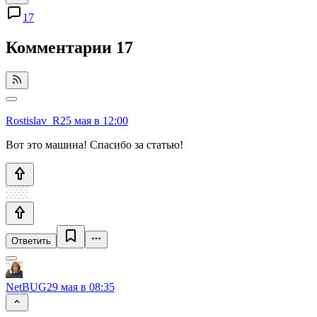
17
Комментарии
17
Rostislav_R
25 мая в 12:00
Вот это машина! Спасибо за статью!
Ответить
NetBUG
29 мая в 08:35