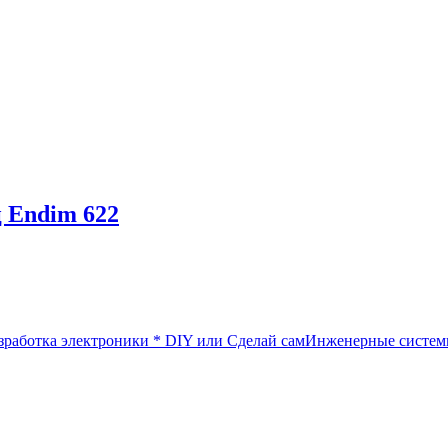
 Endim 622
зработка электроники
*
DIY или Сделай сам
Инженерные систе