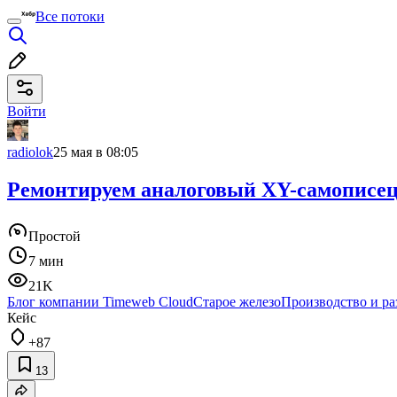
Все потоки
Войти
radiolok
25 мая в 08:05
Ремонтируем аналоговый XY-самописец
Простой
7 мин
21K
Блог компании Timeweb Cloud
Старое железо
Производство и ра
Кейс
+87
13