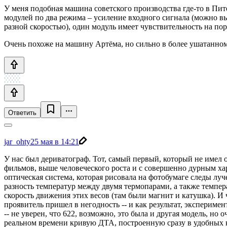
У меня подобная машина советского производства где-то в Пите
модулей по два режима – усиление входного сигнала (можно в
разной скоростью), один модуль имеет чувствительность на по
Очень похоже на машину Артёма, но сильно в более ушатанно
Ответить
jar_ohty
25 мая в 14:21
У нас был дериватограф. Тот, самый первый, который не имел 
фильмов, выше человеческого роста и с совершенно дурным ха
оптическая система, которая рисовала на фотобумаге следы луч
разность температур между двумя термопарами, а также темпера
скорость движения этих весов (там были магнит и катушка). И
проявитель пришел в негодность -- и как результат, эксперимен
-- не уверен, что 622, возможно, это была и другая модель, но 
реальном времени кривую ДТА, построенную сразу в удобных к