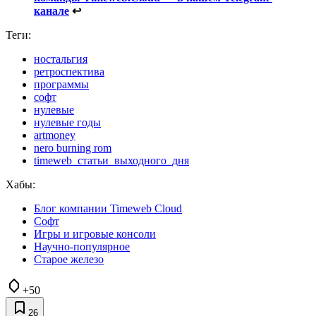
канале
↩
Теги:
ностальгия
ретроспектива
программы
софт
нулевые
нулевые годы
artmoney
nero burning rom
timeweb_статьи_выходного_дня
Хабы:
Блог компании Timeweb Cloud
Софт
Игры и игровые консоли
Научно-популярное
Старое железо
+50
26