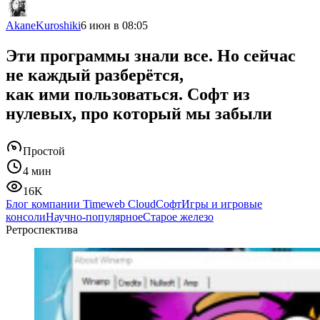
AkaneKuroshiki
6 июн в 08:05
Эти программы знали все. Но сейчас
не каждый разберётся,
как ими пользоваться. Софт из
нулевых, про который мы забыли
Простой
4 мин
16K
Блог компании Timeweb Cloud
Софт
Игры и игровые
консоли
Научно-популярное
Старое железо
Ретроспектива