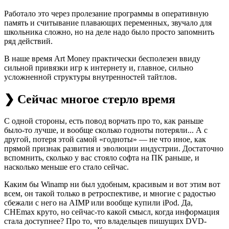
Работало это через пролезание программы в оперативную
память и считывание плавающих переменных, звучало для
школьника сложно, но на деле надо было просто запомнить
ряд действий.
В наше время Art Money практически бесполезен ввиду
сильной привязки игр к интернету и, главное, сильно
усложненной структуры внутренностей тайтлов.
❯ Сейчас многое стерло время
С одной стороны, есть повод ворчать про то, как раньше
было-то лучше, и вообще сколько годноты потеряли... А с
другой, потеря этой самой «годноты» — не что иное, как
прямой признак развития и эволюции индустрии. Достаточно
вспомнить, сколько у вас стояло софта на ПК раньше, и
насколько меньше его стало сейчас.
Каким бы Winamp ни был удобным, красивым и вот этим вот
всем, он такой только в ретроспективе, и многие с радостью
сбежали с него на AIMP или вообще купили iPod. Да,
CHEmax круто, но сейчас-то какой смысл, когда информация
стала доступнее? Про то, что владельцев пишущих DVD-