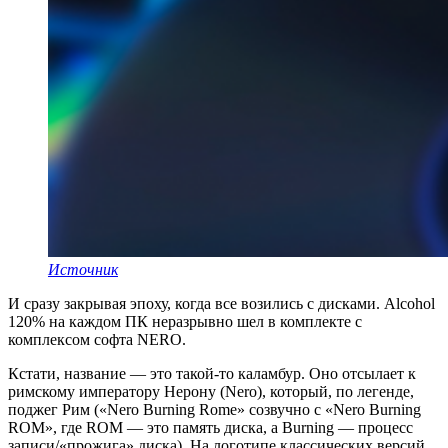
Источник
И сразу закрывая эпоху, когда все возились с дисками. Alcohol
120% на каждом ПК неразрывно шел в комплекте с
комплексом софта NERO.
Кстати, название — это такой-то каламбур. Оно отсылает к
римскому императору Нерону (Nero), который, по легенде,
поджег Рим («Nero Burning Rome» созвучно с «Nero Burning
ROM», где ROM — это память диска, а Burning — процесс
записи/«прожига» диска). На логотипе классических версий