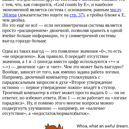
с тем, что, как говорится, «God counts by E», и наиболее
экономичной является система с основанием, равным
числу
Эйлера
(доказательство ищите на
стр. 37
), а тройка ближе к Е,
чем двойка.
Но это ещё не всё — если несимметричная система является
просто «расширением» двоичной, позволяя хранить в одной
ячейке больше информации, то у симметричной системы
выгод гораздо больше.
Одна из таких выгод — это появление значения «0», то есть
«не определено». Как правило, 0 передаёт отсутствие
значения, а 1 и -1 (иногда вместо цифр используются «+» и
«-») — двоичное «да» и «нет». Чем это может быть выгодно?
Вообще, зависит от того, как именно задана работа логики.
Например, двоичный компьютер столкнувшись с
парадоксальным запросом в духе «Второе утверждение
истинно — первое утверждение ложно» впадёт в ступор.
Троичный компьютер в ответ может просто выдать 0 — он не
ответит, но избежит ответа. Или 1 — если работает на «логике
парадокса». Ну, и помимо этого многие вопросы можно
подвергнуть улучшению — например, не «наличие/
отсутствие», а «недостаток/норма/избыток».