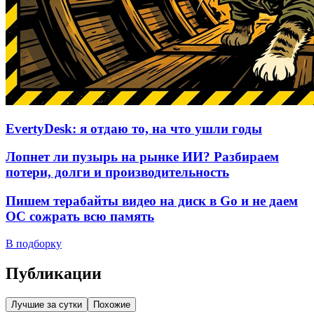
EvertyDesk: я отдаю то, на что ушли годы
Лопнет ли пузырь на рынке ИИ? Разбираем
потери, долги и производительность
Пишем терабайты видео на диск в Go и не даем
ОС сожрать всю память
В подборку
Публикации
Лучшие за сутки
Похожие