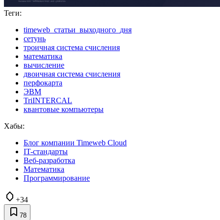
Теги:
timeweb_статьи_выходного_дня
сетунь
троичная система счисления
математика
вычисление
двоичная система счисления
перфокарта
ЭВМ
TriINTERCAL
квантовые компьютеры
Хабы:
Блог компании Timeweb Cloud
IT-стандарты
Веб-разработка
Математика
Программирование
+34
78