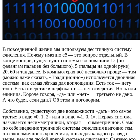
В повседневной жизни мы используем десятичную систему
счисления. Почему именно её — это вопрос отдельный. В
конце концов, существуют системы с основанием 12 (по
фалангам пальцев без большого), 5 (пальцы на одной руке),
20, 60 и так далее. В компьютерах всё несколько проще — там
(можно даже сказать, «Традиционно») используется двоичная
система, как самая лёгкая для воплощения. Есть ток — нету
тока. Есть отверстие в перфокарте — нет отверстия. Ноль или
единица. Короче говоря, «да» или «нет» — третьего не дано.
А что будет, если дать? Об этом и поговорим.
Собственно, существуют две возможности «дать» это самое
третье: в виде «0, 1, 2» или в виде «-1, 0, 1». Первая система
называется несимметричной, вторая — симметричной. Само
по себе введение троичной системы счисления выгодно тем,
что экономичность хранения данных для каждого разряда
выше, чем для любой другой системы счисления. Связано это