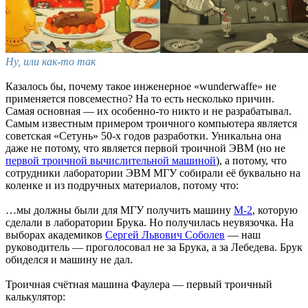
Ну, или как-то так
Казалось бы, почему такое инженерное «wunderwaffe» не
применяется повсеместно? На то есть несколько причин.
Самая основная — их особенно-то никто и не разрабатывал.
Самым известным примером троичного компьютера является
советская «Сетунь» 50-х годов разработки. Уникальна она
даже не потому, что является первой троичной ЭВМ (но не
первой троичной вычислительной машиной
), а потому, что
сотрудники лаборатории ЭВМ МГУ собирали её буквально на
коленке и из подручных материалов, потому что:
…мы должны были для МГУ получить машину
М-2
, которую
сделали в лаборатории Брука. Но получилась неувязочка. На
выборах академиков
Сергей Львович Соболев
— наш
руководитель — проголосовал не за Брука, а за Лебедева. Брук
обиделся и машину не дал.
Троичная счётная машина Фаулера — первый троичный
калькулятор: