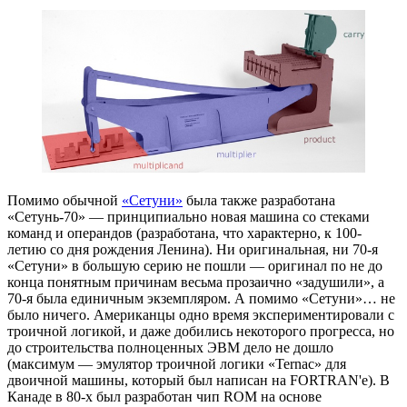
Помимо обычной
«Сетуни»
была также разработана
«Сетунь-70» — принципиально новая машина со стеками
команд и операндов (разработана, что характерно, к 100-
летию со дня рождения Ленина). Ни оригинальная, ни 70-я
«Сетуни» в большую серию не пошли — оригинал по не до
конца понятным причинам весьма прозаично «задушили», а
70-я была единичным экземпляром. А помимо «Сетуни»… не
было ничего. Американцы одно время экспериментировали с
троичной логикой, и даже добились некоторого прогресса, но
до строительства полноценных ЭВМ дело не дошло
(максимум — эмулятор троичной логики «Ternac» для
двоичной машины, который был написан на FORTRAN'е). В
Канаде в 80-х был разработан чип ROM на основе