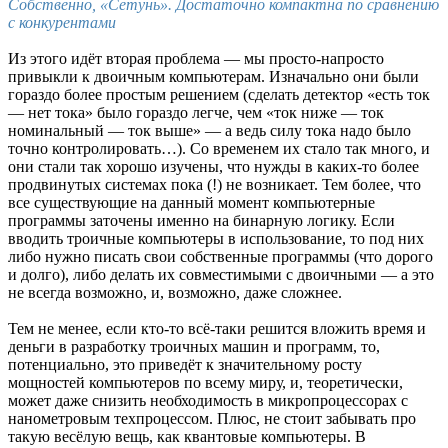
Собственно, «Сетунь». Достаточно компактна по сравнению
с конкурентами
Из этого идёт вторая проблема — мы просто-напросто
привыкли к двоичным компьютерам. Изначально они были
гораздо более простым решением (сделать детектор «есть ток
— нет тока» было гораздо легче, чем «ток ниже — ток
номинальный — ток выше» — а ведь силу тока надо было
точно контролировать…). Со временем их стало так много, и
они стали так хорошо изучены, что нужды в каких-то более
продвинутых системах пока (!) не возникает. Тем более, что
все существующие на данный момент компьютерные
программы заточены именно на бинарную логику. Если
вводить троичные компьютеры в использование, то под них
либо нужно писать свои собственные программы (что дорого
и долго), либо делать их совместимыми с двоичными — а это
не всегда возможно, и, возможно, даже сложнее.
Тем не менее, если кто-то всё-таки решится вложить время и
деньги в разработку троичных машин и программ, то,
потенциально, это приведёт к значительному росту
мощностей компьютеров по всему миру, и, теоретически,
может даже снизить необходимость в микропроцессорах с
нанометровым техпроцессом. Плюс, не стоит забывать про
такую весёлую вещь, как квантовые компьютеры. В