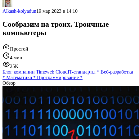
Alkash-kolyadun
19 мар 2023 в 14:10
Сообразим на троих. Троичные
компьютеры
Простой
4 мин
25K
Блог компании Timeweb Cloud
IT-стандарты
*
Веб-разработка
*
Математика
*
Программирование
*
Обзор