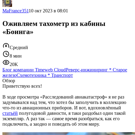
MaFrance351
10 окт 2023 в 08:01
Оживляем тахометр из кабины
«Боинга»
Средний
8 мин
20K
Блог компании Timeweb Cloud
Реверс-инжиниринг
*
Старое
железо
Схемотехника
*
Транспорт
Обзор
Приветствую всех!
В ходе просмотра «Расследований авиакатастроф» я не раз
задумывался над тем, что хотел бы заполучить в коллекцию
что-то из авиационных приборов. И вот, вдохновлённый
статьёй
полугодовой давности, я таки раздобыл один такой
экземпляр. А раз так — самое время разобраться, как его
подключить, а заодно и поведать об этом миру.