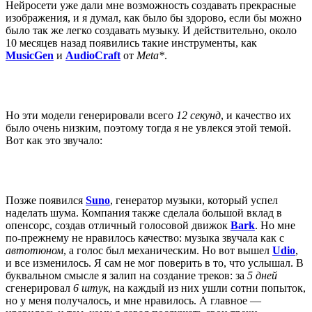
Нейросети уже дали мне возможность создавать прекрасные
изображения, и я думал, как было бы здорово, если бы можно
было так же легко создавать музыку. И действительно, около
10 месяцев назад появились такие инструменты, как
MusicGen
и
AudioCraft
от
Meta*
.
Но эти модели генерировали всего
12 секунд
, и качество их
было очень низким, поэтому тогда я не увлекся этой темой.
Вот как это звучало:
Позже появился
Suno
, генератор музыки, который успел
наделать шума. Компания также сделала большой вклад в
опенсорс, создав отличный голосовой движок
Bark
. Но мне
по-прежнему не нравилось качество: музыка звучала как с
автотюном
, а голос был механическим. Но вот вышел
Udio
,
и все изменилось. Я сам не мог поверить в то, что услышал. В
буквальном смысле я залип на создание треков: за
5 дней
сгенерировал
6 штук
, на каждый из них ушли сотни попыток,
но у меня получалось, и мне нравилось. А главное —