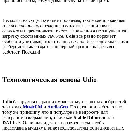
нравилось и тем, кому я давал послушать свои треки.
Несмотря на существующие проблемы, такие как плавающая
консистентность трека
, невозможность скопировать
сегмент
и переиспользовать его, а также пока не запущенную
загрузку собственных
сэмплов
,
Udio
все равно поражает,
особенно учитывая, что это лишь начало. И сегодня мы с вами
разберемся, как создать ваш первый трек и как здесь все
работает. Поехали!
Технологическая основа Udio
Udio
базируется на ранних моделях музыкальных нейросетей,
таких как
MusicLM
и
AudioGen
. По сути, они работают по
тому же принципу, что и популярные нейросети для
генерации изображений, такие как
Stable Diffusion
или
DALL-E
. Основная идея заключается в том, чтобы
представить музыку в виде последовательности дискретных