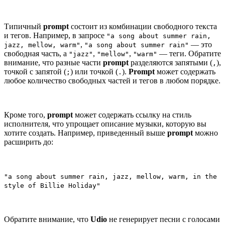
Типичный
prompt
состоит из комбинации свободного текста
и тегов. Например, в запросе
"a song about summer rain,
,
— это
jazz, mellow, warm"
"a song about summer rain"
свободная часть, а
,
,
— теги. Обратите
"jazz"
"mellow"
"warm"
внимание, что разные части
prompt
разделяются запятыми (
),
,
точкой с запятой (
) или точкой (
).
Prompt
может содержать
;
.
любое количество свободных частей и тегов в любом порядке.
Кроме того,
prompt
может содержать ссылку на стиль
исполнителя, что упрощает описание музыки, которую вы
хотите создать. Например, приведенный выше
prompt
можно
расширить до:
"a song about summer rain, jazz, mellow, warm, in the
style of Billie Holiday"
Обратите внимание, что
Udio
не генерирует песни с голосами