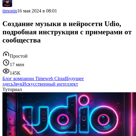
timonin
16 мая 2024 в 08:01
Создание музыки в нейросети Udio,
подробная инструкция с примерами от
сообщества
Простой
17 мин
145K
Блог компании Timeweb Cloud
Будущее
здесь
Звук
Искусственный интеллект
Туториал