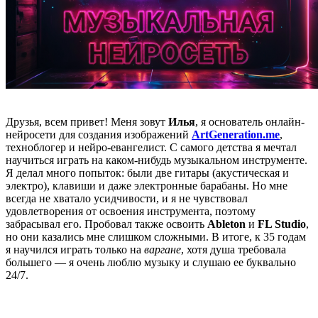
Друзья, всем привет! Меня зовут
Илья
, я основатель онлайн-
нейросети для создания изображений
ArtGeneration.me
,
техноблогер и нейро-евангелист. С самого детства я мечтал
научиться играть на каком-нибудь музыкальном инструменте.
Я делал много попыток: были две гитары (акустическая и
электро), клавиши и даже электронные барабаны. Но мне
всегда не хватало усидчивости, и я не чувствовал
удовлетворения от освоения инструмента, поэтому
забрасывал его. Пробовал также освоить
Ableton
и
FL Studio
,
но они казались мне слишком сложными. В итоге, к 35 годам
я научился играть только на
варгане
, хотя душа требовала
большего — я очень люблю музыку и слушаю ее буквально
24/7.