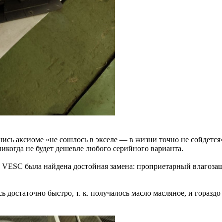
ись аксиоме «не сошлось в экселе — в жизни точно не сойдется
икогда не будет дешевле любого серийного варианта.
е VESC была найдена достойная замена: проприетарный влагоза
ь достаточно быстро, т. к. получалось масло масляное, и гораз