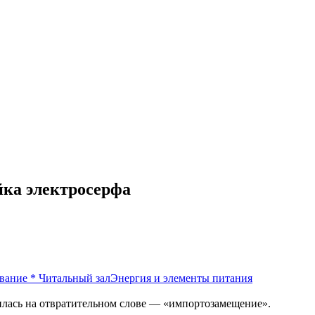
йка электросерфа
вание
*
Читальный зал
Энергия и элементы питания
илась на отвратительном слове — «импортозамещение».