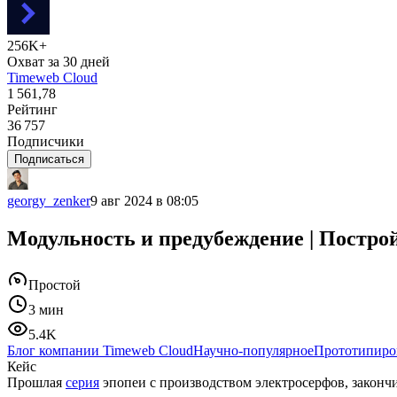
256K+
Охват за 30 дней
Timeweb Cloud
1 561,78
Рейтинг
36 757
Подписчики
Подписаться
georgy_zenker
9 авг 2024 в 08:05
Модульность и предубеждение | Постро
Простой
3 мин
5.4K
Блог компании Timeweb Cloud
Научно-популярное
Прототипиро
Кейс
Прошлая
серия
эпопеи с производством электросерфов, законч