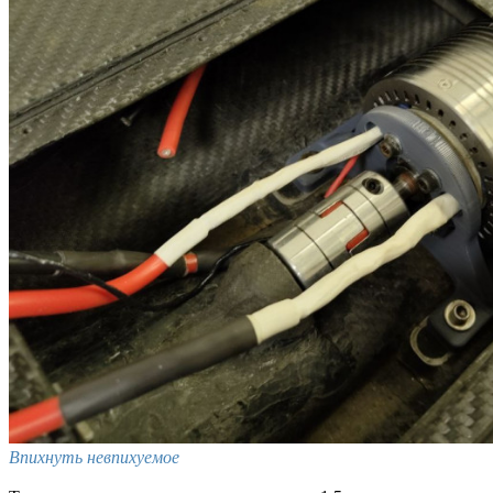
Впихнуть невпихуемое