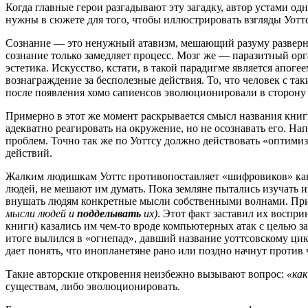
Когда главные герои разгадывают эту загадку, автор устами о
нужны в сюжете для того, чтобы иллюстрировать взгляды Уоттс
Сознание — это ненужный атавизм, мешающий разуму развернут
сознание только замедляет процесс. Мозг же — паразитный орг
эстетика. Искусство, кстати, в такой парадигме является апо
вознаграждение за бесполезные действия. То, что человек с т
после появления хомо сапиенсов эволюционировали в сторону 
Примерно в этот же момент раскрывается смысл названия книги
адекватно реагировать на окружение, но не осознавать его. Нап
проблем. Точно так же по Уоттсу должно действовать «оптими
действий.
Жалким людишкам Уоттс противопоставляет «шифровиков» как во
людей, не мешают им думать. Пока земляне пытались изучать и
внушать людям конкретные мысли собственными волнами. При
мысли людей и
подделывать
их)
. Этот факт заставил их воспр
книги) казались им чем-то вроде компьютерных атак с целью 
итоге вылился в «огнепад», давший название уоттсовскому цик
дает понять, что инопланетяне рано или поздно начнут против 
Такие авторские откровения неизбежно вызывают вопрос:
«ка
существам, либо эволюционировать.