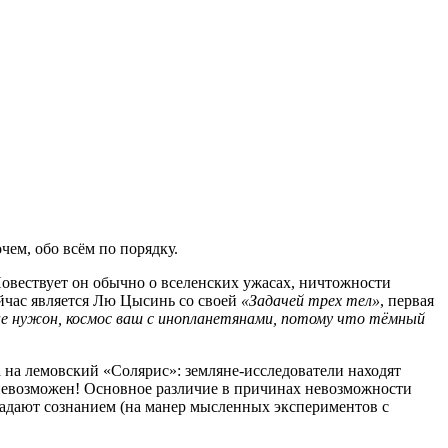
очем, обо всём по порядку.
овествует он обычно о вселенских ужасах, ничтожности
йчас является Лю Цысинь со своей
«Задачей трех тел»
, первая
 не нужон, космос ваш с инопланетянами, потому что тёмный
а на лемовский «Солярис»: земляне-исследователи находят
о невозможен! Основное различие в причинах невозможности
бладают сознанием (на манер мысленных экспериментов с