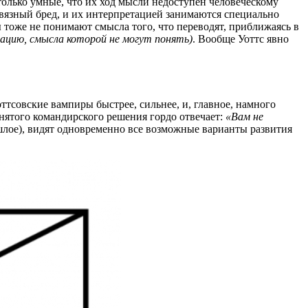
олько умные, что их ход мысли недоступен человеческому
связный бред, и их интерпретацией занимаются специально
 тоже не понимают смысла того, что переводят, приближаясь в
ацию, смысла которой не могут понять)
. Вообще Уоттс явно
тсовские вампиры быстрее, сильнее, и, главное, намного
нятого командирского решения гордо отвечает:
«Вам не
лое), видят одновременно все возможные варианты развития