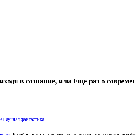
иходя в сознание, или Еще раз о соврем
е
Научная фантастика
еред»
. В ней я, помимо прочего, сокрушался, что в наше время 