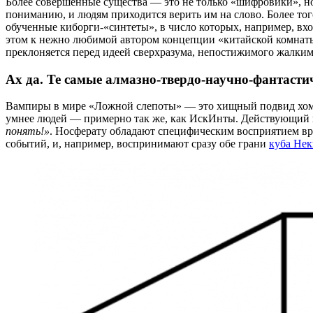
Более совершенные существа — это не только «шифровики», но
пониманию, и людям приходится верить им на слово. Более то
обученные киборги-«синтеты», в число которых, например, вхо
этом к нежно любимой автором концепции «китайской комна
преклоняется перед идеей сверхразума, непостижимого жалким
Ах да. Те самые алмазно-твердо-научно-фантасти
Вампиры в мире «Ложной слепоты» — это хищный подвид хомо с
умнее людей — примерно так же, как ИскИнты. Действующий в
понять!»
. Носферату обладают специфическим восприятием в
событий, и, например, воспринимают сразу обе грани
куба Нек