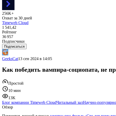
256K+
Охват за 30 дней
Timeweb Cloud
1 541,42
Рейтинг
36 957
Подписчики
Подписаться
GeeksCat
13 сен 2024 в 14:05
Как победить вампира-социопата, не пр
Простой
10 мин
13K
Блог компании Timeweb Cloud
Читальный зал
Научно-популярно
Обзор
Помнится, весной я писал
заметку про фильм «Сто лет тому вп