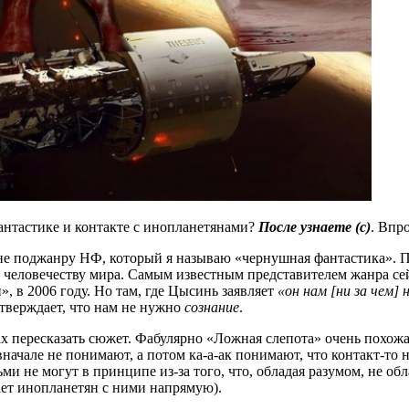
фантастике и контакте с инопланетянами?
После узнаете (с)
. Впр
не поджанру НФ, который я называю «чернушная фантастика». П
 человечеству мира. Самым известным представителем жанра се
, в 2006 году. Но там, где Цысинь заявляет
«он нам [ни за чем]
утверждает, что нам не нужно
сознание
.
вах пересказать сюжет. Фабулярно «Ложная слепота» очень похож
вначале не понимают, а потом ка-а-ак понимают, что контакт-т
и не могут в принципе из-за того, что, обладая разумом, не о
ает инопланетян с ними напрямую).