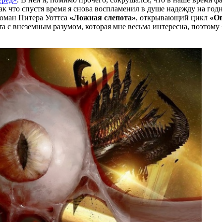
 что спустя время я снова воспламенил в душе надежду на годн
роман Питера Уоттса
«Ложная слепота»
, открывающий цикл
«О
та с внеземным разумом, которая мне весьма интересна, поэтому 