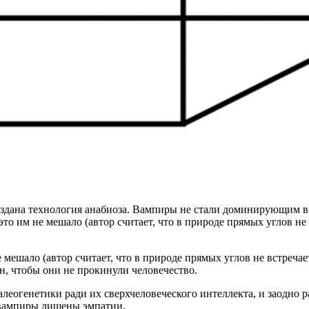
оздана технология анабиоза. Вампиры не стали доминирующим ви
о им не мешало (автор считает, что в природе прямых углов не 
 мешало (автор считает, что в природе прямых углов не встречае
, чтобы они не прокинули человечество.
алеогенетики ради их сверхчеловеческого интеллекта, и заодно
е вампиры лишены эмпатии.