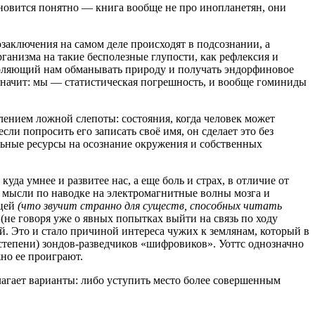
ановится понятно — книга вообще не про инопланетян, они
заключения на самом деле происходят в подсознании, а
ганизма на такие бесполезные глупости, как рефлексия и
озволяющий нам обманывать природу и получать эндорфиновое
 значит: мы — статистическая погрешность, и вообще гоминиды
лением ложной слепоты: состояния, когда человек может
сли попросить его записать своё имя, он сделает это без
льные ресурсы на осознание окружения и собственных
а умнее и развитее нас, а еще боль и страх, в отличие от
ь мысли по наводке на электромагнитные волны мозга и
ицей
(что звучит странно для существ, способных читать
(не говоря уже о явных попытках выйти на связь по ходу
. Это и стало причиной интереса чужих к землянам, который в
степени) зондов-разведчиков «шифровиков». Уоттс однозначно
жно ее проиграют.
длагает варианты: либо уступить место более совершенным