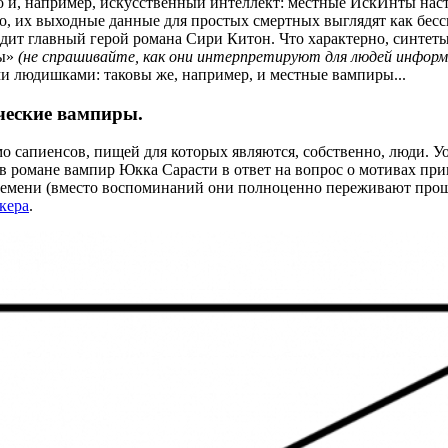
 и, например, искусственный интеллект: местные ИскИнты наст
го, их выходные данные для простых смертных выглядят как бес
дит главный герой романа Сири Китон. Что характерно, синтеты
ты»
(не спрашивайте, как они интерпретируют для людей информ
и людишками: таковы же, например, и местные вампиры...
ческие вампиры.
апиенсов, пищей для которых являются, собственно, люди. Уот
 романе вампир Юкка Сарасти в ответ на вопрос о мотивах при
ремени (вместо воспоминаний они полноценно переживают прош
кера
.