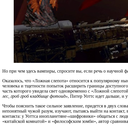
Но при чем здесь вампиры, спросите вы, если речь о научной 
Оказалось, что «Ложная слепота» относится к популярному ны
человека и тщетности попыток расширить границы доступного
часть которого увидела свет одновременно с «Ложной слепотой»
лес, гроб гроб кладбище фотоид»
, Питер Уоттс идет дальше, и 
Чтобы пояснить такое сильное заявление, придется в двух сло
непонятный чужой разум, изучают, пытаясь выйти на контакт, 
контакта: у Уоттса инопланетяне-
«
шифровики» общаться с людьм
«китайской комнатой» и «философским зомби», автор сравнив