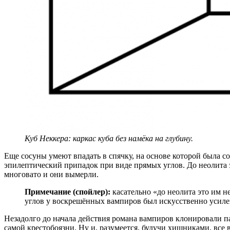
Куб Неккера: каркас куба без намёка на глубину.
Еще сосуны умеют впадать в спячку, на основе которой была с
эпилептический припадок при виде прямых углов. До неолита эт
многовато и они вымерли.
Примечание (спойлер):
касательно «до неолита это им не
углов у воскрешённых вампиров был искусственно усилен
Незадолго до начала действия романа вампиров клонировали п
самой крестобоязни. Ну и, разумеется, будучи хищниками, вс