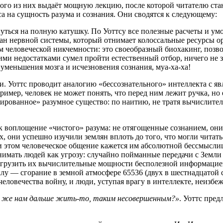
дного из них выдаёт мощную лекцию, после которой читателю ст
а на сущность разума и сознания. Они сводятся к следующему:
ься на полную катушку. По Уоттсу все полезные расчеты и умо
ан нервной системы, который отнимает колоссальные ресурсы ор
геем человеческой никчемности: это своеобразный биохакинг, п
акими недостатками сумел пройти естественный отбор, ничего не
уменьшения мозга и исчезновения сознания, муа-ха-ха!
. Уоттс проводит аналогию «бессознательного» интеллекта с яв
ример, человек не может понять, что перед ним лежит ручка, но е
зированное» разумное существо: по наитию, не тратя вычислите
площение «чистого» разума: не отягощенные сознанием, они куд
х, они успешно изучили землян вплоть до того, что могли читат
 этом человеческое общение кажется им абсолютной бессмысл
инимать людей как угрозу: случайно пойманные передачи с Земли 
загрузить их вычислительные мощности бесполезной информацией
лу — сгорание в земной атмосфере 65536 (двух в шестнадцатой 
человечества войну, и люди, уступая врагу в интеллекте, неизбе
к же нам дальше жить-то, таким несовершенным?»
. Уоттс пре