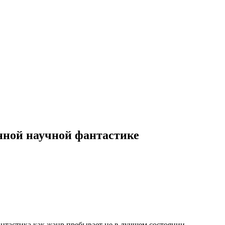
енной научной фантастике
фантастика как жанр пребывает не в лучшем состоянии.