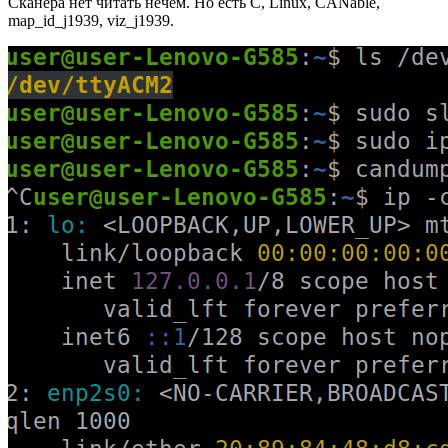
Сканера нет читать нечем. Но есть C, Linux, CANable,
map_id_j1939, viz_j1939.