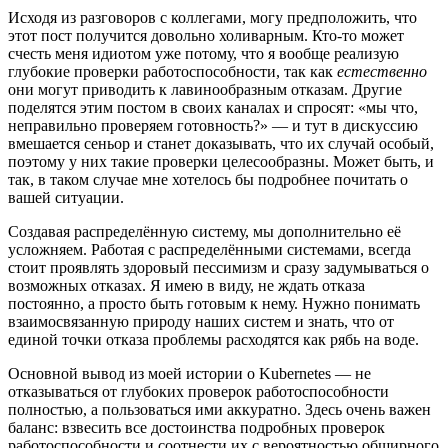
Исходя из разговоров с коллегами, могу предположить, что
этот пост получится довольно холиварным. Кто-то может
счесть меня идиотом уже потому, что я вообще реализую
глубокие проверки работоспособности, так как
естественно
они могут приводить к лавинообразным отказам. Другие
поделятся этим постом в своих каналах и спросят: «мы что,
неправильно проверяем готовность?» — и тут в дискуссию
вмешается сеньор и станет доказывать, что их случай особый,
поэтому у них такие проверки целесообразны. Может быть, и
так, в таком случае мне хотелось бы подробнее почитать о
вашей ситуации.
Создавая распределённую систему, мы дополнительно её
усложняем. Работая с распределёнными системами, всегда
стоит проявлять здоровый пессимизм и сразу задумываться о
возможных отказах. Я имею в виду, не ждать отказа
постоянно, а просто быть готовым к нему. Нужно понимать
взаимосвязанную природу наших систем и знать, что от
единой точки отказа проблемы расходятся как рябь на воде.
Основной вывод из моей истории о Kubernetes — не
отказываться от глубоких проверок работоспособности
полностью, а пользоваться ими аккуратно. Здесь очень важен
баланс: взвесить все достоинства подробных проверок
работоспособности и соотнести их с вероятностью обширного