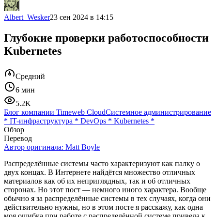
Albert_Wesker
23 сен 2024 в 14:15
Глубокие проверки работоспособности
Kubernetes
Средний
6 мин
5.2K
Блог компании Timeweb Cloud
Системное администрирование
*
IT-инфраструктура
*
DevOps
*
Kubernetes
*
Обзор
Перевод
Автор оригинала:
Matt Boyle
Распределённые системы часто характеризуют как палку о
двух концах. В Интернете найдётся множество отличных
материалов как об их неприглядных, так и об отличных
сторонах. Но этот пост — немного иного характера. Вообще
обычно я за распределённые системы в тех случаях, когда они
действительно нужны, но в этом посте я расскажу, как одна
моя ошибка при работе с распределённой системе привела к