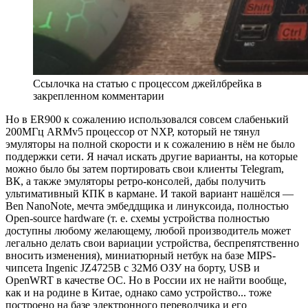
Ссылочка на статью с процессом джейлбрейка в
закрепленном комментарии
Но в ER900 к сожалению использовался совсем слабенький
200МГц ARMv5 процессор от NXP, который не тянул
эмуляторы на полной скорости и к сожалению в нём не было
поддержки сети. Я начал искать другие варианты, на которые
можно было бы затем портировать свои клиенты Telegram,
ВК, а также эмуляторы ретро-консолей, дабы получить
ультимативный КПК в кармане. И такой вариант нашёлся —
Ben NanoNote, мечта эмбеддщика и линуксоида, полностью
Open-source hardware (т. е. схемы устройства полностью
доступны любому желающему, любой производитель может
легально делать свои вариации устройства, беспрепятственно
вносить изменения), миниатюрный нетбук на базе MIPS-
чипсета Ingenic JZ4725B с 32Мб ОЗУ на борту, USB и
OpenWRT в качестве ОС. Но в России их не найти вообще,
как и на родине в Китае, однако само устройство... тоже
построено на базе электронного переводчика и его