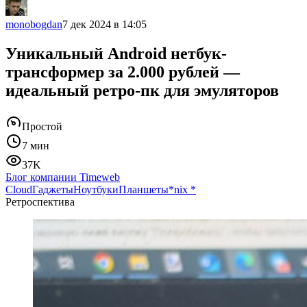
monobogdan
7 дек 2024 в 14:05
Уникальный Android нетбук-
трансформер за 2.000 рублей —
идеальный ретро-пк для эмуляторов
Простой
7 мин
37K
Блог компании Timeweb
Cloud
Гаджеты
Ноутбуки
Планшеты
*nix
*
Ретроспектива