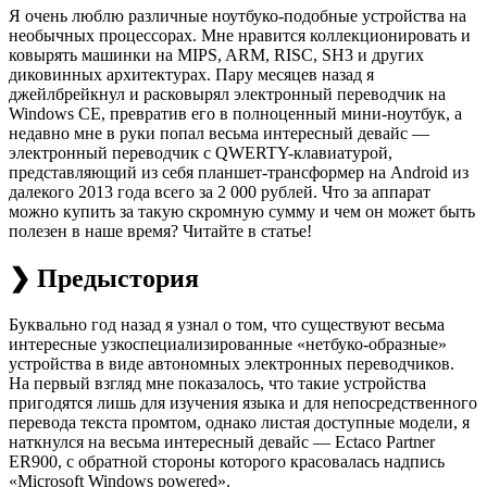
Я очень люблю различные ноутбуко-подобные устройства на
необычных процессорах. Мне нравится коллекционировать и
ковырять машинки на MIPS, ARM, RISC, SH3 и других
диковинных архитектурах. Пару месяцев назад я
джейлбрейкнул и расковырял электронный переводчик на
Windows CE, превратив его в полноценный мини-ноутбук, а
недавно мне в руки попал весьма интересный девайс —
электронный переводчик с QWERTY-клавиатурой,
представляющий из себя планшет-трансформер на Android из
далекого 2013 года всего за 2 000 рублей. Что за аппарат
можно купить за такую скромную сумму и чем он может быть
полезен в наше время? Читайте в статье!
❯ Предыстория
Буквально год назад я узнал о том, что существуют весьма
интересные узкоспециализированные ‭«нетбуко-образные‭»
устройства в виде автономных электронных переводчиков.
На первый взгляд мне показалось, что такие устройства
пригодятся лишь для изучения языка и для непосредственного
перевода текста промтом, однако листая доступные модели, я
наткнулся на весьма интересный девайс — Ectaco Partner
ER900, с обратной стороны которого красовалась надпись
‭«Microsoft Windows powered‭».