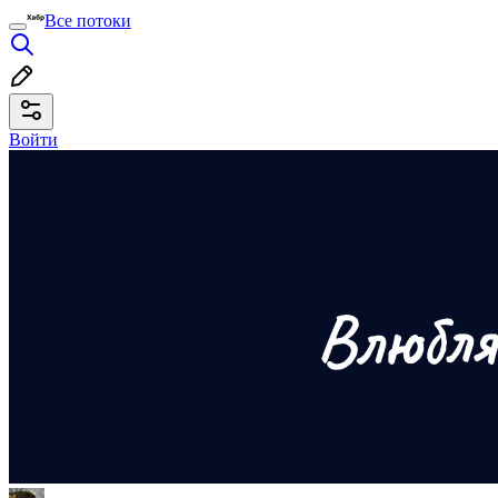
Все потоки
Войти