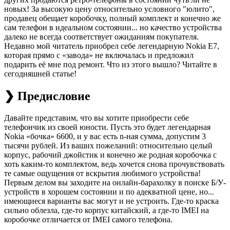
новых! За высокую цену относительно условного "юлито",
продавец обещает коробочку, полный комплект и конечно же
сам телефон в идеальном состоянии... но качество устройства
далеко не всегда соответствует ожиданиям покупателя.
Недавно мой читатель приобрел себе легендарную Nokia E7,
которая прямо с «завода»‬ не включалась и предложил
подарить её мне под ремонт. Что из этого вышло? Читайте в
сегодняшней статье!
❯ Предисловие
Давайте представим, что вы хотите приобрести себе
телефончик из своей юности. Пусть это будет легендарная
Nokia «бочка»‬ 6600, и у вас есть n-ная сумма, допустим 3
тысячи рублей. Из ваших пожеланий: относительно целый
корпус, рабочий джойстик и конечно же родная коробочка с
хоть каким-то комплектом, ведь хочется снова прочувствовать
те самые ощущения от вскрытия любимого устройства!
Первым делом вы заходите на онлайн-барахолку в поиске Б/У-
устройств в хорошем состоянии и по адекватной цене, но...
имеющиеся варианты вас могут и не устроить. Где-то краска
сильно облезла, где-то корпус китайский, а где-то IMEI на
коробочке отличается от IMEI самого телефона.