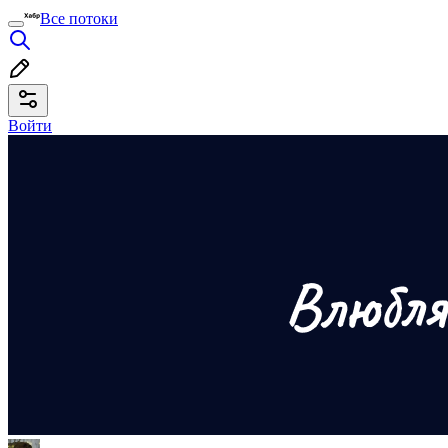
Все потоки
Войти