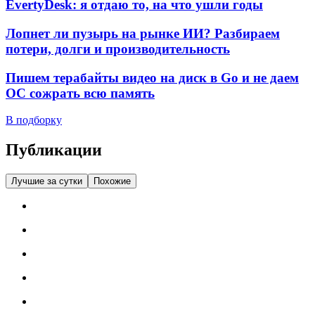
EvertyDesk: я отдаю то, на что ушли годы
Лопнет ли пузырь на рынке ИИ? Разбираем
потери, долги и производительность
Пишем терабайты видео на диск в Go и не даем
ОС сожрать всю память
В подборку
Публикации
Лучшие за сутки
Похожие