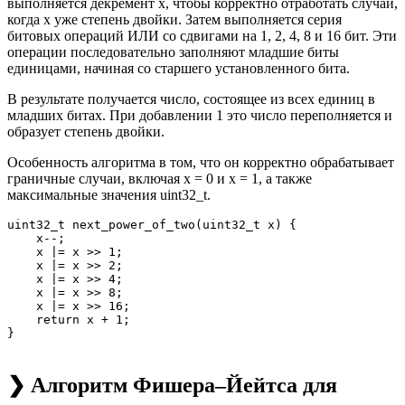
выполняется декремент x, чтобы корректно отработать случай,
когда x уже степень двойки. Затем выполняется серия
битовых операций ИЛИ со сдвигами на 1, 2, 4, 8 и 16 бит. Эти
операции последовательно заполняют младшие биты
единицами, начиная со старшего установленного бита.
В результате получается число, состоящее из всех единиц в
младших битах. При добавлении 1 это число переполняется и
образует степень двойки.
Особенность алгоритма в том, что он корректно обрабатывает
граничные случаи, включая x = 0 и x = 1, а также
максимальные значения uint32_t.
uint32_t next_power_of_two(uint32_t x) {

    x--;

    x |= x >> 1;

    x |= x >> 2;

    x |= x >> 4;

    x |= x >> 8;

    x |= x >> 16;

    return x + 1;

❯ Алгоритм Фишера–Йейтса для