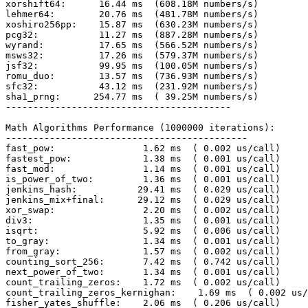
xorshift64:      16.44 ms  (608.18M numbers/s)

lehmer64:        20.76 ms  (481.78M numbers/s)

xoshiro256pp:    15.87 ms  (630.23M numbers/s)

pcg32:           11.27 ms  (887.28M numbers/s)

wyrand:          17.65 ms  (566.52M numbers/s)

msws32:          17.26 ms  (579.37M numbers/s)

jsf32:           99.95 ms  (100.05M numbers/s)

romu_duo:        13.57 ms  (736.93M numbers/s)

sfc32:           43.12 ms  (231.92M numbers/s)

sha1_prng:      254.77 ms  ( 39.25M numbers/s)

-----------------------------------------

Math Algorithms Performance (1000000 iterations):

--------------------------------------------

fast_pow:                1.62 ms  ( 0.002 us/call)

fastest_pow:             1.38 ms  ( 0.001 us/call)

fast_mod:                1.14 ms  ( 0.001 us/call)

is_power_of_two:         1.36 ms  ( 0.001 us/call)

jenkins_hash:           29.41 ms  ( 0.029 us/call)

jenkins_mix+final:      29.12 ms  ( 0.029 us/call)

xor_swap:                2.20 ms  ( 0.002 us/call)

div3:                    1.35 ms  ( 0.001 us/call)

isqrt:                   5.92 ms  ( 0.006 us/call)

to_gray:                 1.34 ms  ( 0.001 us/call)

from_gray:               1.57 ms  ( 0.002 us/call)

counting_sort_256:       7.42 ms  ( 0.742 us/call)

next_power_of_two:       1.34 ms  ( 0.001 us/call)

count_trailing_zeros:    1.72 ms  ( 0.002 us/call)

count_trailing_zeros_kernighan:    1.69 ms  ( 0.002 us/
fisher_yates_shuffle:    2.06 ms  ( 0.206 us/call)
