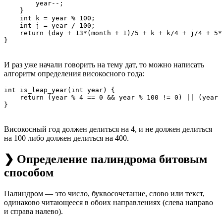
        year--;

    }

    int k = year % 100;

    int j = year / 100;

    return (day + 13*(month + 1)/5 + k + k/4 + j/4 + 5*
И раз уже начали говорить на тему дат, то можно написать
алгоритм определения високосного года:
int is_leap_year(int year) {

    return (year % 4 == 0 && year % 100 != 0) || (year 
Високосный год должен делиться на 4, и не должен делиться
на 100 либо должен делиться на 400.
❯ Определение палиндрома битовым
способом
Палиндром — это число, буквосочетание, слово или текст,
одинаково читающееся в обоих направлениях (слева направо
и справа налево).