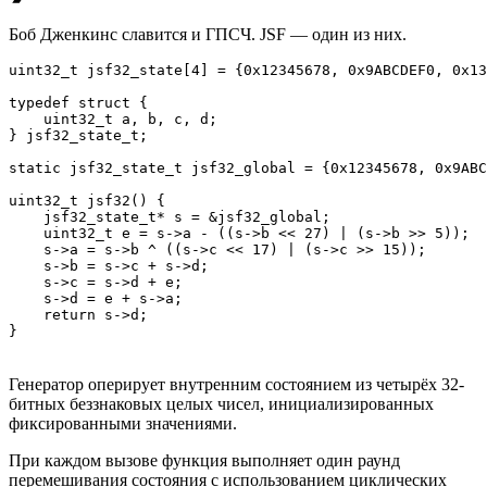
Боб Дженкинс славится и ГПСЧ. JSF — один из них.
uint32_t jsf32_state[4] = {0x12345678, 0x9ABCDEF0, 0x13
typedef struct {

    uint32_t a, b, c, d;

} jsf32_state_t;

static jsf32_state_t jsf32_global = {0x12345678, 0x9ABC
uint32_t jsf32() {

    jsf32_state_t* s = &jsf32_global;

    uint32_t e = s->a - ((s->b << 27) | (s->b >> 5));

    s->a = s->b ^ ((s->c << 17) | (s->c >> 15));

    s->b = s->c + s->d;

    s->c = s->d + e;

    s->d = e + s->a;

    return s->d;

Генератор оперирует внутренним состоянием из четырёх 32-
битных беззнаковых целых чисел, инициализированных
фиксированными значениями.
При каждом вызове функция выполняет один раунд
перемешивания состояния с использованием циклических