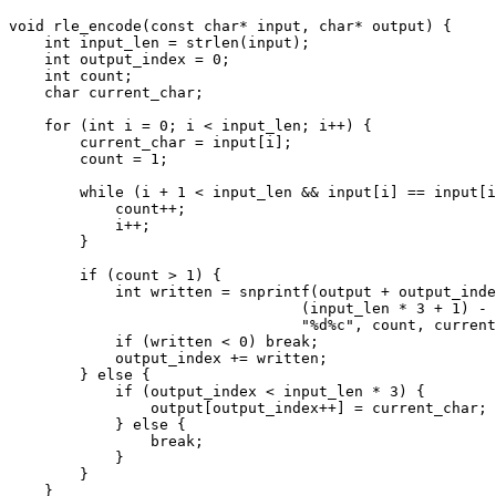
void rle_encode(const char* input, char* output) {

    int input_len = strlen(input);

    int output_index = 0;

    int count;

    char current_char;

    for (int i = 0; i < input_len; i++) {

        current_char = input[i];

        count = 1;

        while (i + 1 < input_len && input[i] == input[i
            count++;

            i++;

        }

        if (count > 1) {

            int written = snprintf(output + output_inde
                                 (input_len * 3 + 1) - 
                                 "%d%c", count, current
            if (written < 0) break;

            output_index += written;

        } else {

            if (output_index < input_len * 3) {

                output[output_index++] = current_char;

            } else {

                break;

            }

        }

    }
