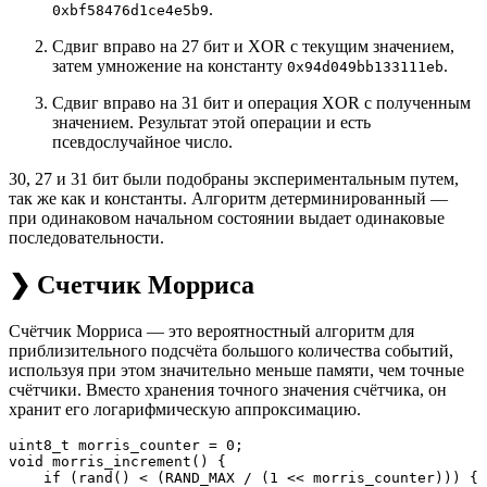
.
0xbf58476d1ce4e5b9
Сдвиг вправо на 27 бит и XOR с текущим значением,
затем умножение на константу
.
0x94d049bb133111eb
Сдвиг вправо на 31 бит и операция XOR с полученным
значением. Результат этой операции и есть
псевдослучайное число.
30, 27 и 31 бит были подобраны экспериментальным путем,
так же как и константы. Алгоритм детерминированный —
при одинаковом начальном состоянии выдает одинаковые
последовательности.
❯ Счетчик Морриса
Счётчик Морриса — это вероятностный алгоритм для
приблизительного подсчёта большого количества событий,
используя при этом значительно меньше памяти, чем точные
счётчики. Вместо хранения точного значения счётчика, он
хранит его логарифмическую аппроксимацию.
uint8_t morris_counter = 0;

void morris_increment() {

    if (rand() < (RAND_MAX / (1 << morris_counter))) {
