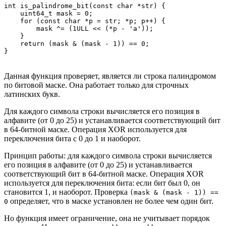
int is_palindrome_bit(const char *str) {

    uint64_t mask = 0;

    for (const char *p = str; *p; p++) {

        mask ^= (1ULL << (*p - 'a'));

    }

    return (mask & (mask - 1)) == 0;

Данная функция проверяет, является ли строка палиндромом
по битовой маске. Она работает только для строчных
латинских букв.
Для каждого символа строки вычисляется его позиция в
алфавите (от 0 до 25) и устанавливается соответствующий бит
в 64-битной маске. Операция XOR используется для
переключения бита с 0 до 1 и наоборот.
Принцип работы: для каждого символа строки вычисляется
его позиция в алфавите (от 0 до 25) и устанавливается
соответствующий бит в 64-битной маске. Операция XOR
используется для переключения бита: если бит был 0, он
становится 1, и наоборот. Проверка
(mask & (mask - 1)) ==
определяет, что в маске установлен не более чем один бит.
0
Но функция имеет ограничение, она не учитывает порядок