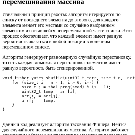
перемешивания массива
Изначальный принцип работы: алгоритм итерируется по
списку от последнего элемента до второго, для каждого
элемента меняет его местами со случайно выбранным
элементом из оставшейся неперемешанной части списка. Этот
процесс обеспечивает, что каждый элемент имеет равную
вероятность оказаться в любой позиции в конечном
перемешанном списке.
Алгоритм генерирует равномерную случайную перестановку,
то есть каждая возможная перестановка элементов имеет
равную вероятность быть сгенерированной.
void fisher_yates_shuffle(uint32_t *arr, size_t n, uint
    for (size_t i = n - 1; i > 0; i--) {

        size_t j = sha1_prng(seed) % (i + 1);

        uint32_t temp = arr[i];

        arr[i] = arr[j];

        arr[j] = temp;

    }

Данный код реализует алгоритм тасования Фишера–Йейтса
для случайного перемешивания массива. Алгоритм работает