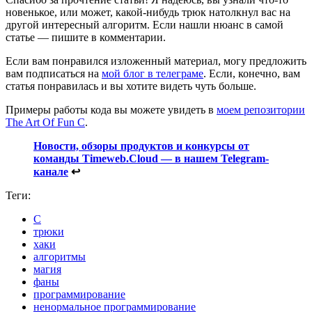
новенькое, или может, какой‑нибудь трюк натолкнул вас на
другой интересный алгоритм. Если нашли нюанс в самой
статье — пишите в комментарии.
Если вам понравился изложенный материал, могу предложить
вам подписаться на
мой блог в телеграме
. Если, конечно, вам
статья понравилась и вы хотите видеть чуть больше.
Примеры работы кода вы можете увидеть в
моем репозитории
The Art Of Fun C
.
Новости, обзоры продуктов и конкурсы от
команды Timeweb.Cloud — в нашем Telegram-
канале
↩
Теги:
C
трюки
хаки
алгоритмы
магия
фаны
программирование
ненормальное программирование