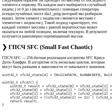
следующим образом: он проходит по массиву от последнего
элемента к первому. На каждом шаге выбирается случайный
индекс j от 0 до i (включительно) с помощью генератора
псевдослучайных чисел sha1_prng (который мы разбирали
выше). Затем элемент с индексом i меняется местами с
элементом с индексом j. Такой подход гарантирует, что
каждый элемент массива с равной вероятностью может
оказаться на любой позиции, включая текущую. В результате
получается равномерно перемешанный массив.
❯ ГПСЧ SFC (Small Fast Chaotic)
ГПСЧ SFC — 256-битная реализация алгоритма SFC Криса
Доти-Хамфри. В алгоритме есть несколько циклов, которые
могут быть разными в зависимости от начального значения.
uint32_t sfc32_state[4] = {0x12345678, 0x9ABCDEF0, 0x13
uint32_t sfc32() {

    uint32_t result = sfc32_state[0] + sfc32_state[1] +
    sfc32_state[0] = sfc32_state[1] ^ (sfc32_state[1] >
    sfc32_state[1] = sfc32_state[2] + (sfc32_state[2] <
    sfc32_state[2] = ((sfc32_state[2] << 21) | (sfc32_s
    return result;
