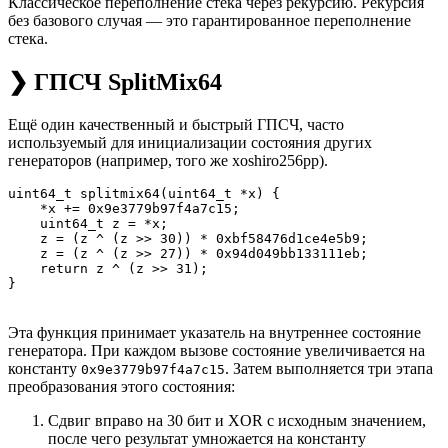
Классическое переполнение стека через рекурсию. Рекурсия
без базового случая — это гарантированное переполнение
стека.
❯ ГПСЧ SplitMix64
Ещё один качественный и быстрый ГПСЧ, часто
используемый для инициализации состояния других
генераторов (например, того же xoshiro256pp).
uint64_t splitmix64(uint64_t *x) {

    *x += 0x9e3779b97f4a7c15;

    uint64_t z = *x;

    z = (z ^ (z >> 30)) * 0xbf58476d1ce4e5b9;

    z = (z ^ (z >> 27)) * 0x94d049bb133111eb;

    return z ^ (z >> 31);

Эта функция принимает указатель на внутреннее состояние
генератора. При каждом вызове состояние увеличивается на
константу
. Затем выполняется три этапа
0x9e3779b97f4a7c15
преобразования этого состояния:
Сдвиг вправо на 30 бит и XOR с исходным значением,
после чего результат умножается на константу