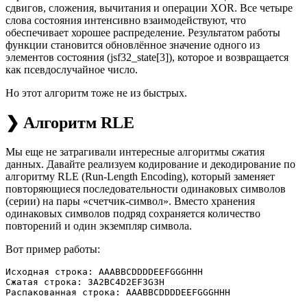
сдвигов, сложения, вычитания и операции XOR. Все четыре
слова состояния интенсивно взаимодействуют, что
обеспечивает хорошее распределение. Результатом работы
функции становится обновлённое значение одного из
элементов состояния (jsf32_state[3]), которое и возвращается
как псевдослучайное число.
Но этот алгоритм тоже не из быстрых.
❯ Алгоритм RLE
Мы еще не затрагивали интересные алгоритмы сжатия
данных. Давайте реализуем кодирование и декодирование по
алгоритму RLE (Run-Length Encoding), который заменяет
повторяющиеся последовательности одинаковых символов
(серии) на пары «счетчик-символ». Вместо хранения
одинаковых символов подряд сохраняется количество
повторений и один экземпляр символа.
Вот пример работы:
Исходная строка: AAABBCDDDDEEFGGGHHH

Сжатая строка: 3A2BC4D2EF3G3H
