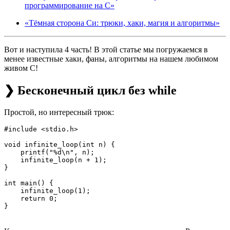
программирование на C»
«Тёмная сторона Си: трюки, хаки, магия и алгоритмы»
Вот и наступила 4 часть! В этой статье мы погружаемся в
менее известные хаки, фаны, алгоритмы на нашем любимом
живом C!
❯ Бесконечный цикл без while
Простой, но интересный трюк:
#include <stdio.h>

void infinite_loop(int n) {

    printf("%d\n", n);

    infinite_loop(n + 1);

}

int main() {

    infinite_loop(1);

    return 0;
