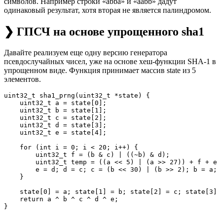
символов. Например строки «abba» и «aabb» дадут
одинаковый результат, хотя вторая не является палиндромом.
❯ ГПСЧ на основе упрощенного sha1
Давайте реализуем еще одну версию генератора
псевдослучайных чисел, уже на основе хеш-функции SHA-1 в
упрощенном виде. Функция принимает массив state из 5
элементов.
uint32_t sha1_prng(uint32_t *state) {

    uint32_t a = state[0];

    uint32_t b = state[1];

    uint32_t c = state[2];

    uint32_t d = state[3];

    uint32_t e = state[4];

    for (int i = 0; i < 20; i++) {

        uint32_t f = (b & c) | ((~b) & d);

        uint32_t temp = ((a << 5) | (a >> 27)) + f + e 
        e = d; d = c; c = (b << 30) | (b >> 2); b = a; 
    }

    state[0] = a; state[1] = b; state[2] = c; state[3] 
    return a ^ b ^ c ^ d ^ e;
