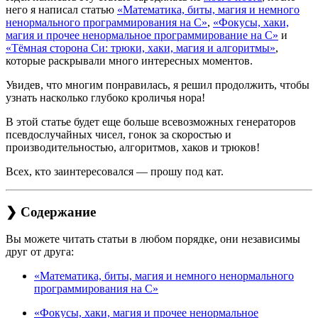
него я написал статью
«Математика, биты, магия и немного
ненормального программирования на C»
,
«Фокусы, хаки,
магия и прочее ненормальное программирование на C»
и
«Тёмная сторона Си: трюки, хаки, магия и алгоритмы»
,
которые раскрывали много интересных моментов.
Увидев, что многим понравилась, я решил продолжить, чтобы
узнать насколько глубоко кроличья нора!
В этой статье будет еще больше всевозможных генераторов
псевдослучайных чисел, гонок за скоростью и
производительностью, алгоритмов, хаков и трюков!
Всех, кто заинтересовался — прошу под кат.
❯ Содержание
Вы можете читать статьи в любом порядке, они независимы
друг от друга:
«Математика, биты, магия и немного ненормального
программирования на C»
«Фокусы, хаки, магия и прочее ненормальное