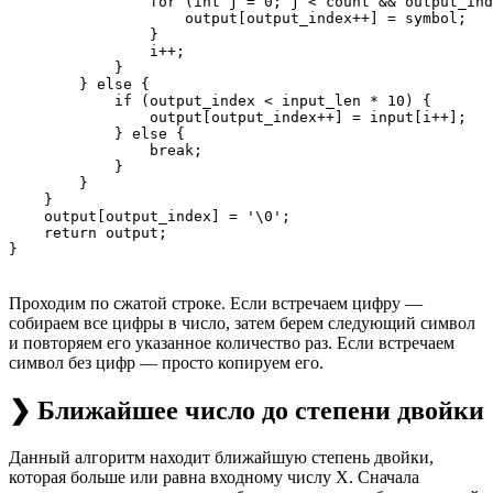
                for (int j = 0; j < count && output_ind
                    output[output_index++] = symbol;

                }

                i++;

            }

        } else {

            if (output_index < input_len * 10) {

                output[output_index++] = input[i++];

            } else {

                break;

            }

        }

    }

    output[output_index] = '\0';

    return output;

Проходим по сжатой строке. Если встречаем цифру —
собираем все цифры в число, затем берем следующий символ
и повторяем его указанное количество раз. Если встречаем
символ без цифр — просто копируем его.
❯ Ближайшее число до степени двойки
Данный алгоритм находит ближайшую степень двойки,
которая больше или равна входному числу X. Сначала