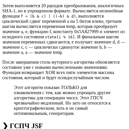
Затем выполняется 20 раундов преобразования, аналогичных
SHA-1, но в упрощенном формате. Вычисляется нелинейная
функция
, выполняется
f = (b & c) | ((~b) & d)
циклический сдвиг переменной a на 5 битов влево, третьим
шагом вычисляется переменная temp, которая преобразует
значение a, e, функцию f, константу 0x5A827999 и элемент из
исходного состояния
. И финальным шагом
state[i % 16]
значения переменных сдвигаются, e получает значение d, d —
значение c, c — циклически сдвинутое значение b, b —
значение a, a — значение temp.
После завершения столь муторного алгоритма обновляется
состояние уже с новыми вычисленными значениями.
Функция возвращает XOR всех пяти элементов массива
состояния, который и будет псевдослучайным числом.
Этот алгоритм показан ТОЛЬКО для
ознакомления с тем, как можно упрощать другие
алгоритмы для генерации чисел. Этот ГПСЧ
чрезвычайно медленный. Но зато он относится к
криптографическим, хоть и не самый
оптимимальным, генераторам.
❯ ГСПЧ JSF