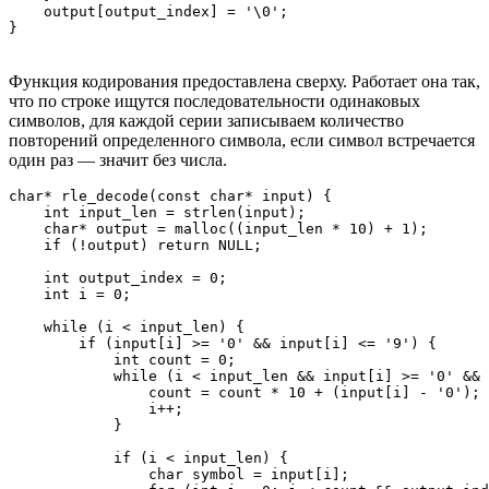
    output[output_index] = '\0';

Функция кодирования предоставлена сверху. Работает она так,
что по строке ищутся последовательности одинаковых
символов, для каждой серии записываем количество
повторений определенного символа, если символ встречается
один раз — значит без числа.
char* rle_decode(const char* input) {

    int input_len = strlen(input);

    char* output = malloc((input_len * 10) + 1);

    if (!output) return NULL;

    int output_index = 0;

    int i = 0;

    while (i < input_len) {

        if (input[i] >= '0' && input[i] <= '9') {

            int count = 0;

            while (i < input_len && input[i] >= '0' && 
                count = count * 10 + (input[i] - '0');

                i++;

            }

            if (i < input_len) {

                char symbol = input[i];
