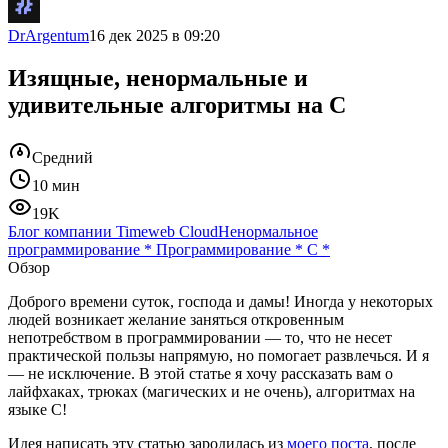
DrArgentum
16 дек 2025 в 09:20
Изящные, ненормальные и
удивительные алгоритмы на C
Средний
10 мин
19K
Блог компании Timeweb Cloud
Ненормальное
программирование
*
Программирование
*
C
*
Обзор
Доброго времени суток, господа и дамы! Иногда у некоторых
людей возникает желание заняться откровенным
непотребством в программировании — то, что не несет
практической пользы напрямую, но помогает развлечься. И я
— не исключение. В этой статье я хочу рассказать вам о
лайфхаках, трюках (магических и не очень), алгоритмах на
языке C!
Идея написать эту статью зародилась из
моего поста
, после