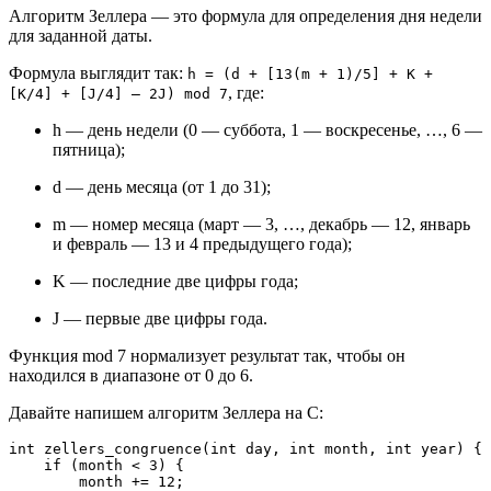
Алгоритм Зеллера — это формула для определения дня недели
для заданной даты.
Формула выглядит так:
h = (d + [13(m + 1)/5] + K +
, где:
[K/4] + [J/4] – 2J) mod 7
h — день недели (0 — суббота, 1 — воскресенье, …, 6 —
пятница);
d — день месяца (от 1 до 31);
m — номер месяца (март — 3, …, декабрь — 12, январь
и февраль — 13 и 4 предыдущего года);
K — последние две цифры года;
J — первые две цифры года.
Функция mod 7 нормализует результат так, чтобы он
находился в диапазоне от 0 до 6.
Давайте напишем алгоритм Зеллера на C:
int zellers_congruence(int day, int month, int year) {

    if (month < 3) {

        month += 12;
