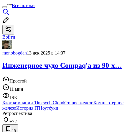
Все потоки
Войти
monobogdan
13 дек 2025 в 14:07
Инженерное чудо Compaq'а из 90-х…
Простой
11 мин
19K
Блог компании Timeweb Cloud
Старое железо
Компьютерное
железо
История IT
Ноутбуки
Ретроспектива
+72
19