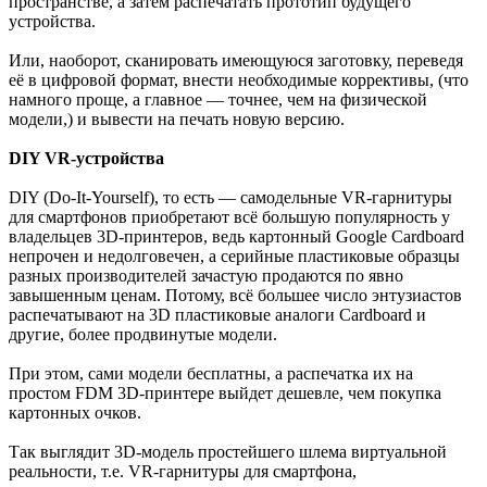
пространстве, а затем распечатать прототип будущего
устройства.
Или, наоборот, сканировать имеющуюся заготовку, переведя
её в цифровой формат, внести необходимые коррективы, (что
намного проще, а главное — точнее, чем на физической
модели,) и вывести на печать новую версию.
DIY VR-устройства
DIY (Do-It-Yourself), то есть — самодельные VR-гарнитуры
для смартфонов приобретают всё большую популярность у
владельцев 3D-принтеров, ведь картонный Google Cardboard
непрочен и недолговечен, а серийные пластиковые образцы
разных производителей зачастую продаются по явно
завышенным ценам. Потому, всё большее число энтузиастов
распечатывают на 3D пластиковые аналоги Cardboard и
другие, более продвинутые модели.
При этом, сами модели бесплатны, а распечатка их на
простом FDM 3D-принтере выйдет дешевле, чем покупка
картонных очков.
Так выглядит 3D-модель простейшего шлема виртуальной
реальности, т.е. VR-гарнитуры для смартфона,