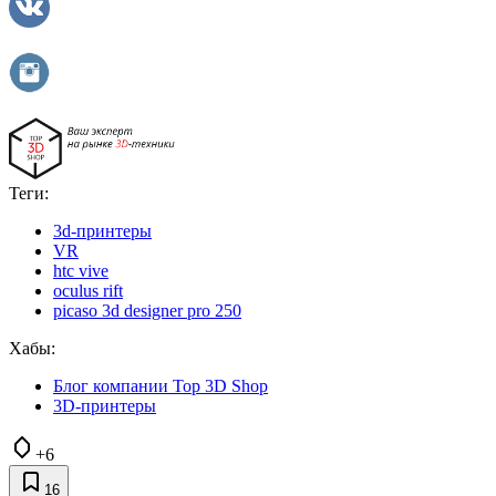
Теги:
3d-принтеры
VR
htc vive
oculus rift
picaso 3d designer pro 250
Хабы:
Блог компании Top 3D Shop
3D-принтеры
+6
16