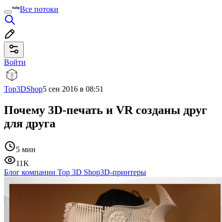
Все потоки
Войти
Top3DShop
5 сен 2016 в 08:51
Почему 3D-печать и VR созданы друг
для друга
5 мин
11K
Блог компании Top 3D Shop
3D-принтеры