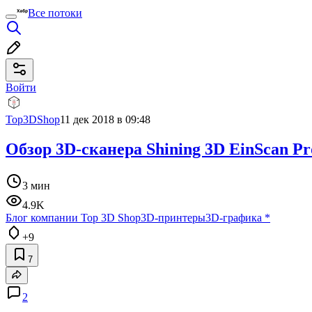
Все потоки
Войти
Top3DShop
11 дек 2018 в 09:48
Обзор 3D-сканера Shining 3D EinScan Pr
3 мин
4.9K
Блог компании Top 3D Shop
3D-принтеры
3D-графика
*
+9
7
2