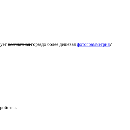
вует
бесплатная
гораздо более дешевая
фотограмметрия
?
тройства.