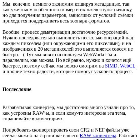
Мы, конечно, немного экономим кэшируя метаданные, так
как уже знаем особенности камер и их «железную» начинку,
но для получения параметров, зависящих от условий съёмки
приходится поддерживать весь зоопарк форматов.
Вообще, процесс дематризации достаточно ресурсоёмкий.
Нужно последовательно выполнить несколько операций над
каждым пикселем (или окружающими его пикселями), и на
изображениях в 20 мегапикселей это выполняется совсем не
быстро. =( Тут мы вовсю используем WebWorker’ы и
параллелим, как можем. Но всё равно, нужно и хочется ещё
быстрее, поэтому сейчас мы вовсю смотрим на
SIMD
,
WebCL
и прочие техно-радости, которые помогут ускорить процесс.
Послесловие
Разрабатывая конвертер, мы достаточно много узнали про то,
как устроены RAW’ы, и если кому-то интересна эта тема,
спрашивайте в коментариях.
Попробовать сконвертировать свои CR2 и NEF файлы уже
сейчас можно на страничке нашего
RAW конвертера
. Работает