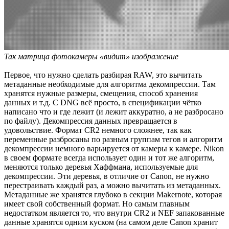
Так матрица фотокамеры «видит» изображение
Первое, что нужно сделать разбирая RAW, это вычитать
метаданные необходимые для алгоритма декомпрессии. Там
хранятся нужные размеры, смещения, способ хранения
данных и т.д. С DNG всё просто, в спецификации чётко
написано что и где лежит (и лежит аккуратно, а не разбросано
по файлу). Декомпрессия данных превращается в
удовольствие. Формат CR2 немного сложнее, так как
переменные разбросаны по разным группам тегов и алгоритм
декомпрессии немного варьируется от камеры к камере. Nikon
в своем формате всегда использует один и тот же алгоритм,
меняются только деревья Хаффмана, используемые для
декомпрессии. Эти деревья, в отличие от Canon, не нужно
перестраивать каждый раз, а можно вычитать из метаданных.
Метаданные же хранятся глубоко в секции Makernote, которая
имеет свой собственный формат. Но самым главным
недостатком является то, что внутри CR2 и NEF запакованные
данные хранятся одним куском (на самом деле Canon хранит