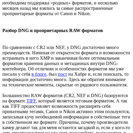
необходима поддержка «родных» форматов, и несколько
месяцев назад мы взялись за самые распространенные
проприетарные форматы от Canon и Nikon.
Разбор DNG и проприетарных RAW форматов
По сравнению с CR2 или NEF, у DNG достаточно много
преимуществ. Начиная от открытости формата и возможности
встраивать в него XMP и заканчивая более оптимальным
форматом хранения данных и метаданных внутри DNG-
контейнера. Об отличиях и особенностях форматов мы уже
писали у себя
в блоге
, был
пост
на Хабре и, если поискать, то
информации достаточно много. Здесь же обратим внимание
на технические моменты, скрытые от рядового пользователя.
Большинство RAW форматов (CR2, NEF и DNG) базируются
на формате
TIFF
, который является теговым форматом. А так
как TIFF предоставляет возможность расширять себя
приватными тегами, Canon и Nikon активно этим пользуются,
записывая кучу необходимой информации в собственные теги
в собственном же формате. Причины, почему производители
камер делают так для меня остаются загадкой и, если у кого-то
есть предположения на это счет, пожалуйста, выскажитесь в