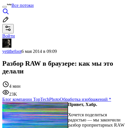
Все потоки
Войти
yetithefoot
6 мая 2014 в 09:09
Разбор RAW в браузере: как мы это
делали
4 мин
23K
Блог компании TopTechPhoto
Обработка изображений
*
Привет, Хабр.
Хочется поделиться
радостью — мы закончили
разбор проприетарных RAW