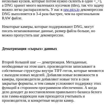
несколько кусков, которые потом нужно склеить в один >_<),
а DNG хранит много маленьких кусочков (tiles), так что задачу
можно легко распараллелить. У нас в
raw.pics.io
декомпрессия
DNG выполняется в 3-4 раза быстрее, чем на оригинальном
RAW файле.
Некоторые камеры, которые поддерживают DNG, могут
писать незапакованные данные, размер файла больше, но
можно пропустить шаг декомпрессии.
Дематризация «сырых» данных
Второй большой шаг — дематризация. Метаданные,
необходимые на этом шаге, производители записывают в
собственные структуры внутри TIFF-тегов, которые меняются
с выходом новых моделей. Добавляя новые возможности в
камеры, производители добавляют новые теги в свои
закрытые форматы, и тем самым усложняют поддержку этих
функций в стороннем программном обеспечении. А когда
дело доходит до восстановления правильного баланса белого
или гамма-коррекции нам приходится учитывать и
производителя, и конкретные модели камер.