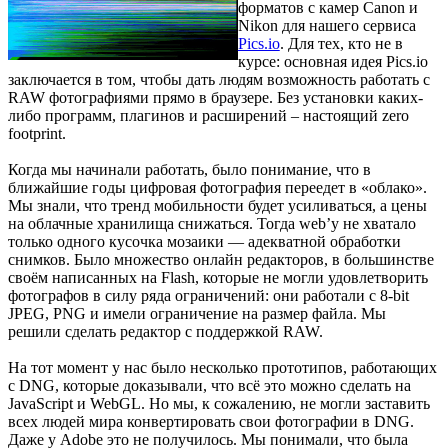
форматов с камер Canon и
Nikon для нашего сервиса
Pics.io
. Для тех, кто не в
курсе: основная идея Pics.io
заключается в том, чтобы дать людям возможность работать с
RAW фотографиями прямо в браузере. Без установки каких-
либо программ, плагинов и расширений – настоящий zero
footprint.
Когда мы начинали работать, было понимание, что в
ближайшие годы цифровая фотография переедет в «облако».
Мы знали, что тренд мобильности будет усиливаться, а цены
на облачные хранилища снижаться. Тогда web’у не хватало
только одного кусочка мозаики — адекватной обработки
снимков. Было множество онлайн редакторов, в большинстве
своём написанных на Flash, которые не могли удовлетворить
фотографов в силу ряда ограничений: они работали с 8-bit
JPEG, PNG и имели ограничение на размер файла. Мы
решили сделать редактор с поддержкой RAW.
На тот момент у нас было несколько прототипов, работающих
с DNG, которые доказывали, что всё это можно сделать на
JavaScript и WebGL. Но мы, к сожалению, не могли заставить
всех людей мира конвертировать свои фотографии в DNG.
Даже у Adobe это не получилось. Мы понимали, что была