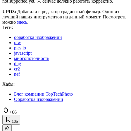
not supported yet...», сейчас должно работать корректно.
UPD3:
Добавили в редактор градиентый фильтр. Один из
лучший наших инструментов на данный момент. Посмотреть
можно
здесь
.
Теги:
обработка изображений
raw
pics.io
javascript
многопоточность
dng
cr2
nef
Хабы:
Блог компании TopTechPhoto
Обработка изображений
+66
105