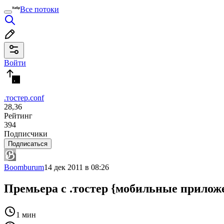
Все потоки
Войти
.тостер.conf
28,36
Рейтинг
394
Подписчики
Подписаться
Boomburum
14 дек 2011 в 08:26
Премьера с .тостер {мобильные прилож
1 мин