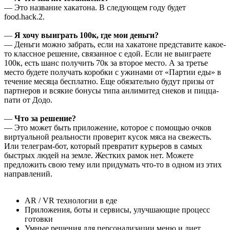
— Это название хакатона. В следующем году будет
food.hack.2.
—
Я хочу выиграть 100к, где мои деньги?
— Деньги можно забрать, если на хакатоне представите какое-
то классное решение, связанное с едой. Если не выиграете
100к, есть шанс получить 70к за второе место. А за третье
место будете получать коробки с ужинами от «Партии еды» в
течение месяца бесплатно. Еще обязательно будут призы от
партнеров и всякие бонусы типа анлимитед снеков и пицца-
пати от Додо.
—
Что за решение?
— Это может быть приложение, которое с помощью очков
виртуальной реальности проверит кусок мяса на свежесть.
Или телеграм-бот, который превратит курьеров в самых
быстрых людей на земле. Жестких рамок нет. Можете
предложить свою тему или придумать что-то в одном из этих
направлений.
AR / VR технологии в еде
Приложения, боты и сервисы, улучшающие процесс
готовки
Умные решения для персонализации меню и диет