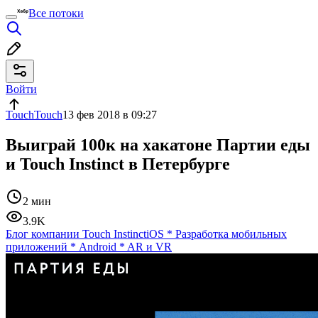
Все потоки
Войти
TouchTouch
13 фев 2018 в 09:27
Выиграй 100к на хакатоне Партии еды
и Touch Instinct в Петербурге
2 мин
3.9K
Блог компании Touch Instinct
iOS
*
Разработка мобильных
приложений
*
Android
*
AR и VR