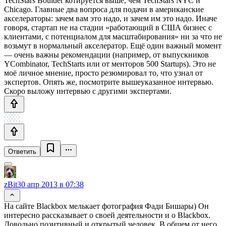
TechStars Boulder котируется выше, чем TechStars NYC и
Chicago. Главные два вопроса для подачи в американские
акселераторы: зачем вам это надо, и зачем им это надо. Иначе
говоря, стартап не на стадии «работающий в США бизнес с
клиентами, с потенциалом для масштабирования» ни за что не
возьмут в нормальный акселератор. Ещё один важный момент
— очень важны рекомендации (например, от выпускников
YCombinator, TechStarts или от менторов 500 Startups). Это не
моё личное мнение, просто резюмировал то, что узнал от
экспертов. Опять же, посмотрите вышеуказанное интервью.
Скоро выложу интервью с другими экспертами.
Ответить
zBit
30 апр 2013 в 07:38
На сайте Blackbox мелькает фотография Фади Бишары) Он
интересно рассказывает о своей деятельности и о Blackbox.
Довольно позитивный и открытый человек. В общем от него