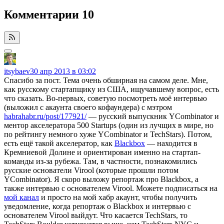
Комментарии
10
itsybaev
30 апр 2013 в 03:02
Спасибо за пост. Тема очень обширная на самом деле. Мне,
как русскому стартапщику из США, ищучавшему вопрос, есть
что сказать. Во-первых, советую посмотреть моё интервью
(выложил с акаунта своего кофаундера) с мэтром
habrahabr.ru/post/177921/
— русский выпускник YCombinator и
ментор акселератора 500 Startups (один из лучщих в мире, но
по рейтингу немного хуже YCombinator и TechStars). Потом,
есть ещё такой акселератор, как
Blackbox
— находится в
Кремниевой Долине и ориентирован именно на стартап-
команды из-за рубежа. Там, в частности, познакомились
русские основатели Virool (которые прошли потом
YCombinator). Я скоро выложу репортаж про Blackbox, а
также интервью с основателем Virool. Можете подписаться на
мой канал
и просто на мой хабр акаунт, чтобы получить
уведомление, когда репортаж о Blackbox и интервью с
основателем Virool выйдут. Что касается TechStars, то