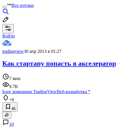
Все потоки
Войти
tradingview
30 апр 2013 в 01:27
Как стартапу попасть в акселератор
7 мин
9.7K
Блог компании TradingView
Веб-разработка
*
+6
46
10