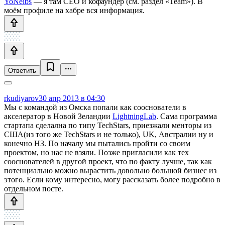
YoNeibs
— я там CEO и кофаундер (см. раздел «Team»). В
моём профиле на хабре вся информация.
Ответить
rkudiyarov
30 апр 2013 в 04:30
Мы с командой из Омска попали как сооснователи в
акселератор в Новой Зеландии
LightningLab
. Сама программа
стартапа сделална по типу TechStars, приезжали менторы из
США(из того же TechStars и не только), UK, Австралии ну и
конечно НЗ. По началу мы пытались пройти со своим
проектом, но нас не взяли. Позже пригласили как тех
сооснователей в другой проект, что по факту лучше, так как
потенциально можно вырастить довольно большой бизнес из
этого. Если кому интересно, могу рассказать более подробно в
отдельном посте.