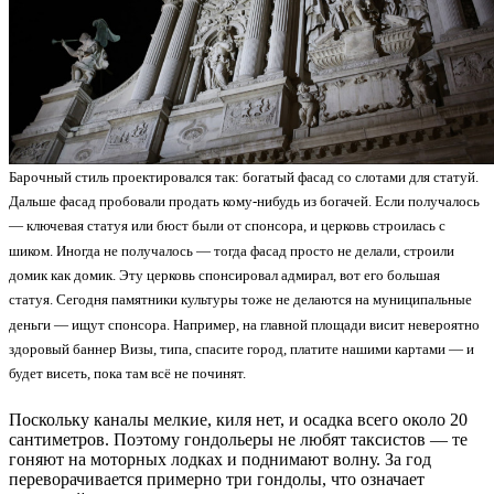
Барочный стиль проектировался так: богатый фасад со слотами для статуй.
Дальше фасад пробовали продать кому-нибудь из богачей. Если получалось
— ключевая статуя или бюст были от спонсора, и церковь строилась с
шиком. Иногда не получалось — тогда фасад просто не делали, строили
домик как домик. Эту церковь спонсировал адмирал, вот его большая
статуя. Сегодня памятники культуры тоже не делаются на муниципальные
деньги — ищут спонсора. Например, на главной площади висит невероятно
здоровый баннер Визы, типа, спасите город, платите нашими картами — и
будет висеть, пока там всё не починят.
Поскольку каналы мелкие, киля нет, и осадка всего около 20
сантиметров. Поэтому гондольеры не любят таксистов — те
гоняют на моторных лодках и поднимают волну. За год
переворачивается примерно три гондолы, что означает