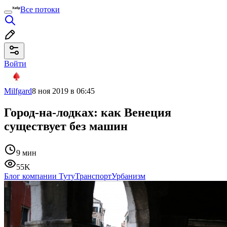
Все потоки
Войти
Milfgard
8 ноя 2019 в 06:45
Город-на-лодках: как Венеция
существует без машин
9 мин
55K
Блог компании Туту
Транспорт
Урбанизм