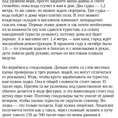
над уровнем моря, просто закройте мини-дамбы и спите
спокойно, пока вода стучит к вам в дом. Два гудка — 1,2
метра, то же самое, но можно ждать сюрприза. Три гудка —
вода пойдёт в дома через плитки пола. В этот момент
владельцы складов и магазинов начинают лихорадочно
спасать товар. Первые этажи домов и так почти необитаемы
из-за влажности (ну или сдаются туристам, а к сезону
наводнений туристы уезжают), поэтому дома всё будет
хорошо. А в магазине нет. 1,4 метра — вам хана, город ждёт
масштабная реконструкция. В прошлом году в октябре было
1,6 — по улицам ходили в бахилах и с кошельками в руках,
дети ловили рыбу руками, ночью по мостовым плавали
медузы.
Но вернёмся к гондольерам. Дальше опять со слов местных
(цены проверены у трёх разных людей, но могут отличаться
от реальных). Итак, чтобы круто зарабатывать на туристах,
вам нужна лодка. Она в общей сложности стоит около 35
тысяч евро. Причём та же уключина под единственное весло
обычно делается в виде фигурки, и эта композиция стоит под
штуку евро тоже. Поэтому гондольеры часто уносят её домой
вечером, чтобы ушлые туристы не скрутили сувенир. Но
лодка — это только полдела. Ещё нужна лицензия. Лицензия
получается почти как у такси, через сложный экзамен и кучу
денег (около 150 до 500 тысяч евро по моим данным в