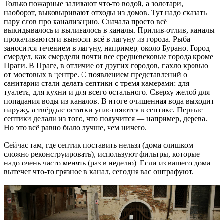
Только пожарные заливают что-то водой, а золотари,
наоборот, выковыривают отходы из домов. Тут надо сказать
пару слов про канализацию. Сначала просто всё
выкидывалось и выливалось в каналы. Прилив-отлив, каналы
прокачиваются и выносят всё в лагуну из города. Рыба
заносится течением в лагуну, например, около Бурано. Город
смердел, как смердели почти все средневековые города кроме
Праги. В Праге, в отличие от других городов, пахло кровью
от мостовых в центре. С появлением представлений о
санитарии стали делать септики с тремя камерами: для
туалета, для кухни и для всего остального. Сверху желоб для
попадания воды из каналов. В итоге очищенная вода выходит
наружу, а твёрдые остатки уплотняются в септике. Первые
септики делали из того, что получится — например, дерева.
Но это всё равно было лучше, чем ничего.
Сейчас там, где септик поставить нельзя (дома слишком
сложно реконструировать), используют фильтры, которые
надо очень часто менять (раз в неделю). Если из вашего дома
вытечет что-то грязное в канал, сегодня вас оштрафуют.