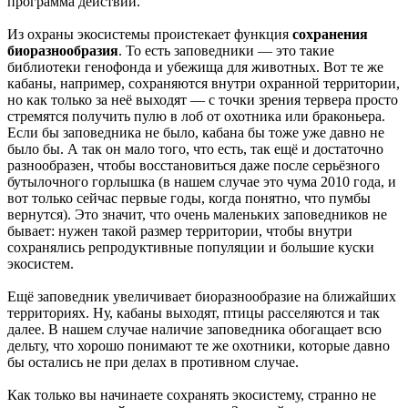
программа действий.
Из охраны экосистемы проистекает функция
сохранения
биоразнообразия
. То есть заповедники — это такие
библиотеки генофонда и убежища для животных. Вот те же
кабаны, например, сохраняются внутри охранной территории,
но как только за неё выходят — с точки зрения тервера просто
стремятся получить пулю в лоб от охотника или браконьера.
Если бы заповедника не было, кабана бы тоже уже давно не
было бы. А так он мало того, что есть, так ещё и достаточно
разнообразен, чтобы восстановиться даже после серьёзного
бутылочного горлышка (в нашем случае это чума 2010 года, и
вот только сейчас первые годы, когда понятно, что пумбы
вернутся). Это значит, что очень маленьких заповедников не
бывает: нужен такой размер территории, чтобы внутри
сохранялись репродуктивные популяции и большие куски
экосистем.
Ещё заповедник увеличивает биоразнообразие на ближайших
территориях. Ну, кабаны выходят, птицы расселяются и так
далее. В нашем случае наличие заповедника обогащает всю
дельту, что хорошо понимают те же охотники, которые давно
бы остались не при делах в противном случае.
Как только вы начинаете сохранять экосистему, странно не