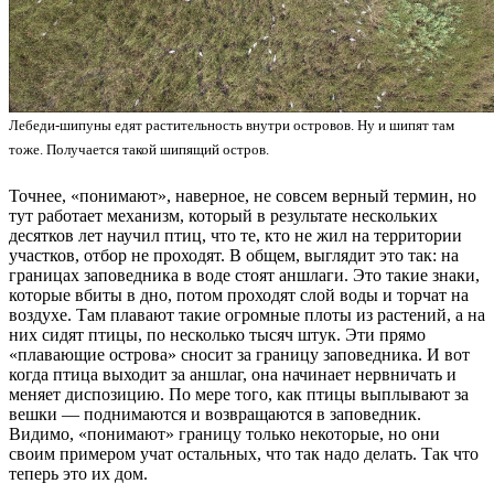
Лебеди-шипуны едят растительность внутри островов. Ну и шипят там
тоже. Получается такой шипящий остров.
Точнее, «понимают», наверное, не совсем верный термин, но
тут работает механизм, который в результате нескольких
десятков лет научил птиц, что те, кто не жил на территории
участков, отбор не проходят. В общем, выглядит это так: на
границах заповедника в воде стоят аншлаги. Это такие знаки,
которые вбиты в дно, потом проходят слой воды и торчат на
воздухе. Там плавают такие огромные плоты из растений, а на
них сидят птицы, по несколько тысяч штук. Эти прямо
«плавающие острова» сносит за границу заповедника. И вот
когда птица выходит за аншлаг, она начинает нервничать и
меняет диспозицию. По мере того, как птицы выплывают за
вешки — поднимаются и возвращаются в заповедник.
Видимо, «понимают» границу только некоторые, но они
своим примером учат остальных, что так надо делать. Так что
теперь это их дом.