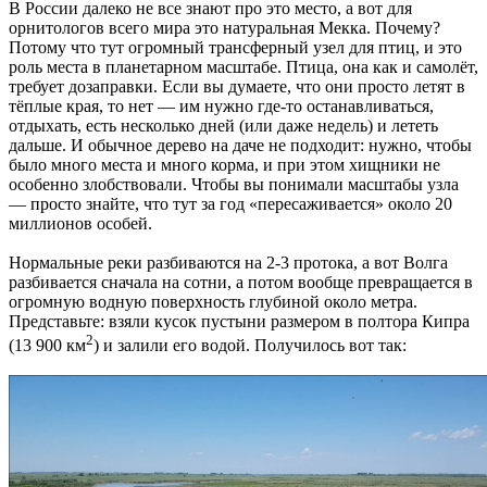
В России далеко не все знают про это место, а вот для
орнитологов всего мира это натуральная Мекка. Почему?
Потому что тут огромный трансферный узел для птиц, и это
роль места в планетарном масштабе. Птица, она как и самолёт,
требует дозаправки. Если вы думаете, что они просто летят в
тёплые края, то нет — им нужно где-то останавливаться,
отдыхать, есть несколько дней (или даже недель) и лететь
дальше. И обычное дерево на даче не подходит: нужно, чтобы
было много места и много корма, и при этом хищники не
особенно злобствовали. Чтобы вы понимали масштабы узла
— просто знайте, что тут за год «пересаживается» около 20
миллионов особей.
Нормальные реки разбиваются на 2-3 протока, а вот Волга
разбивается сначала на сотни, а потом вообще превращается в
огромную водную поверхность глубиной около метра.
Представьте: взяли кусок пустыни размером в полтора Кипра
2
(13 900 км
) и залили его водой. Получилось вот так: