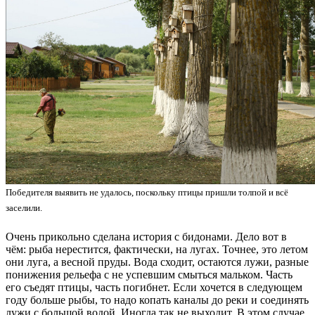
Победителя выявить не удалось, поскольку птицы пришли толпой и всё
заселили.
Очень прикольно сделана история с бидонами. Дело вот в
чём: рыба нерестится, фактически, на лугах. Точнее, это летом
они луга, а весной пруды. Вода сходит, остаются лужи, разные
понижения рельефа с не успевшим смыться мальком. Часть
его съедят птицы, часть погибнет. Если хочется в следующем
году больше рыбы, то надо копать каналы до реки и соединять
лужи с большой водой. Иногда так не выходит. В этом случае