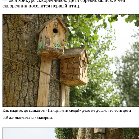
— был конкурс скворечников. Дети соревновались, в чей
скворечник поселится первый птиц.
Как видите, до плакатов «Птица, лети сюда!» дело не дошло, то есть дети
всё же мыслили как скворцы.