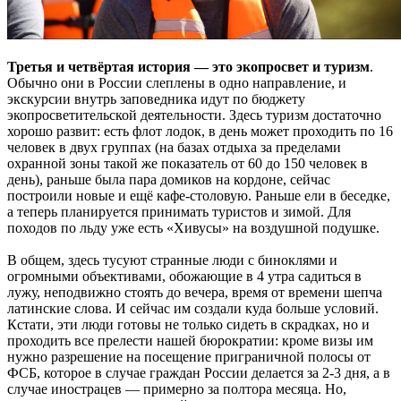
Третья и четвёртая история — это экопросвет и туризм
.
Обычно они в России слеплены в одно направление, и
экскурсии внутрь заповедника идут по бюджету
экопросветительской деятельности. Здесь туризм достаточно
хорошо развит: есть флот лодок, в день может проходить по 16
человек в двух группах (на базах отдыха за пределами
охранной зоны такой же показатель от 60 до 150 человек в
день), раньше была пара домиков на кордоне, сейчас
построили новые и ещё кафе-столовую. Раньше ели в беседке,
а теперь планируется принимать туристов и зимой. Для
походов по льду уже есть «Хивусы» на воздушной подушке.
В общем, здесь тусуют странные люди с биноклями и
огромными объективами, обожающие в 4 утра садиться в
лужу, неподвижно стоять до вечера, время от времени шепча
латинские слова. И сейчас им создали куда больше условий.
Кстати, эти люди готовы не только сидеть в скрадках, но и
проходить все прелести нашей бюрократии: кроме визы им
нужно разрешение на посещение приграничной полосы от
ФСБ, которое в случае граждан России делается за 2-3 дня, а в
случае инострацев — примерно за полтора месяца. Но,