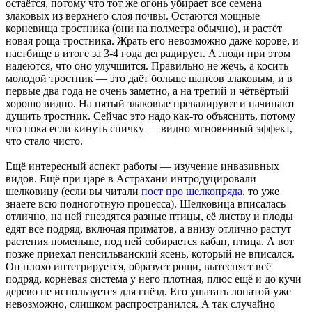
остаётся, потому что тот же огонь убирает все семена
злаковых из верхнего слоя почвы. Остаются мощные
корневища тростника (они на полметра обычно), и растёт
новая роща тростника. Жрать его невозможно даже корове, и
пастбище в итоге за 3-4 года деградирует. А люди при этом
надеются, что оно улучшится. Правильно не жечь, а косить
молодой тростник — это даёт больше шансов злаковым, и в
первые два года не очень заметно, а на третий и чётвёртый
хорошо видно. На пятый злаковые превалируют и начинают
душить тростник. Сейчас это надо как-то объяснить, потому
что пока если кинуть спичку — видно мгновенный эффект,
что стало чисто.
Ещё интересный аспект работы — изучение инвазивных
видов. Ещё при царе в Астрахани интродуцировали
шелковицу (если вы читали
пост про шелкопряда
, то уже
знаете всю подноготную процесса). Шелковица вписалась
отлично, на ней гнездятся разные птицы, её листву и плоды
едят все подряд, включая приматов, а внизу отлично растут
растения поменьше, под ней собирается кабан, птица. А вот
позже приехал пенсильванский ясень, который не вписался.
Он плохо интегрируется, образует рощи, вытесняет всё
подряд, корневая система у него плотная, плюс ещё и до кучи
дерево не используется для гнёзд. Его ушатать лопатой уже
невозможно, слишком распространился. А так случайно