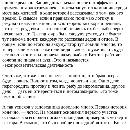
вполне реально. Заповедник сначала посчитал эффекты от
применения электроудочек, а потом запустил кампанию среди
местных жителей, в ходе которой рассказывал о том, как это
вредно. В смысле, если я правильно понимаю логику, в
результате местные поняли всю теорию заговора и решили,
что электроудочки — это способ оставить их без рыбы через
несколько лет. Трагедия «рыбы в следующем году не будет»
тут знакома почти каждому по рассказам дедов и отцов. В
общем, если до этого на аккумулятор тут ловили многие, то
теперь если местные жители видят такое, то уже знают, куда
вставлять контакты понаехавшему рыбаку. Вот так работает
сочетание пиара и науки. Это и называется
«экопросветительская деятельность».
Опять же, тот же лов в нерест — понятно, что браконьеры
будут ловить. Вопрос в том, когда ловить и как. Одно дело
перегородить протоку и ловить рыбу до икрометания, другое
дело — дать ей отнереститься и потом забирать. Это тоже
нужно объяснять.
А так успехов у заповедника довольно много. Первая история,
конечно, — лотос. На момент основания первого участка
оставалась всего одна посадка площадью примерно в четверть
гектара. В смысле, это был вообще последний лотос на Волге.