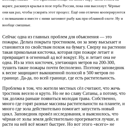
коряге, раскинув крылья в позе герба России, пока они высохнут. Чёрные
они как раз, чтобы ускорять этот процесс. Ещё они отлично кооперируются
с пеликанами и вместе с ними загоняют рыбу как при облавной охоте. Ну и
вообще смешные.
Сейчас одна из главных проблем для объяснения — это
пожары. Дельта покрыта тростником, он за зиму высыхает и
становится по свойствам похож на бумагу. Сверху на растении
такая прикольная кисточка, которая при пожаре летает и
превращает в огненный ад всё вокруг. Ну, и летает она не
одна. Из-за этих кисточек, улетающих метров на 200-300,
тушить такие пожары почти бесполезно. Поэтому заповедник
к весне защищают выкошенной полосой в 500 метров по
границе. Да-да, по всей границе, где есть растительность.
Проблема в том, что жители местных сёл считают, что жечь
тростник весело и круто. Но не во славу Сатаны, а потому, что
так должна раньше появиться молодая трава. Собственно,
много где горят разные массивы растительности на планете, и
много где зола действительно помогает запустить новый
цикл. Заповедник провёл исследования, и выяснилось, что
чёрная от золы земля действительно прогревается лучше, и
расти на ней всё может быстрее. Но вот этого «всего» не