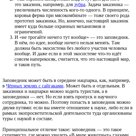
это заказник, например, для
зубра
. Задача заказника —
увеличивать численность кого-то одного. В принципе,
коровья ферма при мясокомбинате — тоже своего рода
прототип заказника. Но, конечно, настоящий заказник
имеет куда больше охранных механизмов и
ограничений.
И «не трогайте ничего тут вообще» — это заповедник.
В нём, по идее, вообще ничего нельзя менять. Там
должна быть экосистема без любого участия человека
вообще. И даже если в этой экосистеме что-то идёт
совсем наперекосяк, считается, что это настоящий мир,
и таков путь.
Заповедник может быть в середине нацпарка, как, например,
в
Чёрных землях с сайгаками
. Может быть и отдельным. В
заказники и нацпарки можно ходить туристам, а в
заповедники — нет. Но если взять пропуск и научного
сотрудника, то можно. Поэтому попасть в заповедник можно
двумя путями: если вы имеете отношение к науке, либо если в
рамках экопросветительской деятельности туда организованы
туры с наукой в составе.
Принципиальное отличие такое: заповедник — это такое
суперместо, где можно увидеть «В мире животных» глазами