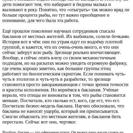
дети помогают тем, что набирают в бидоны малька и
выливают в реку. Понятно, что «отыграть» так можно вряд ли
больше процента рыбы, но тут важно приобщение и
понимание, для чего была эта работа.
Ещё прошлое поколение научных сотрудников спасало
бакланов от местных жителей. Их выбивали, солили бочками.
История вот в чём: они по утрам идут по водоёму плотной
группой, и кажется, что их очень-очень много, и что они
сейчас заберут всю рыбу. Зрелище реально впечатляющее.
Вообще, я сейчас опять влезу со своим механистичным
подходом, но на раскатах можно увидеть огромную фабрику,
где очень хорошо заметно, как большие группы птиц
работают по биологическим скриптам. Если понимать чуть-
чуть в этологии и чуть-чуть в разработке, то зрелище
становится просто завораживающим с точки зрения точности
и красоты исполнения. Но вернёмся к бакланам. Учёные
верили, что птицы не виноваты в том, что рыбы становится
меньше. Посчитали, кто сколько ест, кого, где ест, что ест.
Посчитали бизнес-модель баклана. Научно обосновали, что
бакланы не наносят ущерба, который им приписывается.
Смогли объяснить это местным жителям, и бакланов бить
перестали. Сейчас вот они, чертяки:
Вообще, баклан — это офигенная птица. Он может пару часов стоять на