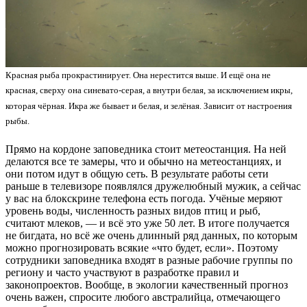
Красная рыба прокрастинирует. Она нерестится выше. И ещё она не
красная, сверху она синевато-серая, а внутри белая, за исключением икры,
которая чёрная. Икра же бывает и белая, и зелёная. Зависит от настроения
рыбы.
Прямо на кордоне заповедника стоит метеостанция. На ней
делаются все те замеры, что и обычно на метеостанциях, и
они потом идут в общую сеть. В результате работы сети
раньше в телевизоре появлялся дружелюбный мужик, а сейчас
у вас на блокскрине телефона есть погода. Учёные меряют
уровень воды, численность разных видов птиц и рыб,
считают млеков, — и всё это уже 50 лет. В итоге получается
не бигдата, но всё же очень длинный ряд данных, по которым
можно прогнозировать всякие «что будет, если». Поэтому
сотрудники заповедника входят в разные рабочие группы по
региону и часто участвуют в разработке правил и
законопроектов. Вообще, в экологии качественный прогноз
очень важен, спросите любого австралийца, отмечающего