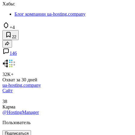
Хабы:
Блог компании ua-hosting.company
+4
22
146
32K+
Охват за 30 дней
ua-hosting.company
Сайт
38
Карма
@HostingManager
Пользователь
Подписаться