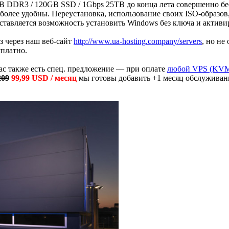
5GB DDR3 / 120GB SSD / 1Gbps 25TB до конца лета совершенно бе
олее удобны. Переустановка, использование своих ISO-образов,
тавляется возможность установить Windows без ключа и активир
з через наш веб-сайт
http://www.ua-hosting.company/servers
, но не
платно.
ас также есть спец. предложение — при оплате
любой VPS (KV
209
99,99 USD / месяц
мы готовы добавить +1 месяц обслуживания