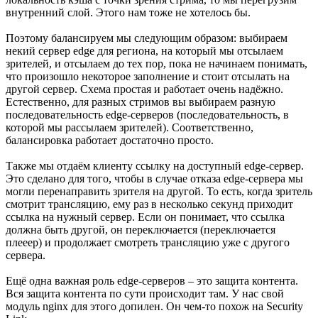
внутренний слой. Этого нам тоже не хотелось бы.
Поэтому балансируем мы следующим образом: выбираем
некий сервер edge для региона, на который мы отсылаем
зрителей, и отсылаем до тех пор, пока не начинаем понимать,
что произошло некоторое заполнение и стоит отсылать на
другой сервер. Схема простая и работает очень надёжно.
Естественно, для разных стримов вы выбираем разную
последовательность edge-серверов (последовательность, в
которой мы рассылаем зрителей). Соответственно,
балансировка работает достаточно просто.
Также мы отдаём клиенту ссылку на доступный edge-сервер.
Это сделано для того, чтобы в случае отказа edge-сервера мы
могли перенаправить зрителя на другой. То есть, когда зритель
смотрит трансляцию, ему раз в несколько секунд приходит
ссылка на нужный сервер. Если он понимает, что ссылка
должна быть другой, он переключается (переключается
плееер) и продолжает смотреть трансляцию уже с другого
сервера.
Ещё одна важная роль edge-серверов – это защита контента.
Вся защита контента по сути происходит там. У нас свой
модуль nginx для этого допилен. Он чем-то похож на Security