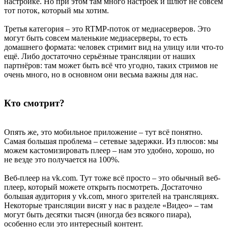
настройке. Но при этом там много настроек и шлют не совсем
тот поток, который мы хотим.
Третья категория – это RTMP-поток от медиасерверов. Это
могут быть совсем маленькие медиасерверы, то есть
домашнего формата: человек стримит вид на улицу или что-то
ещё. Либо достаточно серьёзные трансляции от наших
партнёров: там может быть всё что угодно, таких стримов не
очень много, но в основном они весьма важны для нас.
Кто смотрит?
Опять же, это мобильное приложение – тут всё понятно.
Самая большая проблема – сетевые задержки. Из плюсов: мы
можем кастомизировать плеер – нам это удобно, хорошо, но
не везде это получается на 100%.
Веб-плеер на vk.com. Тут тоже всё просто – это обычный веб-
плеер, который можете открыть посмотреть. Достаточно
большая аудитория у vk.com, много зрителей на трансляциях.
Некоторые трансляции висят у нас в разделе «Видео» – там
могут быть десятки тысяч (иногда без всякого пиара),
особенно если это интересный контент.