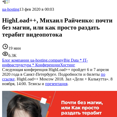
ua-hosting
13 фев 2020 в 00:03
HighLoad++, Михаил Райченко: почти
без магии, или как просто раздать
терабит видеопотока
19 мин
6.3K
Блог компании ua-hosting.company
Big Data
*
IT-
инфраструктура
*
Конференции
Хостинг
Следующая конференция HighLoad++ пройдет 6 и 7 апреля
2020 года в Санкт-Петербурге. Подробности и билеты
по
ссылке
. HighLoad++ Moscow 2018. Зал «Дели + Калькутта». 8
ноября, 14:00. Тезисы и
презентация
.