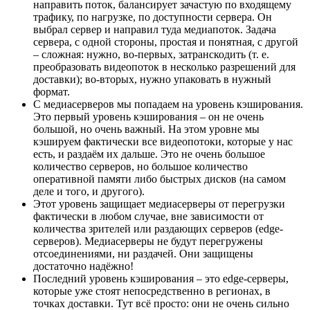
направить поток, балансирует зачастую по входящему
трафику, по нагрузке, по доступности сервера. Он
выбрал сервер и направил туда медиапоток. Задача
сервера, с одной стороны, простая и понятная, с другой
– сложная: нужно, во-первых, затранскодить (т. е.
преобразовать видеопоток в несколько разрешений для
доставки); во-вторых, нужно упаковать в нужный
формат.
С медиасерверов мы попадаем на уровень кэширования.
Это первый уровень кэширования – он не очень
большой, но очень важный. На этом уровне мы
кэшируем фактически все видеопотоки, которые у нас
есть, и раздаём их дальше. Это не очень большое
количество серверов, но большое количество
оперативной памяти либо быстрых дисков (на самом
деле и того, и другого).
Этот уровень защищает медиасерверы от перегрузки
фактически в любом случае, вне зависимости от
количества зрителей или раздающих серверов (edge-
серверов). Медиасерверы не будут перегружены
отсоединениями, ни раздачей. Они защищены
достаточно надёжно!
Последний уровень кэширования – это edge-серверы,
которые уже стоят непосредственно в регионах, в
точках доставки. Тут всё просто: они не очень сильно