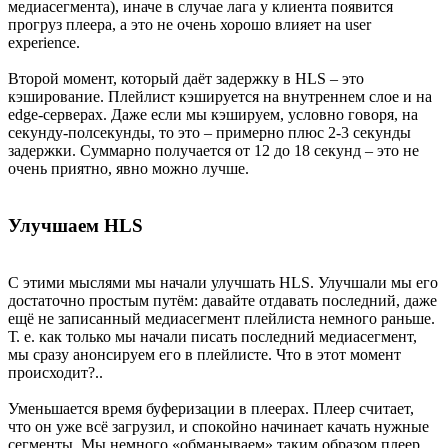
медиасегмента), иначе в случае лага у клиента появится
прогруз плеера, а это не очень хорошо влияет на user
experience.
Второй момент, который даёт задержку в HLS – это
кэширование. Плейлист кэшируется на внутреннем слое и на
edge-серверах. Даже если мы кэшируем, условно говоря, на
секунду-полсекунды, то это – примерно плюс 2-3 секунды
задержки. Суммарно получается от 12 до 18 секунд – это не
очень приятно, явно можно лучше.
Улучшаем HLS
С этими мыслями мы начали улучшать HLS. Улучшали мы его
достаточно простым путём: давайте отдавать последний, даже
ещё не записанный медиасегмент плейлиста немного раньше.
Т. е. как только мы начали писать последний медиасегмент,
мы сразу анонсируем его в плейлисте. Что в этот момент
происходит?..
Уменьшается время буферизации в плеерах. Плеер считает,
что он уже всё загрузил, и спокойно начинает качать нужные
сегменты. Мы немного «обманываем» таким образом плеер,