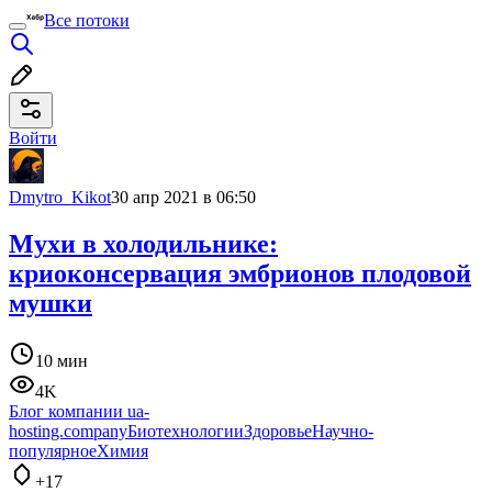
Все потоки
Войти
Dmytro_Kikot
30 апр 2021 в 06:50
Мухи в холодильнике:
криоконсервация эмбрионов плодовой
мушки
10 мин
4K
Блог компании ua-
hosting.company
Биотехнологии
Здоровье
Научно-
популярное
Химия
+17