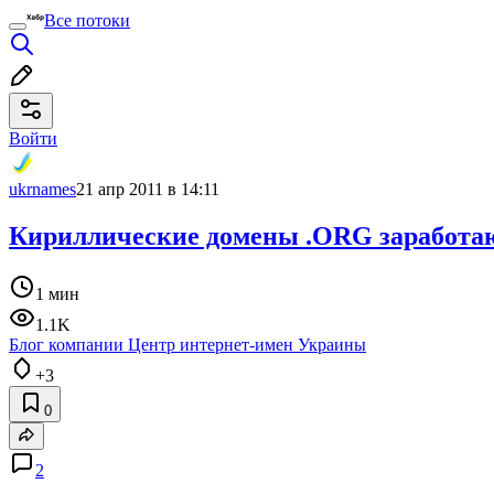
Все потоки
Войти
ukrnames
21 апр 2011 в 14:11
Кириллические домены .ORG заработаю
1 мин
1.1K
Блог компании Центр интернет-имен Украины
+3
0
2