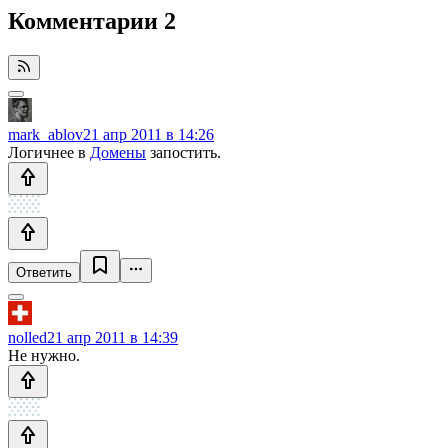
Комментарии
2
mark_ablov
21 апр 2011 в 14:26
Логичнее в
Домены
запостить.
Ответить
nolled
21 апр 2011 в 14:39
Не нужно.