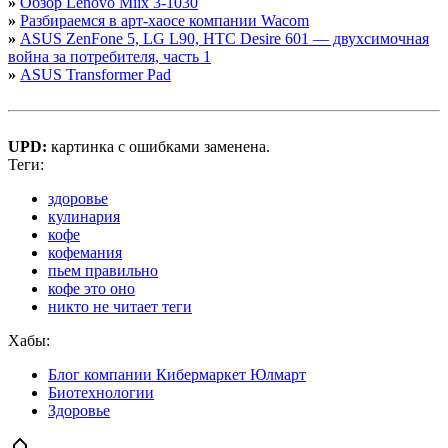
»
Обзор Lenovo Miix 3-1030
»
Разбираемся в арт-хаосе компании Wacom
»
ASUS ZenFone 5, LG L90, HTC Desire 601 — двухсимочная
война за потребителя, часть 1
»
ASUS Transformer Pad
UPD:
картинка с ошибками заменена.
Теги:
здоровье
кулинария
кофе
кофемания
пьем правильно
кофе это оно
никто не читает теги
Хабы:
Блог компании Кибермаркет Юлмарт
Биотехнологии
Здоровье