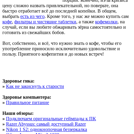
порции. Конечно, из-за кризиса
цену сложно назвать привлекательной, но поверьте, она
быстро отработает всё до последней копейки. В общем,
выбрать
есть из чего
. Кроме того, у нас же можно купить сам
кофе
,
фильтры и чистящие таблетки
, а также
кофемолки
, на
случай, если вы любите обжаривать зёрна самостоятельно и
готовить из свежайших бобов.
Вот, собственно, и всё, что нужно знать о кофе, чтобы его
употребление приносило исключительно удовольствие и
пользу. Приятного кофепития и до новых встреч!
Здоровье гика:
»
Как не закиснуть к старости
Здоровье компьютера:
»
Правильное питание
Наши обзоры:
»
Подключаем оригинальные геймпады к ПК
»
Razer Abyssus: самый доступный Razer
»
Nikon 1 S2: однокнопочная беззеркалка