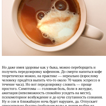
Но даже имея здоровье как у быка, можно переборщить и
получить передозировку кофеином. До смерти напиться кофе
теоретически можно, на практике — нереально (взрослому
человеку придётся выпить что-то около 70 чашек эспрессо в
течение часа). Но вот передозировку словить — проще
простого. Симптомы — головная боль, боли в желудке,
ажитация (невозможность спокойно усидеть на месте),
психомоторное возбуждение и до кучи спутанность сознания.
Ну и сон в ближайшую ночь будет нарушен, да. Отпускает
относительно быстро (побольше воды и лучше выйти на