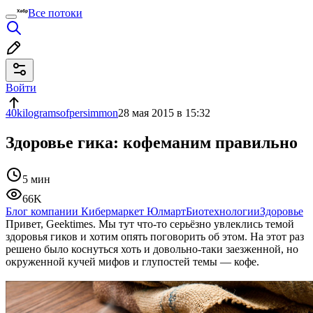
Все потоки
Войти
40kilogramsofpersimmon
28 мая 2015 в 15:32
Здоровье гика: кофеманим правильно
5 мин
66K
Блог компании Кибермаркет Юлмарт
Биотехнологии
Здоровье
Привет, Geektimes. Мы тут что-то серьёзно увлеклись темой
здоровья гиков и хотим опять поговорить об этом. На этот раз
решено было коснуться хоть и довольно-таки заезженной, но
окруженной кучей мифов и глупостей темы — кофе.