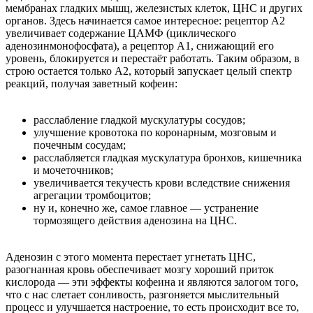
мембранах гладких мышц, железистых клеток, ЦНС и других
органов. Здесь начинается самое интересное: рецептор А2
увеличивает содержание ЦАМФ (циклического
аденозинмонофосфата), а рецептор А1, снижающий его
уровень, блокируется и перестаёт работать. Таким образом, в
строю остается только А2, который запускает целый спектр
реакций, получая заветный кофеин:
расслабление гладкой мускулатуры сосудов;
улучшение кровотока по коронарным, мозговым и
почечным сосудам;
расслабляется гладкая мускулатура бронхов, кишечника
и мочеточников;
увеличивается текучесть крови вследствие снижения
агрегации тромбоцитов;
ну и, конечно же, самое главное — устранение
тормозящего действия аденозина на ЦНС.
Аденозин с этого момента перестает угнетать ЦНС,
разогнанная кровь обеспечивает мозгу хороший приток
кислорода — эти эффекты кофеина и являются залогом того,
что с нас слетает сонливость, разгоняется мыслительный
процесс и улучшается настроение, то есть происходит все то,