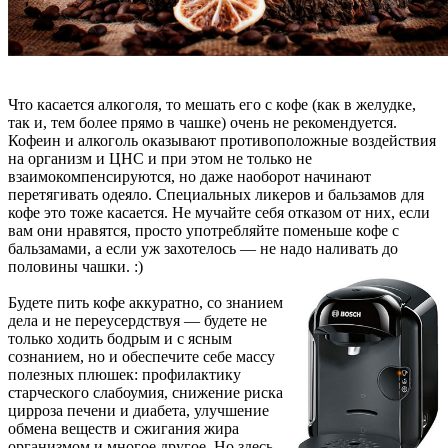
Что касается алкоголя, то мешать его с кофе (как в желудке,
так и, тем более прямо в чашке) очень не рекомендуется.
Кофеин и алкоголь оказывают противоположные воздействия
на организм и ЦНС и при этом не только не
взаимокомпенсируются, но даже наоборот начинают
перетягивать одеяло. Специальных ликеров и бальзамов для
кофе это тоже касается. Не мучайте себя отказом от них, если
вам они нравятся, просто употребляйте поменьше кофе с
бальзамами, а если уж захотелось — не надо наливать до
половины чашки. :)
Будете пить кофе аккуратно, со знанием
дела и не переусердствуя — будете не
только ходить бодрым и с ясным
сознанием, но и обеспечите себе массу
полезных плюшек: профилактику
старческого слабоумия, снижение риска
цирроза печени и диабета, улучшение
обмена веществ и сжигания жира
организмом и многое другое. Но здесь