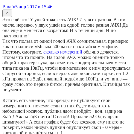
Barafu
5 апр 2017 в 15:46
Это ещё что! У ушей тоже есть АЧХ! И у всех разная. В том
числе, нередко, у двух ушей на одной голове разная АЧХ! Да
она ещё и меняется с возрастом! И в течении дня! И по
настроению!
Так что польза от одной голой АЧХ сомнительная, примерно
как от надписи «Ыыыы 500 ватт» на китайском мафоне.
Поэтому, смотрите,
сколько измерений
обычно делается,
чтобы что-то понять. На голой АЧХ можно оценить только
общий характер звука, да отметить «подозрительные» места
типа пика на 10кГц, чтобы внимательнее к ним прислушаться.
С другой стороны, если в верхах американский горки, на 1-2
кГц провал на 5 дБ, плавный подъём до 100Гц, и ух! вниз —
сразу ясно, это первые битсы, причём оригинал. Китайцы так
не умеют.
Кстати, есть мнение, что бренды не публикуют свои
измерения вот почему: если на них будет виден хоть
небольшой косячок, публика ядом изойдёт: «вон, задир на
3кГц! Аж на 2дБ почти! Отстой! Продались! Одну дрянь
штампуют!» А если график будет без косяков, ему никто не
поверит, какой-нибудь пупкин опубликует свои «замеры»
картонкой и начнётся см. п. 1.