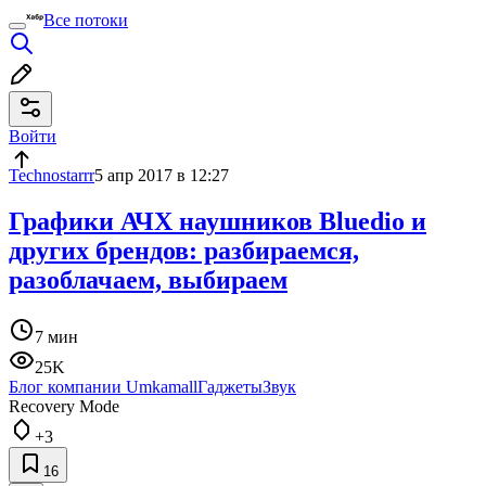
Все потоки
Войти
Technostarrr
5 апр 2017 в 12:27
Графики АЧХ наушников Bluedio и
других брендов: разбираемся,
разоблачаем, выбираем
7 мин
25K
Блог компании Umkamall
Гаджеты
Звук
Recovery Mode
+3
16