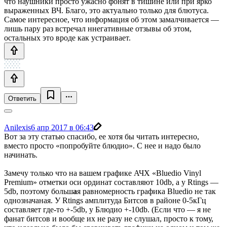
что наушники просто ужасно фонят в тишине или при ярко
выраженных ВЧ. Благо, это актуально только для блютуса.
Самое интересное, что информация об этом замалчивается —
лишь пару раз встречал ннегативные отзывы об этом,
остальных это вроде как устраивает.
Ответить
Anilexis
6 апр 2017 в 06:43
Вот за эту статью спасибо, ее хотя бы читать интересно,
вместо просто «попробуйте блюдио». С нее и надо было
начинать.
Замечу только что на вашем графике АЧХ «Bluedio Vinyl
Premium» отметки оси ординат составляют 10db, а у Rtings —
5db, поэтому больш
а
я равномерность графика Bluedio не так
однозначаная. У Rtings амплитуда Битсов в районе 0-5кГц
составляет где-то +-5db, у Блюдио +-10db. (Если что — я не
фанат битсов и вообще их не разу не слушал, просто к тому,