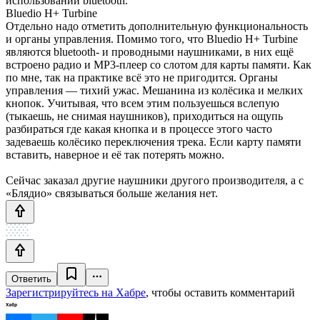
использовании bluetooth.
Bluedio H+ Turbine
Отдельно надо отметить дополнительную функциональность
и органы управления. Помимо того, что Bluedio H+ Turbine
являются bluetooth- и проводными наушниками, в них ещё
встроено радио и MP3-плеер со слотом для карты памяти. Как
по мне, так на практике всё это не пригодится. Органы
управления — тихий ужас. Мешанина из колёсика и мелких
кнопок. Учитывая, что всем этим пользуешься вслепую
(тыкаешь, не снимая наушников), приходиться на ощупь
разбираться где какая кнопка и в процессе этого часто
задеваешь колёсико переключения трека. Если карту памяти
вставить, наверное и её так потерять можно.
Сейчас заказал другие наушники другого производителя, а с
«Блядио» связываться больше желания нет.
Ответить
Зарегистрируйтесь на Хабре
, чтобы оставить комментарий