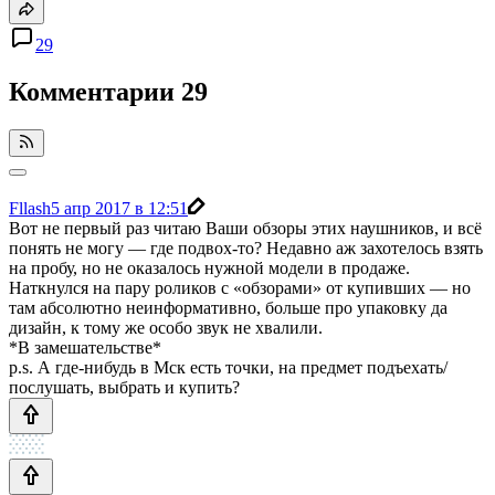
29
Комментарии
29
Fllash
5 апр 2017 в 12:51
Вот не первый раз читаю Ваши обзоры этих наушников, и всё
понять не могу — где подвох-то? Недавно аж захотелось взять
на пробу, но не оказалось нужной модели в продаже.
Наткнулся на пару роликов с «обзорами» от купивших — но
там абсолютно неинформативно, больше про упаковку да
дизайн, к тому же особо звук не хвалили.
*В замешательстве*
p.s. А где-нибудь в Мск есть точки, на предмет подъехать/
послушать, выбрать и купить?