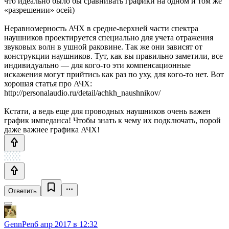
что идеально было бы сравнивать графики на одном и том же
«разрешении» осей)
Неравномерность АЧХ в средне-верхней части спектра
наушников проектируется специально для учета отражения
звуковых волн в ушной раковине. Так же они зависят от
конструкции наушников. Тут, как вы правильно заметили, все
индивидуально — для кого-то эти компенсационные
искажения могут прийтись как раз по уху, для кого-то нет. Вот
хорошая статья про АЧХ:
http://personalaudio.ru/detail/achkh_naushnikov/
Кстати, а ведь еще для проводных наушников очень важен
график импеданса! Чтобы знать к чему их подключать, порой
даже важнее графика АЧХ!
Ответить
GennPen
6 апр 2017 в 12:32