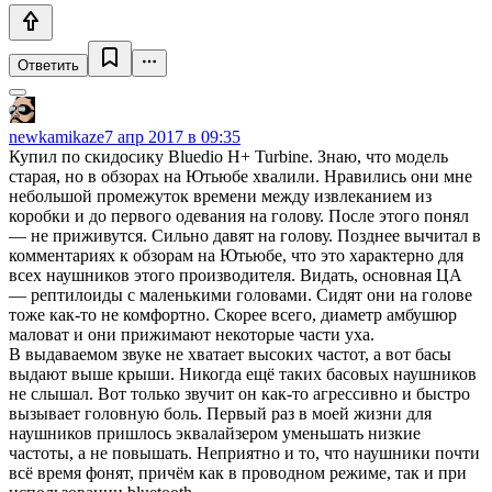
Ответить
newkamikaze
7 апр 2017 в 09:35
Купил по скидосику Bluedio H+ Turbine. Знаю, что модель
старая, но в обзорах на Ютьюбе хвалили. Нравились они мне
небольшой промежуток времени между извлеканием из
коробки и до первого одевания на голову. После этого понял
— не приживутся. Сильно давят на голову. Позднее вычитал в
комментариях к обзорам на Ютьюбе, что это характерно для
всех наушников этого производителя. Видать, основная ЦА
— рептилоиды с маленькими головами. Сидят они на голове
тоже как-то не комфортно. Скорее всего, диаметр амбушюр
маловат и они прижимают некоторые части уха.
В выдаваемом звуке не хватает высоких частот, а вот басы
выдают выше крыши. Никогда ещё таких басовых наушников
не слышал. Вот только звучит он как-то агрессивно и быстро
вызывает головную боль. Первый раз в моей жизни для
наушников пришлось эквалайзером уменьшать низкие
частоты, а не повышать. Неприятно и то, что наушники почти
всё время фонят, причём как в проводном режиме, так и при