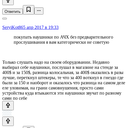
Ответить
SeryiKot86
5 апр 2017 в 19:33
покупать наушники по АЧХ без предварительного
прослушивания я вам категорически не советую
Только слушать надо на своем оборудовании. Недавно
выбирал себе наушники, послушал в магазине на стенде за
400$ и за 150$, разница колосальная, за 400$ оказались в разы
лучше, переткнул штекеры, те что за 400 воткнул в гнездо где
были за 150 и наоборот и оказалось что разница на самом деле
еле уловимая, на грани самовнушения, просто сами
устройства куда втыкаются эти наушники звучат по разному
сами по себе