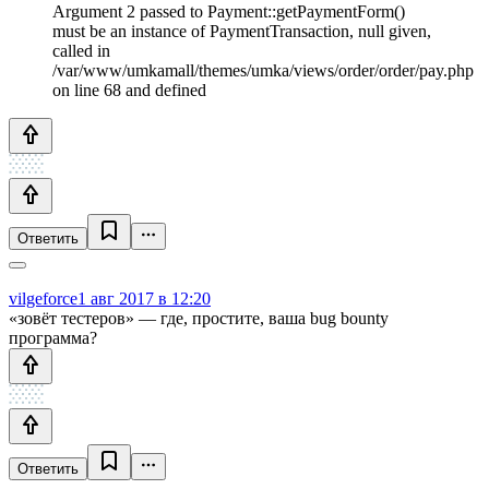
Argument 2 passed to Payment::getPaymentForm()
must be an instance of PaymentTransaction, null given,
called in
/var/www/umkamall/themes/umka/views/order/order/pay.php
on line 68 and defined
Ответить
vilgeforce
1 авг 2017 в 12:20
«зовёт тестеров» — где, простите, ваша bug bounty
программа?
Ответить