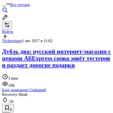
Все потоки
Войти
Technostarrr
1 авг 2017 в 11:02
Дубль два: русский интернет-магазин с
ценами AliExpress снова зовёт тестеров
и раздает дорогие подарки
3 мин
10K
Блог компании Umkamall
Recovery Mode
-39
6