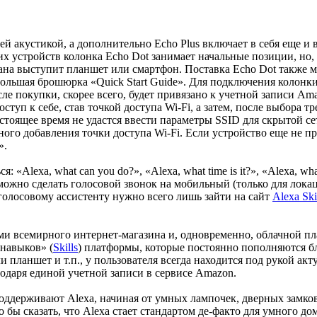
шей акустикой, а дополнительно Echo Plus включает в себя еще и
их устройств колонка Echo Dot занимает начальные позиции, но
экрана выступит планшет или смартфон. Поставка Echo Dot также 
ебольшая брошюрка «Quick Start Guide». Для подключения колонк
осле покупки, скорее всего, будет привязано к учетной записи 
оступ к себе, став точкой доступа Wi-Fi, а затем, после выбора 
оящее время не удастся ввести параметры SSID для скрытой сети. 
го добавления точки доступа Wi-Fi. Если устройство еще не п
».
lexa, what can you do?», «Alexa, what time is it?», «Alexa, what's
имер, можно сделать голосовой звонок на мобильный (только для ло
голосовому ассистенту нужно всего лишь зайти на сайт
Alexa Ski
и всемирного интернет-магазина и, одновременно, облачной пл
«навыков» (
Skills
) платформы, которые постоянно пополняются б
или планшет и т.п., у пользователя всегда находится под рукой а
годаря единой учетной записи в сервисе Amazon.
оддерживают Alexa, начиная от умных лампочек, дверных замков 
 бы сказать, что Alexa стает стандартом де-факто для умного дом