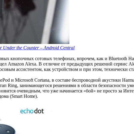
r Under the Counter – Android Central
вых кнопочных сотовых телефонах, впрочем, как и Bluetooth Han
увидел Amazon Alexa. В отличие от предыдущих решений сервис A
осовым ассистентом, как устройством и при этом, технически ст
Pod и Microsoft Cortana, в составе беспроводной акустики Harm
тап Ring, занимающегося решениями в области безопасности умн
овится очевидным, что уже начинается «бой» не просто за Интер
 дома (Smart Home).