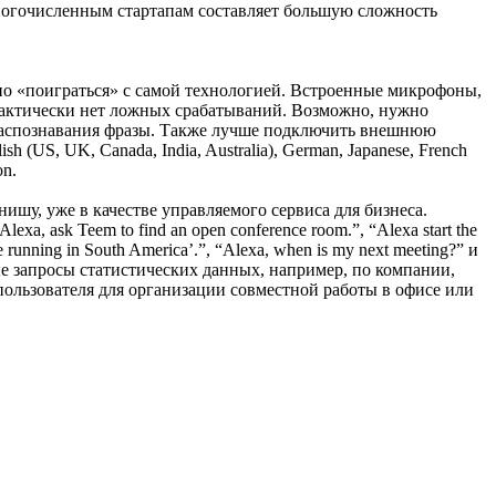
ногочисленным стартапам составляет большую сложность
сно «поиграться» с самой технологией. Встроенные микрофоны,
практически нет ложных срабатываний. Возможно, нужно
 распознавания фразы. Также лучше подключить внешнюю
(US, UK, Canada, India, Australia), German, Japanese, French
on.
нишу, уже в качестве управляемого сервиса для бизнеса.
a, ask Teem to find an open conference room.”, “Alexa start the
re running in South America’.”, “Alexa, when is my next meeting?” и
вые запросы статистических данных, например, по компании,
пользователя для организации совместной работы в офисе или