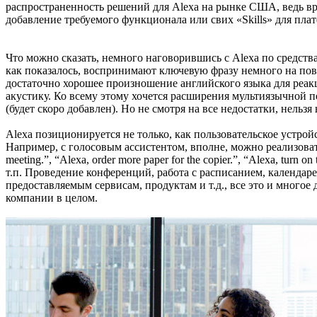
распространенность решений для Alexa на рынке США, ведь 
добавление требуемого функционала или свих «Skills» для пл
Что можно сказать, немного наговорившись с Alexa по средств
как показалось, воспринимают ключевую фразу немного на пов
достаточно хорошее произношение английского языка для реа
акустику. Ко всему этому хочется расширения мультиязычной подд
(будет скоро добавлен). Но не смотря на все недостатки, нель
Alexa позиционируется не только, как пользовательское устрой
Например, с голосовым ассистентом, вполне, можно реализовать сц
meeting.”, “Alexa, order more paper for the copier.”, “Alexa, turn 
т.п. Проведение конференций, работа с расписанием, календар
предоставляемым сервисам, продуктам и т.д., все это и много
компании в целом.