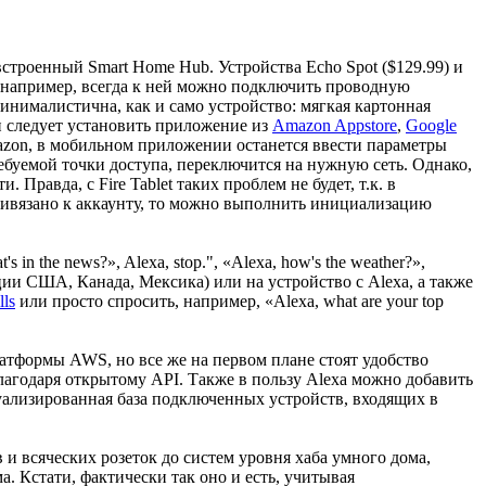
 встроенный Smart Home Hub. Устройства Echo Spot ($129.99) и
, например, всегда к ней можно подключить проводную
минималистична, как и само устройство: мягкая картонная
и следует установить приложение из
Amazon Appstore
,
Google
Amazon, в мобильном приложении останется ввести параметры
требуемой точки доступа, переключится на нужную сеть. Однако,
Правда, с Fire Tablet таких проблем не будет, т.к. в
ривязано к аккаунту, то можно выполнить инициализацию
 in the news?», Alexa, stop.", «Alexa, how's the weather?»,
кации США, Канада, Мексика) или на устройство с Alexa, а также
lls
или просто спросить, например, «Alexa, what are your top
атформы AWS, но все же на первом плане стоят удобство
лагодаря открытому API. Также в пользу Alexa можно добавить
ктуализированная база подключенных устройств, входящих в
и всяческих розеток до систем уровня хаба умного дома,
а. Кстати, фактически так оно и есть, учитывая