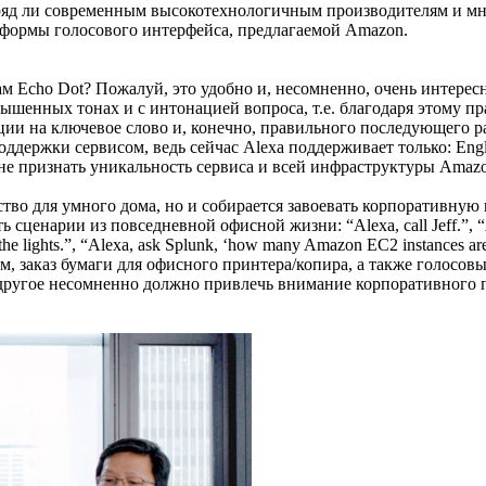
вряд ли современным высокотехнологичным производителям и м
атформы голосового интерфейса, предлагаемой Amazon.
ам Echo Dot? Пожалуй, это удобно и, несомненно, очень интере
ышенных тонах и с интонацией вопроса, т.е. благодаря этому 
кции на ключевое слово и, конечно, правильного последующего
ержки сервисом, ведь сейчас Alexa поддерживает только: English 
зя не признать уникальность сервиса и всей инфраструктуры Amaz
ство для умного дома, но и собирается завоевать корпоративную 
енарии из повседневной офисной жизни: “Alexa, call Jeff.”, “Alex
on the lights.”, “Alexa, ask Splunk, ‘how many Amazon EC2 instances a
ем, заказ бумаги для офисного принтера/копира, а также голосо
е другое несомненно должно привлечь внимание корпоративного 