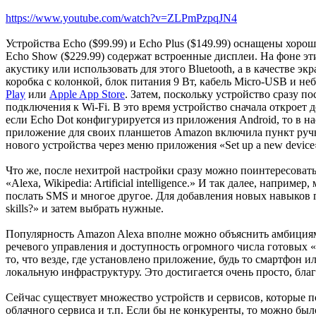
https://www.youtube.com/watch?v=ZLPmPzpqJN4
Устройства Echo ($99.99) и Echo Plus ($149.99) оснащены хоро
Echo Show ($229.99) содержат встроенные дисплеи. На фоне эт
акустику или использовать для этого Bluetooth, а в качестве 
коробка с колонкой, блок питания 9 Вт, кабель Micro-USB и н
Play
или
Apple App Store
. Затем, поскольку устройство сразу п
подключения к Wi-Fi. В это время устройство сначала откроет д
если Echo Dot конфигурируется из приложения Android, то в наст
приложение для своих планшетов Amazon включила пункт ручно
нового устройства через меню приложения «Set up a new device
Что же, после нехитрой настройки сразу можно поинтересоваться: «A
«Alexa, Wikipedia: Artificial intelligence.» И так далее, напр
послать SMS и многое другое. Для добавления новых навыков 
skills?» и затем выбрать нужные.
Популярность Amazon Alexa вполне можно объяснить амбициям
речевого управления и доступность огромного числа готовых 
то, что везде, где установлено приложение, будь то смартфон 
локальную инфраструктуру. Это достигается очень просто, бла
Сейчас существует множество устройств и сервисов, которые п
облачного сервиса и т.п. Если бы не конкуренты, то можно было