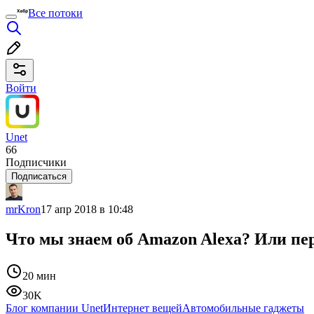
Все потоки
Войти
Unet
66
Подписчики
Подписаться
mrKron
17 апр 2018 в 10:48
Что мы знаем об Amazon Alexa? Или пе
20 мин
30K
Блог компании Unet
Интернет вещей
Автомобильные гаджеты