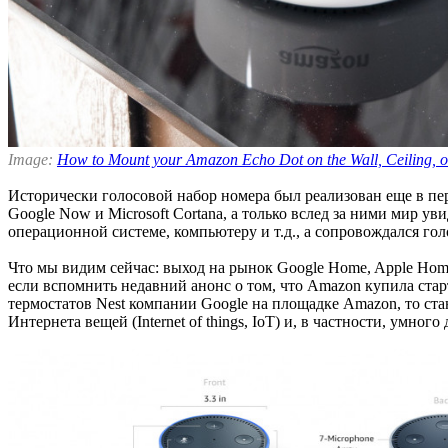
Image:
How to Mount your Amazon Echo Dot on the Wall, Ceiling, o
Исторически голосовой набор номера был реализован еще в пер
Google Now и Microsoft Cortana, а только вслед за ними мир 
операционной системе, компьютеру и т.д., а сопровождался гол
Что мы видим сейчас: выход на рынок Google Home, Apple Home
если вспомнить недавний анонс о том, что Amazon купила стар
термостатов Nest компании Google на площадке Amazon, то стан
Интернета вещей (Internet of things, IoT) и, в частности, умного