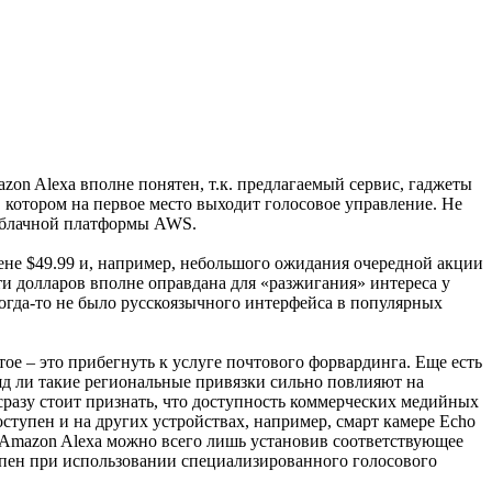
zon Alexa вполне понятен, т.к. предлагаемый сервис, гаджеты
 котором на первое место выходит голосовое управление. Не
 облачной платформы AWS.
ене $49.99 и, например, небольшого ожидания очередной акции
5-ти долларов вполне оправдана для «разжигания» интереса у
когда-то не было русскоязычного интерфейса в популярных
ое – это прибегнуть к услуге почтового форвардинга. Еще есть
яд ли такие региональные привязки сильно повлияют на
сразу стоит признать, что доступность коммерческих медийных
оступен и на других устройствах, например, смарт камере Echo
и Amazon Alexa можно всего лишь установив соответствующее
тупен при использовании специализированного голосового