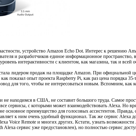
частности, устройство Amazon Echo Dot. Интерес к решению Ama
вателя и разработчиков единое информационное пространство, в
 уровень интерактивности с клиентом, как магазина, так и всей
t стала лидером продаж на площадке Amazon. При официальной ц
 как показал опыт проекта Raspberry Pi, как раз цена порядка 3
 повод для того, чтобы не интересоваться новым. Вспомним, как 
 не находимся в США, не составит большого труда. Самое прост
все сервисы, с которыми может взаимодействовать Alexa. Но вр
 не основное преимущество для голосовых ассистентов. Правда, 
бавляет к ним очень удобный функционал. Так же сервис Alexa д
lexa Voice Remote и многих других. Кстати, узнать возможност
ith Alexa сервис уже предустановлен), но полностью сервис дос